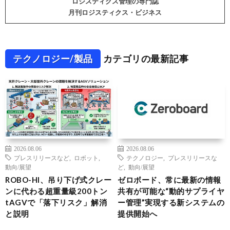
ロジスティクス管理の専門誌
月刊ロジスティクス・ビジネス
テクノロジー/製品
カテゴリの最新記事
2026.08.06
2026.08.06
プレスリリースなど
,
ロボット
,
テクノロジー
,
プレスリリースな
動向/展望
ど
,
動向/展望
ROBO-HI、吊り下げ式クレー
ゼロボード、常に最新の情報
ンに代わる超重量級200トン
共有が可能な“動的サプライヤ
tAGVで「落下リスク」解消
ー管理”実現する新システムの
と説明
提供開始へ