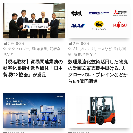
2026.08.06
2026.08.06
テクノロジー
,
動向/展望
,
記者会
AI
,
プレスリリースなど
,
動向/展
見など
望
,
提携/合弁など
【現地取材】貿易関連業務の
数理最適化技術活用した物流
効率化目指す業界団体「日本
の計画立案支援手掛けるJIJ、
貿易DX協会」が発足
グローバル・ブレインなどか
ら8.4億円調達