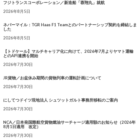
フジトランスコーポレーション／新造船「蓉翔丸」就航
2026年8月5日
ネバーマイル：TGR Haas F1 Teamとのパートナーシップ契約を締結しま
した
2026年8月5日
【トドケール】マルチキャリア化に向けて、2026年7月よりヤマト運輸
とのAPI連携を開始
2026年7月30日
JR貨物／お盆休み期間の貨物列車の運転計画について
2026年7月30日
にしてつドイツ現地法人 シュツットガルト事務所移転のご案内
2026年7月30日
NCA／日本発国際航空貨物燃油サーチャージ適用額のお知らせ（2026年
8月1日適用 改定）
2026年7月30日