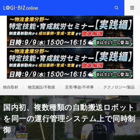
独自取材
物流施設/不動産
災害/事故/不祥事
テクノロジー/製品
国内初、複数種類の自動搬送ロボット
を同一の運行管理システム上で同時制
御