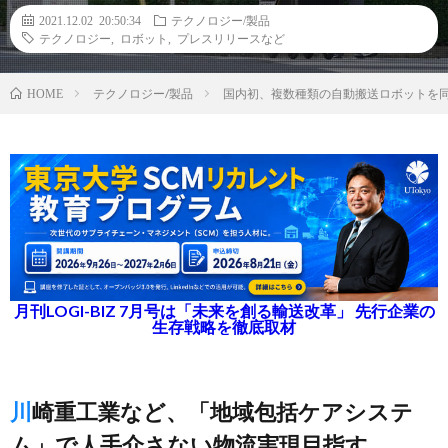
2021.12.02 20:50:34
テクノロジー/製品
テクノロジー
,
ロボット
,
プレスリリースなど
テクノロジー/製品
国内初、複数種類の自動搬送ロボットを
HOME
月刊LOGI-BIZ 7月号は「未来を創る輸送改革」 先行企業の
生存戦略を徹底取材
川崎重工業など、「地域包括ケアシステ
ム」で人手介さない物流実現目指す