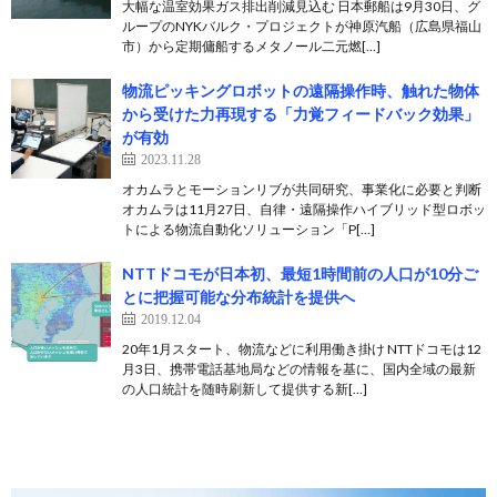
大幅な温室効果ガス排出削減見込む 日本郵船は9月30日、グ
ループのNYKバルク・プロジェクトが神原汽船（広島県福山
市）から定期傭船するメタノール二元燃[…]
物流ピッキングロボットの遠隔操作時、触れた物体
から受けた力再現する「力覚フィードバック効果」
が有効
2023.11.28
オカムラとモーションリブが共同研究、事業化に必要と判断
オカムラは11月27日、自律・遠隔操作ハイブリッド型ロボッ
トによる物流自動化ソリューション「P[…]
NTTドコモが日本初、最短1時間前の人口が10分ご
とに把握可能な分布統計を提供へ
2019.12.04
20年1月スタート、物流などに利用働き掛け NTTドコモは12
月3日、携帯電話基地局などの情報を基に、国内全域の最新
の人口統計を随時刷新して提供する新[…]