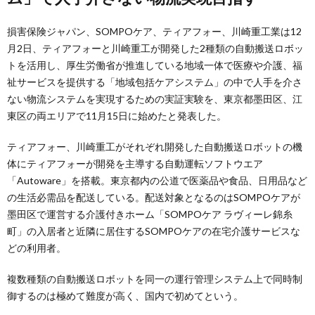
損害保険ジャパン、SOMPOケア、ティアフォー、川崎重工業は12
月2日、ティアフォーと川崎重工が開発した2種類の自動搬送ロボッ
トを活用し、厚生労働省が推進している地域一体で医療や介護、福
祉サービスを提供する「地域包括ケアシステム」の中で人手を介さ
ない物流システムを実現するための実証実験を、東京都墨田区、江
東区の両エリアで11月15日に始めたと発表した。
ティアフォー、川崎重工がそれぞれ開発した自動搬送ロボットの機
体にティアフォーが開発を主導する自動運転ソフトウエア
「Autoware」を搭載。東京都内の公道で医薬品や食品、日用品など
の生活必需品を配送している。配送対象となるのはSOMPOケアが
墨田区で運営する介護付きホーム「SOMPOケア ラヴィーレ錦糸
町」の入居者と近隣に居住するSOMPOケアの在宅介護サービスな
どの利用者。
複数種類の自動搬送ロボットを同一の運行管理システム上で同時制
御するのは極めて難度が高く、国内で初めてという。