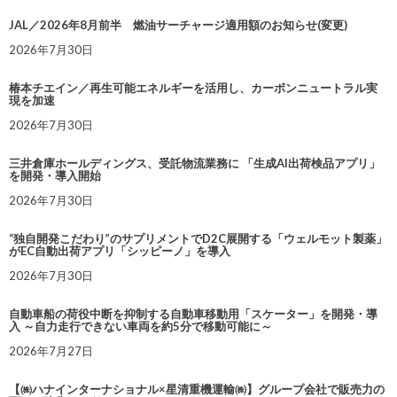
JAL／2026年8月前半 燃油サーチャージ適用額のお知らせ(変更)
2026年7月30日
椿本チエイン／再生可能エネルギーを活用し、カーボンニュートラル実
現を加速
2026年7月30日
三井倉庫ホールディングス、受託物流業務に 「生成AI出荷検品アプリ」
を開発・導入開始
2026年7月30日
“独自開発こだわり”のサプリメントでD2C展開する「ウェルモット製薬」
がEC自動出荷アプリ「シッピーノ」を導入
2026年7月30日
自動車船の荷役中断を抑制する自動車移動用「スケーター」を開発・導
入 ～自力走行できない車両を約5分で移動可能に～
2026年7月27日
【㈱ハナインターナショナル×星清重機運輸㈱】グループ会社で販売力の