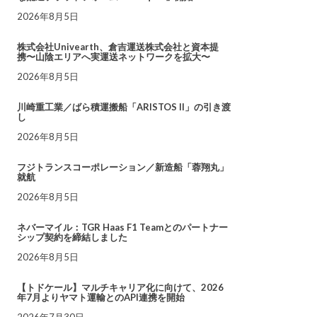
2026年8月5日
株式会社Univearth、倉吉運送株式会社と資本提
携〜山陰エリアへ実運送ネットワークを拡大〜
2026年8月5日
川崎重工業／ばら積運搬船「ARISTOS II」の引き渡
し
2026年8月5日
フジトランスコーポレーション／新造船「蓉翔丸」
就航
2026年8月5日
ネバーマイル：TGR Haas F1 Teamとのパートナー
シップ契約を締結しました
2026年8月5日
【トドケール】マルチキャリア化に向けて、2026
年7月よりヤマト運輸とのAPI連携を開始
2026年7月30日