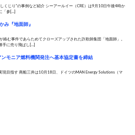
しくじり”の事例など紹介 シーアールイー（CRE）は9月10日午後4時か
「参[…]
かみ『地面師』
ーが絡む事件であらためてクローズアップされた詐欺師集団「地面師」。
手に売り飛ばし[…]
アンモニア燃料機関発注へ基本協定書を締結
す 商船三井は10月18日、ドイツのMAN Energy Solutions（マ