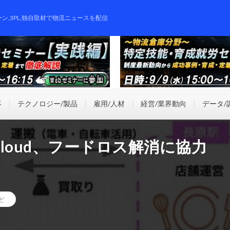
ーン,3PL,独自取材で物流ニュースを配信
事
テクノロジー/製品
雇用/人材
経営/業界動向
データ/
cloud、フードロス解消に協力
ど