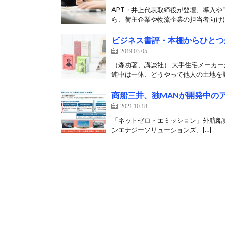
APT・井上代表取締役が登壇、導入や“
ら、荷主企業や物流企業の担当者向けに
ビジネス書評・本棚からひとつ
2019.03.05
（森功著、講談社） 大手住宅メーカ
連中は一体、どうやって他人の土地を勝
商船三井、独MANが開発中の
2021.10.18
「ネットゼロ・エミッション」外航船実現目指
ンエナジーソリューションズ、[…]