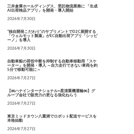
三井倉庫ホールディングス、受託物流業務に 「生成
AI出荷検品アプリ」を開発・導入開始
2026年7月30日
“独自開発こだわり”のサプリメントでD2C展開する
「ウェルモット製薬」がEC自動出荷アプリ「シッピ
ーノ」を導入
2026年7月30日
自動車船の荷役中断を抑制する自動車移動用「スケ
ーター」を開発・導入 ～自力走行できない車両を約
5分で移動可能に～
2026年7月27日
【㈱ハナインターナショナル×星清重機運輸㈱】グ
ループ会社で販売力の更なる強化ねらう
2026年7月27日
東京ミッドタウン八重洲でロボット配送サービスを
本格始動
2026年7月27日