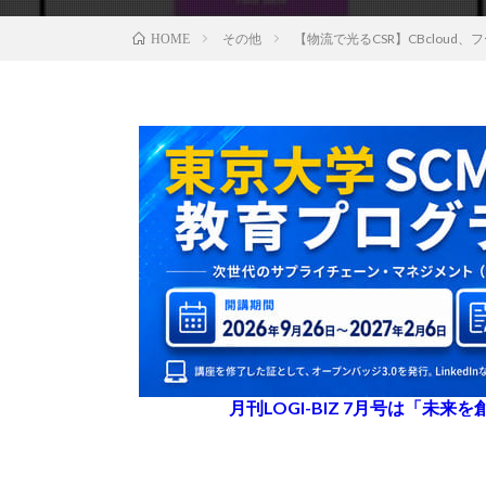
その他
【物流で光るCSR】CBcloud
HOME
月刊LOGI-BIZ 7月号は「未