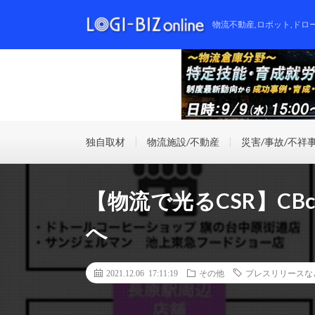
物流不動産,ロボット,ドロ
独自取材
物流施設/不動産
災害/事故/不祥
【物流で光るCSR】CB
へ
2021.12.06 17:11:19
その他
プレスリリースな