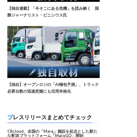
【独自連載】「今そこにある危機」を読み解く 国
際ジャーナリスト・ビニシウス氏
【独自】オープンロジの「AI梱包予測」、トラック
必要台数の迅速把握にも活用本格化
プレスリリースまとめてチェック
CBcloud、全国の「Marq」施設を起点とした新た
な配送プラットフォーム「MarqGO」開始