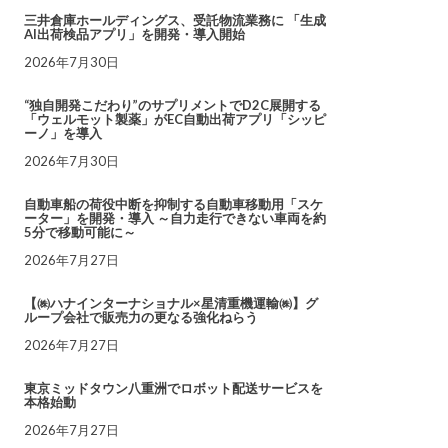
三井倉庫ホールディングス、受託物流業務に 「生成
AI出荷検品アプリ」を開発・導入開始
2026年7月30日
“独自開発こだわり”のサプリメントでD2C展開する
「ウェルモット製薬」がEC自動出荷アプリ「シッピ
ーノ」を導入
2026年7月30日
自動車船の荷役中断を抑制する自動車移動用「スケ
ーター」を開発・導入 ～自力走行できない車両を約
5分で移動可能に～
2026年7月27日
【㈱ハナインターナショナル×星清重機運輸㈱】グ
ループ会社で販売力の更なる強化ねらう
2026年7月27日
東京ミッドタウン八重洲でロボット配送サービスを
本格始動
2026年7月27日