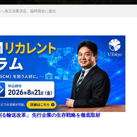
進へ改正法案決定、臨時国会に提出
来を創る輸送改革」 先行企業の生存戦略を徹底取材