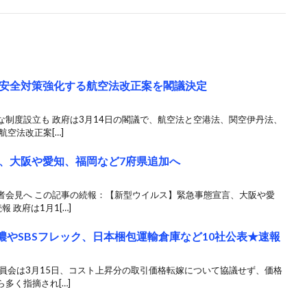
安全対策強化する航空法改正案を閣議決定
制度設立も 政府は3月14日の閣議で、航空法と空港法、関空伊丹法、
空法改正案[…]
、大阪や愛知、福岡など7府県追加へ
者会見へ この記事の続報：【新型ウイルス】緊急事態宣言、大阪や愛
 政府は1月1[…]
濃やSBSフレック、日本梱包運輸倉庫など10社公表★速報
員会は3月15日、コスト上昇分の取引価格転嫁について協議せず、価格
多く指摘され[…]