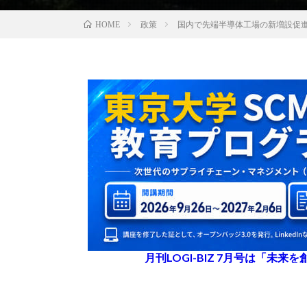
政策
国内で先端半導体工場の新増設促
HOME
月刊LOGI-BIZ 7月号は「未