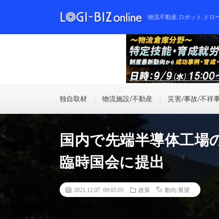
物流不動産,ロボット,ドロ
独自取材
物流施設/不動産
災害/事故/不祥
国内で先端半導体工場
臨時国会に提出
2021.12.07 09:05:05
政策
動向/展望