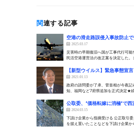
関連する記事
空港の滑走路誤侵入事故防止で
2025.03.17
災害時の早期復旧へ国が工事代行可能な
民活空港運営法の改正案を決定した。 航
【新型ウイルス】緊急事態宣言
2021.01.13
政府の諮問委が了承、菅首相が今夜記
知、福岡など7府県追加を正式決定★続報
公取委、“価格転嫁に消極”で西
2024.03.15
下請け企業から指摘受ける 公正取引委
を据え置いたことなどを下請け企業から