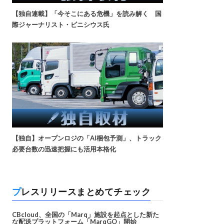
【独自連載】「今そこにある危機」を読み解く 国
際ジャーナリスト・ビニシウス氏
【独自】オープンロジの「AI梱包予測」、トラック
必要台数の迅速把握にも活用本格化
プレスリリースまとめてチェック
CBcloud、全国の「Marq」施設を起点とした新た
な配送プラットフォーム「MarqGO」開始