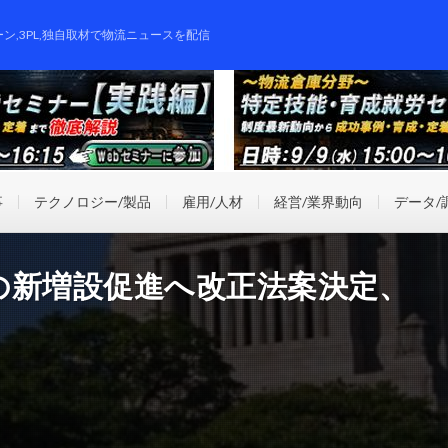
ーン,3PL,独自取材で物流ニュースを配信
事
テクノロジー/製品
雇用/人材
経営/業界動向
データ/
の新増設促進へ改正法案決定、