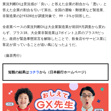
業況判断DIは景況感が「良い」と答えた企業の割合から「悪い」と
答えた企業の割合を引いて算出。全国の運輸・郵便業など製造業、
非製造業の計9328社が調査対象で、99・3％が回答した。
全産業ベースの業況判断DIは大企業製造業が前回9月調査から変わ
らず、プラス18。大企業非製造業は7ポイント上昇のプラス9だっ
た。政府が緊急事態宣言を解除したことで、飲食店やサービス業に
客足が戻っていることが追い風になったようだ。
（藤原秀行）
短観の結果は
コチラ
から（日本銀行ホームページ）