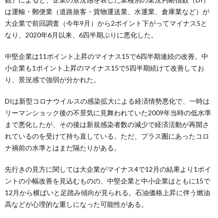
は運輸・郵便業（道路旅客・貨物運送業、水運業、倉庫業など）が
大企業で前回調査（今年9月）から2ポイント下がってマイナス5と
なり、2020年6月以来、6四半期ぶりに悪化した。
中堅企業は11ポイント上昇のマイナス15で6四半期連続の改善。中
小企業も1ポイント上昇のマイナス15で5四半期続けて改善してお
り、景況感で強弱が分かれた。
DIは新型コロナウイルスの感染拡大による経済情勢悪化で、一時は
リーマンショック後の不景気に見舞われていた2009年当時の低水準
まで悪化したが、その後は新規感染者数の減少で経済活動が再開さ
れているのを受けて持ち直している。ただ、プラス圏にあったコロ
ナ禍前の水準とはまだ隔たりがある。
先行きの見方に関しては大企業がマイナス4で12月の結果より1ポイ
ントの小幅改善を見込むものの、中堅企業と中小企業はともに15で
12月から横ばいと足踏み傾向が見られる。石油価格上昇に伴う燃油
高などが心理的な重しになった可能性がある。