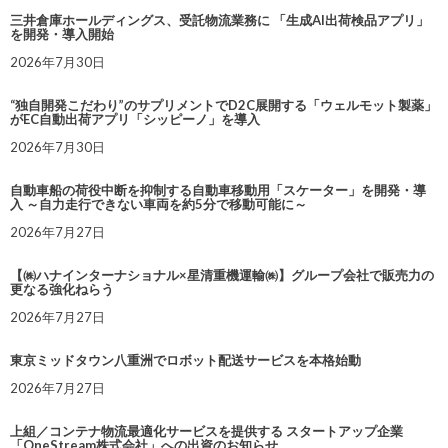
三井倉庫ホールディングス、受託物流業務に 「生成AI出荷検品アプリ」
を開発・導入開始
2026年7月30日
“独自開発こだわり”のサプリメントでD2C展開する「ウェルモット製薬」
がEC自動出荷アプリ「シッピーノ」を導入
2026年7月30日
自動車船の荷役中断を抑制する自動車移動用「スケーター」を開発・導
入 ～自力走行できない車両を約5分で移動可能に～
2026年7月27日
【㈱ハナインターナショナル×星清重機運輸㈱】グループ会社で販売力の
更なる強化ねらう
2026年7月27日
東京ミッドタウン八重洲でロボット配送サービスを本格始動
2026年7月27日
上組／コンテナ物流最適化サービスを提供する スタートアップ企業
「OneStream株式会社」への出資のお知らせ