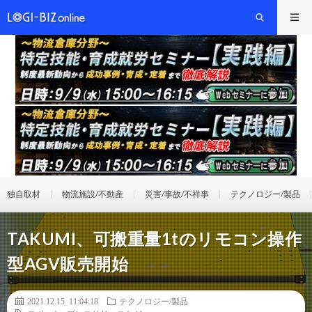
独自取材
物流施設/不動産
災害/事故/不祥事
テクノロジー/製品
TAKUMI、可搬重量1tのリモコン操作
型AGV販売開始
2021.12.15 11:04:18
テクノロジー/製品