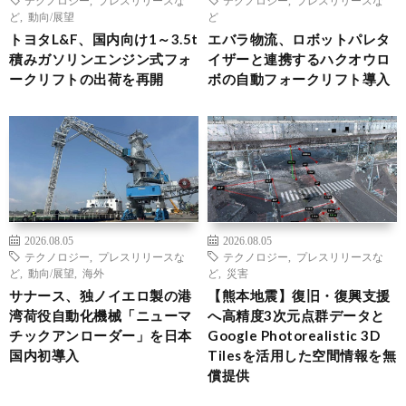
ど
,
動向/展望
ど
トヨタL&F、国内向け1～3.5t
エバラ物流、ロボットパレタ
積みガソリンエンジン式フォ
イザーと連携するハクオウロ
ークリフトの出荷を再開
ボの自動フォークリフト導入
2026.08.05
2026.08.05
テクノロジー
,
プレスリリースな
テクノロジー
,
プレスリリースな
ど
,
動向/展望
,
海外
ど
,
災害
サナース、独ノイエロ製の港
【熊本地震】復旧・復興支援
湾荷役自動化機械「ニューマ
へ高精度3次元点群データと
チックアンローダー」を日本
Google Photorealistic 3D
国内初導入
Tilesを活用した空間情報を無
償提供