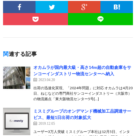
関連する記事
オカムラが国内最大級・高さ14m超の自動倉庫をサ
ンコーインダストリー物流センターへ納入
2023.04.20
出荷の迅速化実現、「2024年問題」に対応 オカムラは4月20
日、ねじなどの専門商社サンコーインダストリー（大阪市）
の物流拠点「東大阪物流センター5号[…]
ミスミグループのオンデマンド機械加工品調達サー
ビス、最短1日出荷の対象拡大
2019.12.05
ユーザー3万人突破 ミスミグループ本社は12月5日、インタ