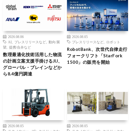
2026.08.06
2026.08.05
AI
,
プレスリリースなど
,
動向/展
プレスリリースなど
,
ロボット
望
,
提携/合弁など
RobotBank、次世代自律走行
数理最適化技術活用した物流
フォークリフト「StarFork
の計画立案支援手掛けるJIJ、
1500」の販売を開始
グローバル・ブレインなどか
ら8.4億円調達
2026.08.05
2026.08.05
テクノロジー
,
プレスリリースな
テクノロジー
,
プレスリリースな