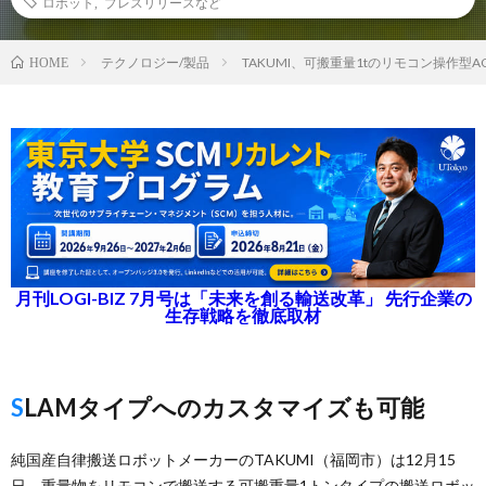
ロボット
,
プレスリリースなど
テクノロジー/製品
TAKUMI、可搬重量1tのリモコン操作型A
HOME
月刊LOGI-BIZ 7月号は「未来を創る輸送改革」 先行企業の
生存戦略を徹底取材
SLAMタイプへのカスタマイズも可能
純国産自律搬送ロボットメーカーのTAKUMI（福岡市）は12月15
日、重量物をリモコンで搬送する可搬重量1トンタイプの搬送ロボッ