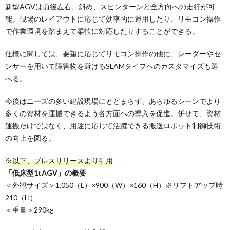
新型AGVは前後左右、斜め、スピンターンと全方向への走行が可
能。現場のレイアウトに応じて効率的に運用したり、リモコン操作
で作業環境を踏まえて柔軟に対応したりすることができる。
仕様に関しては、要望に応じてリモコン操作の他に、レーダーやセ
ンサーを用いて障害物を避けるSLAMタイプへのカスタマイズも選
べる。
今後はニーズの多い建設現場にとどまらず、あらゆるシーンでより
多くの資材を運搬できるよう各方面への導入を促進。併せて、資材
運搬だけではなく、用途に応じて活躍できる搬送ロボット制御技術
の向上を図る。
※以下、プレスリリースより引用
「低床型1tAGV」の概要
＜外観サイズ＞1,050（L）×900（W）×160（H）※リフトアップ時
210（H）
＜重量＞290kg