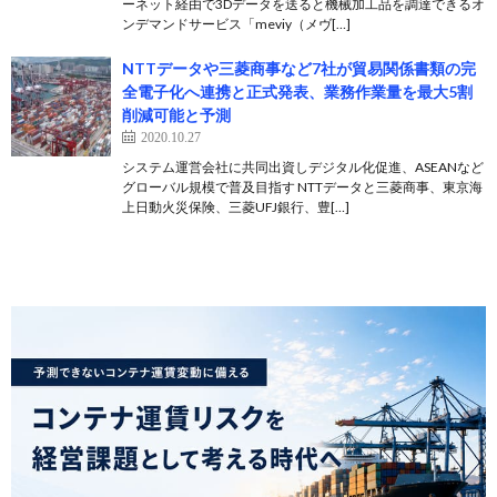
ーネット経由で3Dデータを送ると機械加工品を調達できるオ
ンデマンドサービス「meviy（メヴ[…]
NTTデータや三菱商事など7社が貿易関係書類の完
全電子化へ連携と正式発表、業務作業量を最大5割
削減可能と予測
2020.10.27
システム運営会社に共同出資しデジタル化促進、ASEANなど
グローバル規模で普及目指す NTTデータと三菱商事、東京海
上日動火災保険、三菱UFJ銀行、豊[…]