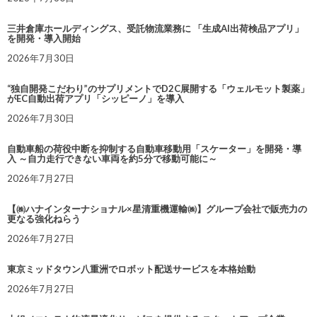
三井倉庫ホールディングス、受託物流業務に 「生成AI出荷検品アプリ」
を開発・導入開始
2026年7月30日
“独自開発こだわり”のサプリメントでD2C展開する「ウェルモット製薬」
がEC自動出荷アプリ「シッピーノ」を導入
2026年7月30日
自動車船の荷役中断を抑制する自動車移動用「スケーター」を開発・導
入 ～自力走行できない車両を約5分で移動可能に～
2026年7月27日
【㈱ハナインターナショナル×星清重機運輸㈱】グループ会社で販売力の
更なる強化ねらう
2026年7月27日
東京ミッドタウン八重洲でロボット配送サービスを本格始動
2026年7月27日