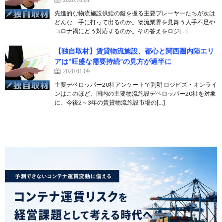
先進的な物流施設供給の鍵を握る主要プレーヤーたちが次は
どんな一手に打って出るのか。物流業界を見舞う人手不足や
コロナ禍にどう対応するのか。その答えをロジ[…]
【独自取材】賃貸物流施設、都心と関西圏内陸エリ
アは“旺盛な需要持続”の見方が過半に
2020.01.09
主要デベロッパー20社アンケートで判明 ロジビズ・オンライ
ンはこのほど、国内の主要物流施設デベロッパー20社を対象
に、今後2～3年の賃貸物流施設市場の[…]