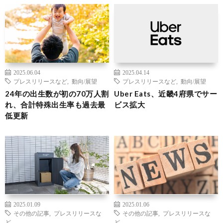
2025.06.04
2025.04.14
プレスリリースなど
,
動向/展望
プレスリリースなど
,
動向/展望
24年の出生数が初の70万人割
Uber Eats、近畿4府県でサー
れ、合計特殊出生率も過去最
ビス拡大
低更新
2025.01.09
2025.01.06
その他の記事
,
プレスリリースな
その他の記事
,
プレスリリースな
ど
ど