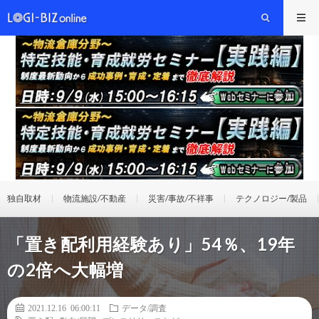
独自取材
物流施設/不動産
災害/事故/不祥事
テクノロジー/製品
「置き配利用経験あり」54％、19年
の2倍へ大幅増
2021.12.16 06:00:11
データ/調査