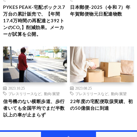
PYKES PEAK-宅配ボックス7
日本郵便-2025（令和 7）年
万台の累計販売で、【年間
年賀郵便物元日配達物数
17.4万時間の再配達と392ト
ンのCO₂】削減効果。メーカ
ーが試算を公開。
2023.10.25
2023.08.25
プレスリリースなど
,
動向/展望
プレスリリースなど
,
動向/展望
信号機のない横断歩道、歩行
22年度の宅配便取扱実績、初
者いても全国平均でまだ半数
の50億個台に到達
以上の車が止まらず