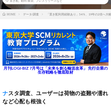
置き配
,
動向/展望
,
プレスリリースなど
データ/調査
「置き配利用経験あり」54％、19年の2倍へ大
HOME
月刊LOGI-BIZ 7月号は「未来を創る輸送改革」 先行企業の
生存戦略を徹底取材
ナスタ調査、ユーザーは荷物の盗難や濡れ
など心配も根強く