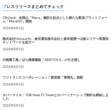
プレスリリースまとめてチェック
CBcloud、全国の「Marq」施設を起点とした新たな配送プラットフォー
ム「MarqGO」開始
2026年8月5日
株式会社Univearth、倉吉運送株式会社と資本提携〜山陰エリアへ実運送
ネットワークを拡大〜
2026年8月5日
川崎重工業／ばら積運搬船「ARISTOS II」の引き渡し
2026年8月5日
フジトランスコーポレーション／新造船「蓉翔丸」就航
2026年8月5日
ネバーマイル：TGR Haas F1 Teamとのパートナーシップ契約を締結しま
した
2026年8月5日