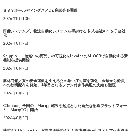
ＳＢＳホールディングス／DEI座談会を開催
2026年8月10日
両備システムズ、物流自動化システムを手掛ける 株式会社APTを子会社
化
2026年8月9日
Shippio、「輸送中の商品」の可視化をInvoiceのAI-OCRで自動化する新
機能を提供開始
2026年8月9日
栗林商船／夏の安全運航を支えるため熱中症対策を強化。今年から船員
への飲料配布を開始、4年目となるファン付き作業服の支給も継続
2026年8月9日
CBcloud、全国の「Marq」施設を起点とした新たな配送プラットフォー
ム「MarqGO」開始
2026年8月5日
株式会社Univearth、倉吉運送株式会社と資本提携〜山陰エリアへ実運送