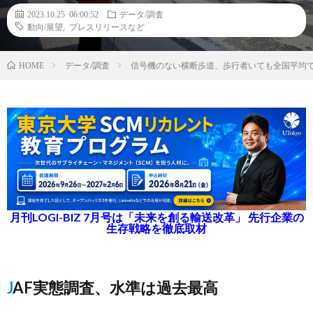
2023.10.25 06:00:52
データ/調査
動向/展望
,
プレスリリースなど
データ/調査
信号機のない横断歩道、歩行者いても全国平均
HOME
月刊LOGI-BIZ 7月号は「未来を創る輸送改革」 先行企業の
生存戦略を徹底取材
JAF実態調査、水準は過去最高