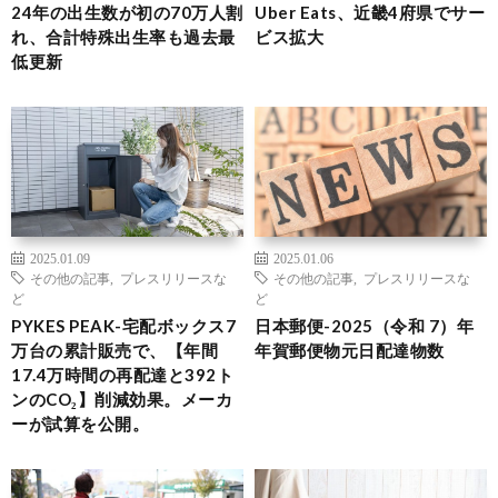
24年の出生数が初の70万人割
Uber Eats、近畿4府県でサー
れ、合計特殊出生率も過去最
ビス拡大
低更新
2025.01.09
2025.01.06
その他の記事
,
プレスリリースな
その他の記事
,
プレスリリースな
ど
ど
PYKES PEAK-宅配ボックス7
日本郵便-2025（令和 7）年
万台の累計販売で、【年間
年賀郵便物元日配達物数
17.4万時間の再配達と392ト
ンのCO₂】削減効果。メーカ
ーが試算を公開。