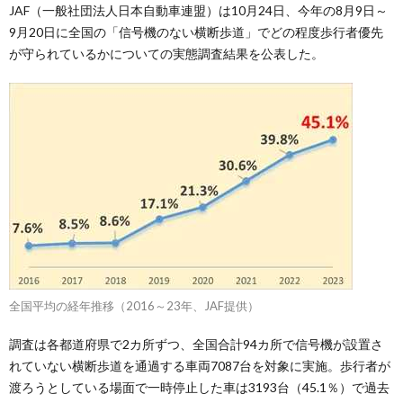
JAF（一般社団法人日本自動車連盟）は10月24日、今年の8月9日～
9月20日に全国の「信号機のない横断歩道」でどの程度歩行者優先
が守られているかについての実態調査結果を公表した。
全国平均の経年推移（2016～23年、JAF提供）
調査は各都道府県で2カ所ずつ、全国合計94カ所で信号機が設置さ
れていない横断歩道を通過する車両7087台を対象に実施。歩行者が
渡ろうとしている場面で一時停止した車は3193台（45.1％）で過去