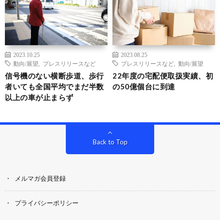
2023.10.25
2023.08.25
動向/展望
,
プレスリリースなど
プレスリリースなど
,
動向/展望
信号機のない横断歩道、歩行
22年度の宅配便取扱実績、初
者いても全国平均でまだ半数
の50億個台に到達
以上の車が止まらず
Back to Top
メルマガ会員登録
プライバシーポリシー