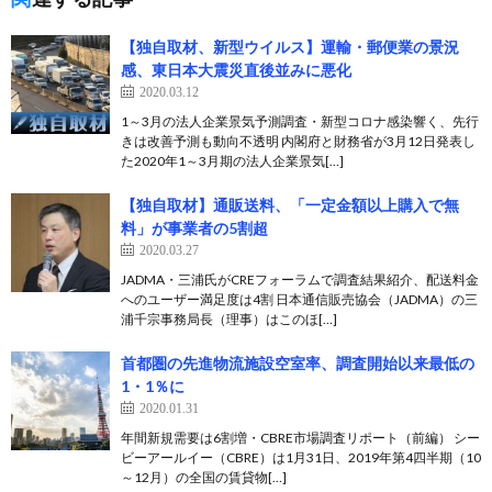
【独自取材、新型ウイルス】運輸・郵便業の景況
感、東日本大震災直後並みに悪化
2020.03.12
1～3月の法人企業景気予測調査・新型コロナ感染響く、先行
きは改善予測も動向不透明 内閣府と財務省が3月12日発表し
た2020年1～3月期の法人企業景気[…]
【独自取材】通販送料、「一定金額以上購入で無
料」が事業者の5割超
2020.03.27
JADMA・三浦氏がCREフォーラムで調査結果紹介、配送料金
へのユーザー満足度は4割 日本通信販売協会（JADMA）の三
浦千宗事務局長（理事）はこのほ[…]
首都圏の先進物流施設空室率、調査開始以来最低の
1・1％に
2020.01.31
年間新規需要は6割増・CBRE市場調査リポート（前編） シー
ビーアールイー（CBRE）は1月31日、2019年第4四半期（10
～12月）の全国の賃貸物[…]