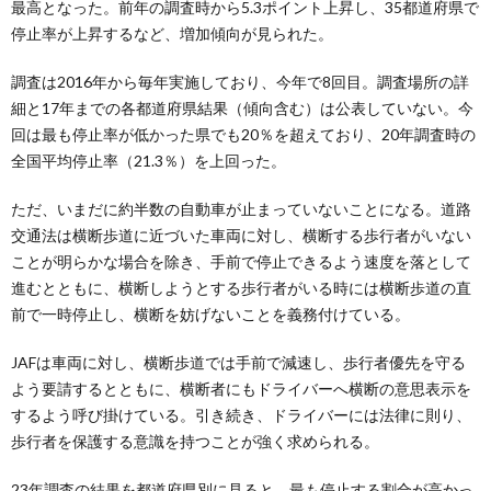
最高となった。前年の調査時から5.3ポイント上昇し、35都道府県で
停止率が上昇するなど、増加傾向が見られた。
調査は2016年から毎年実施しており、今年で8回目。調査場所の詳
細と17年までの各都道府県結果（傾向含む）は公表していない。今
回は最も停止率が低かった県でも20％を超えており、20年調査時の
全国平均停止率（21.3％）を上回った。
ただ、いまだに約半数の自動車が止まっていないことになる。道路
交通法は横断歩道に近づいた車両に対し、横断する歩行者がいない
ことが明らかな場合を除き、手前で停止できるよう速度を落として
進むとともに、横断しようとする歩行者がいる時には横断歩道の直
前で一時停止し、横断を妨げないことを義務付けている。
JAFは車両に対し、横断歩道では手前で減速し、歩行者優先を守る
よう要請するとともに、横断者にもドライバーへ横断の意思表示を
するよう呼び掛けている。引き続き、ドライバーには法律に則り、
歩行者を保護する意識を持つことが強く求められる。
23年調査の結果を都道府県別に見ると、最も停止する割合が高かっ