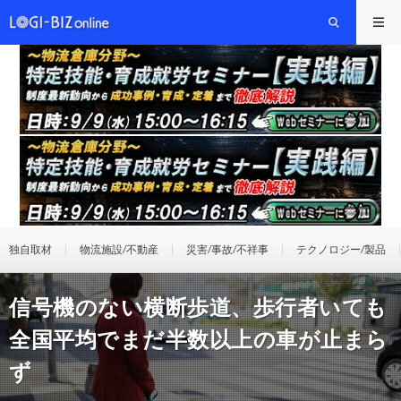
独自取材
物流施設/不動産
災害/事故/不祥事
テクノロジー/製品
信号機のない横断歩道、歩行者いても
全国平均でまだ半数以上の車が止まら
ず