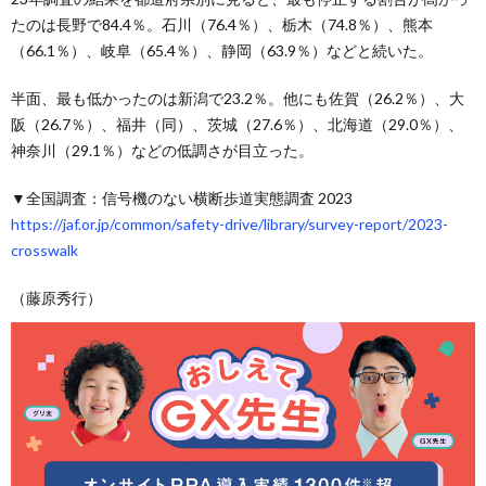
たのは長野で84.4％。石川（76.4％）、栃木（74.8％）、熊本
（66.1％）、岐阜（65.4％）、静岡（63.9％）などと続いた。
半面、最も低かったのは新潟で23.2％。他にも佐賀（26.2％）、大
阪（26.7％）、福井（同）、茨城（27.6％）、北海道（29.0％）、
神奈川（29.1％）などの低調さが目立った。
▼全国調査：信号機のない横断歩道実態調査 2023
https://jaf.or.jp/common/safety-drive/library/survey-report/2023-
crosswalk
（藤原秀行）