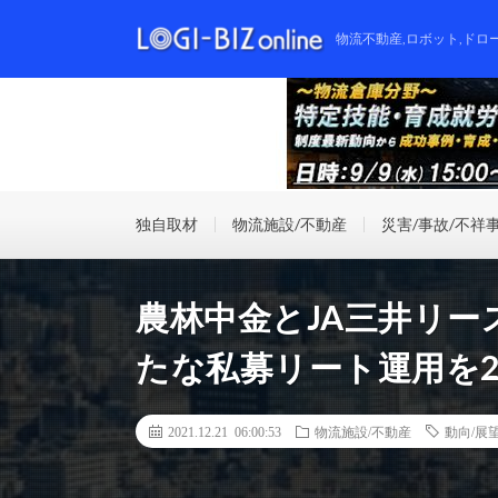
物流不動産,ロボット,ドロ
独自取材
物流施設/不動産
災害/事故/不祥
農林中金とJA三井リ
たな私募リート運用を2
2021.12.21 06:00:53
物流施設/不動産
動向/展