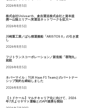
2026年8月5日
株式会社Univearth、倉吉運送株式会社と資本提
携〜山陰エリアへ実運送ネットワークを拡大〜
2026年8月5日
川崎重工業／ばら積運搬船「ARISTOS II」の引き渡
し
2026年8月5日
フジトランスコーポレーション／新造船「蓉翔丸」
就航
2026年8月5日
ネバーマイル：TGR Haas F1 Teamとのパートナー
シップ契約を締結しました
2026年8月5日
【トドケール】マルチキャリア化に向けて、2026
年7月よりヤマト運輸とのAPI連携を開始
2026年7月30日