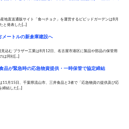
の産地直送通販サイト「食べチョク」を運営するビビッドガーデンは8月
と発表した[…]
方メートルの新倉庫建設へ
億円見込む ブラザー工業は8月12日、名古屋市港区に製品や部品の保管用
は同社[…]
井食品が緊急時の応急物資提供・一時保管で協定締結
Pは11月15日、千葉県流山市、三井食品と3者で「応急物資の提供及び応
締結した[…]