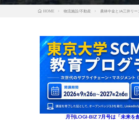
物流施設/不動産
農林中金とJA三井リ
HOME
月刊LOGI-BIZ 7月号は「未