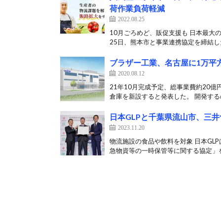
荷作業負荷軽減
2022.08.25
10月ごろめど、販促支援も 日本最大
25日、熊本市と事業連携協定を締結した
ブラザー工業、名古屋に1万平
2020.08.12
21年10月完成予定、総事業費約20
倉庫を新設すると発表した。 開発するの
日本GLPと千葉県流山市、三
2023.11.20
物流施設の食品や飲料を対象 日本GL
急物資等の一時保管等に関する協定」を