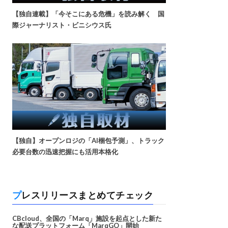
【独自連載】「今そこにある危機」を読み解く 国
際ジャーナリスト・ビニシウス氏
【独自】オープンロジの「AI梱包予測」、トラック
必要台数の迅速把握にも活用本格化
プレスリリースまとめてチェック
CBcloud、全国の「Marq」施設を起点とした新た
な配送プラットフォーム「MarqGO」開始