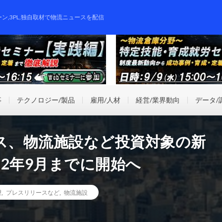
ーン,3PL,独自取材で物流ニュースを配信
事
テクノロジー/製品
雇用/人材
経営/業界動向
データ/
ース、物流施設など投資対象の新
2年9月までに開始へ
望
,
プレスリリースなど
,
物流施設