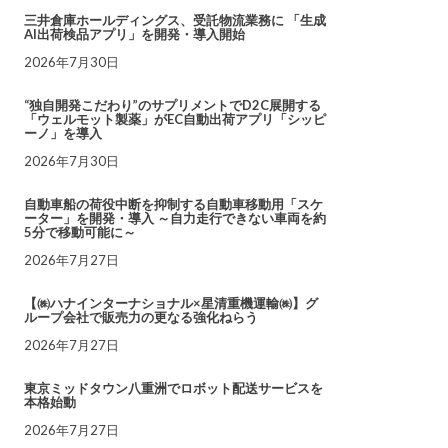
三井倉庫ホールディングス、受託物流業務に 「生成
AI出荷検品アプリ」を開発・導入開始
2026年7月30日
“独自開発こだわり”のサプリメントでD2C展開する
「ウェルモット製薬」がEC自動出荷アプリ「シッピ
ーノ」を導入
2026年7月30日
自動車船の荷役中断を抑制する自動車移動用「スケ
ーター」を開発・導入 ～自力走行できない車両を約
5分で移動可能に～
2026年7月27日
【㈱ハナインターナショナル×星清重機運輸㈱】グ
ループ会社で販売力の更なる強化ねらう
2026年7月27日
東京ミッドタウン八重洲でロボット配送サービスを
本格始動
2026年7月27日