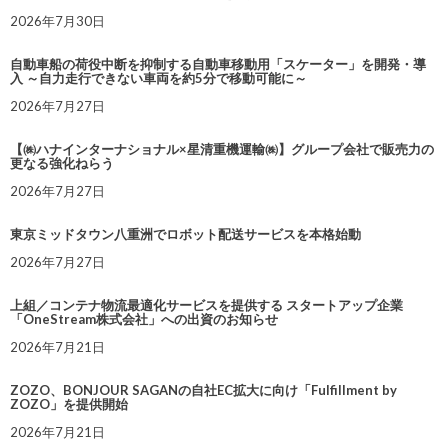
2026年7月30日
自動車船の荷役中断を抑制する自動車移動用「スケーター」を開発・導
入 ～自力走行できない車両を約5分で移動可能に～
2026年7月27日
【㈱ハナインターナショナル×星清重機運輸㈱】グループ会社で販売力の
更なる強化ねらう
2026年7月27日
東京ミッドタウン八重洲でロボット配送サービスを本格始動
2026年7月27日
上組／コンテナ物流最適化サービスを提供する スタートアップ企業
「OneStream株式会社」への出資のお知らせ
2026年7月21日
ZOZO、BONJOUR SAGANの自社EC拡大に向け「Fulfillment by
ZOZO」を提供開始
2026年7月21日