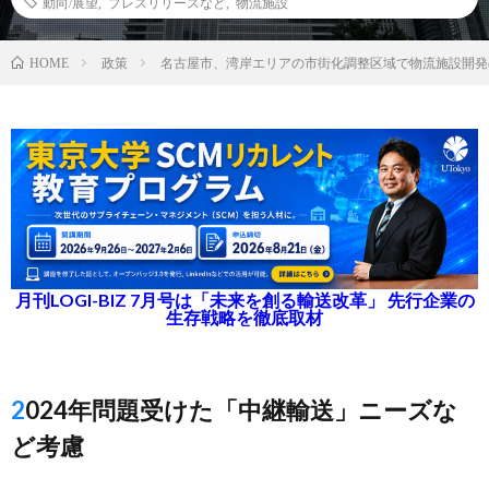
動向/展望
,
プレスリリースなど
,
物流施設
政策
名古屋市、湾岸エリアの市街化調整区域で物流施設開発
HOME
月刊LOGI-BIZ 7月号は「未来を創る輸送改革」 先行企業の
生存戦略を徹底取材
2024年問題受けた「中継輸送」ニーズな
ど考慮