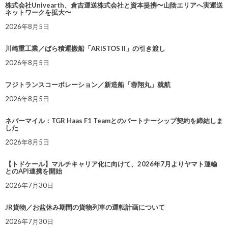
株式会社Univearth、倉吉運送株式会社と資本提携〜山陰エリアへ実運送
ネットワークを拡大〜
2026年8月5日
川崎重工業／ばら積運搬船「ARISTOS II」の引き渡し
2026年8月5日
フジトランスコーポレーション／新造船「蓉翔丸」就航
2026年8月5日
ネバーマイル：TGR Haas F1 Teamとのパートナーシップ契約を締結しま
した
2026年8月5日
【トドケール】マルチキャリア化に向けて、2026年7月よりヤマト運輸
とのAPI連携を開始
2026年7月30日
JR貨物／お盆休み期間の貨物列車の運転計画について
2026年7月30日