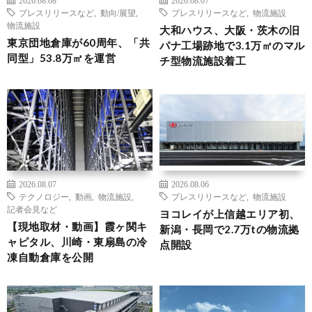
プレスリリースなど
,
動向/展望
,
プレスリリースなど
,
物流施設
物流施設
大和ハウス、大阪・茨木の旧
東京団地倉庫が60周年、「共
パナ工場跡地で3.1万㎡のマル
同型」53.8万㎡を運営
チ型物流施設着工
2026.08.07
2026.08.06
テクノロジー
,
動画
,
物流施設
,
プレスリリースなど
,
物流施設
記者会見など
ヨコレイが上信越エリア初、
【現地取材・動画】霞ヶ関キ
新潟・長岡で2.7万tの物流拠
ャピタル、川崎・東扇島の冷
点開設
凍自動倉庫を公開