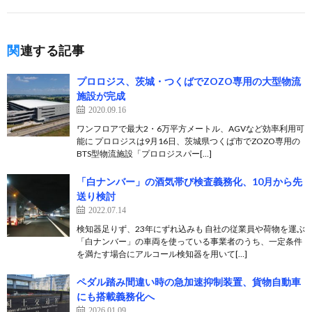
関連する記事
プロロジス、茨城・つくばでZOZO専用の大型物流
施設が完成
2020.09.16
ワンフロアで最大2・6万平方メートル、AGVなど効率利用可
能に プロロジスは9月16日、茨城県つくば市でZOZO専用の
BTS型物流施設「プロロジスパー[…]
「白ナンバー」の酒気帯び検査義務化、10月から先
送り検討
2022.07.14
検知器足りず、23年にずれ込みも 自社の従業員や荷物を運ぶ
「白ナンバー」の車両を使っている事業者のうち、一定条件
を満たす場合にアルコール検知器を用いて[…]
ペダル踏み間違い時の急加速抑制装置、貨物自動車
にも搭載義務化へ
2026.01.09