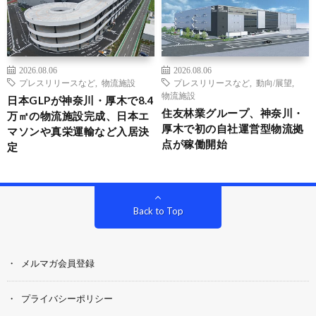
2026.08.06
2026.08.06
プレスリリースなど
,
物流施設
プレスリリースなど
,
動向/展望
,
物流施設
日本GLPが神奈川・厚木で8.4
住友林業グループ、神奈川・
万㎡の物流施設完成、日本エ
厚木で初の自社運営型物流拠
マソンや真栄運輸など入居決
点が稼働開始
定
Back to Top
メルマガ会員登録
プライバシーポリシー