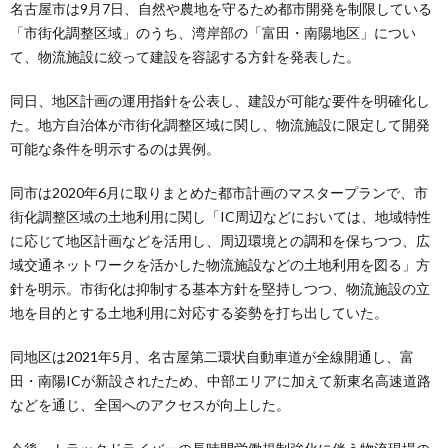
名古屋市は9月7日、自然や農地を守るため都市開発を制限している
「市街化調整区域」のうち、湾岸部の「富田・南陽地区」につい
て、物流施設に絞って建設を容認する方針を発表した。
同日、地区計画の運用指針を公表し、建設が可能な要件を明確化し
た。地方自治体が市街化調整区域に関し、物流施設に限定して開発
可能な条件を明示するのは異例。
同市は2020年6月に取りまとめた都市計画のマスタープランで、市
街化調整区域の土地利用に関し「IC周辺などにおいては、地域特性
に応じて地区計画などを活用し、周辺環境との調和を保ちつつ、広
域交通ネットワークを活かした物流施設などの土地利用を図る」方
針を明示。市街化は抑制する基本方針を堅持しつつ、物流施設の立
地を目的とする土地利用に対応する姿勢を打ち出していた。
同地区は2021年5月、名古屋第二環状自動車道が全線開通し、富
田・南陽ICが新設されたため、中部エリアに加えて新東名高速道路
などを通じ、全国へのアクセスが向上した。