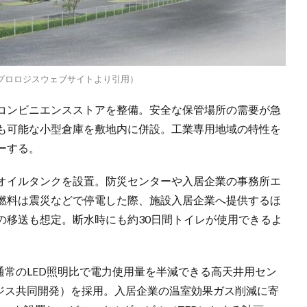
プロロジスウェブサイトより引用）
コンビニエンスストアを整備。安全な保管場所の需要が急
も可能な小型倉庫を敷地内に併設。工業専用地域の特性を
ーする。
てオイルタンクを設置。防災センターや入居企業の事務所エ
燃料は震災などで停電した際、施設入居企業へ提供するほ
の移送も想定。断水時にも約30日間トイレが使用できるよ
通常のLED照明比で電力使用量を半減できる高天井用セン
ロジス共同開発）を採用。入居企業の温室効果ガス削減に寄