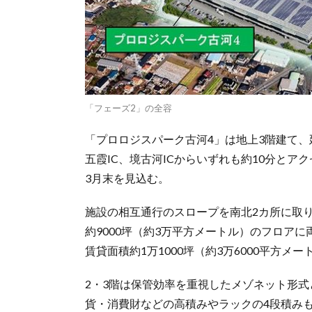
「フェーズ2」の全容
「プロロジスパーク古河4」は地上3階建て、
五霞IC、境古河ICからいずれも約10分とア
3月末を見込む。
施設の相互通行のスロープを南北2カ所に取り付
約9000坪（約3万平方メートル）のフロアに
賃貸面積約1万1000坪（約3万6000平方メ
2・3階は保管効率を重視したメゾネット形式と
貨・消費財などの高積みやラックの4段積みも