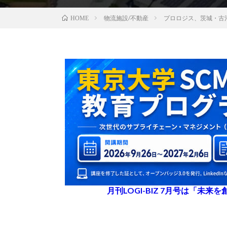
物流施設/不動産
プロロジス、茨城・古
HOME
月刊LOGI-BIZ 7月号は「未