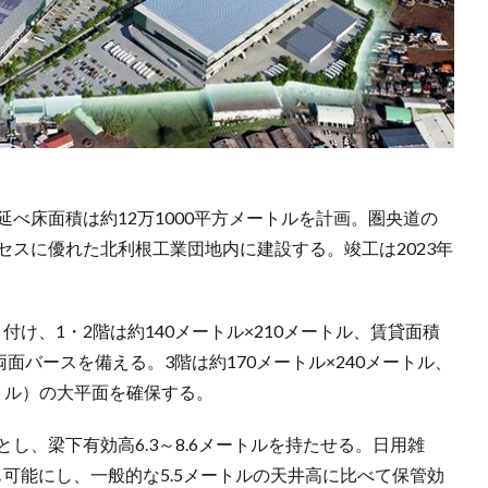
延べ床面積は約12万1000平方メートルを計画。圏央道の
クセスに優れた北利根工業団地内に建設する。竣工は2023年
け、1・2階は約140メートル×210メートル、賃貸面積
両面バースを備える。3階は約170メートル×240メートル、
ートル）の大平面を確保する。
し、梁下有効高6.3～8.6メートルを持たせる。日用雑
可能にし、一般的な5.5メートルの天井高に比べて保管効