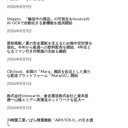
2026年8月9日
Shippio、「輸送中の商品」の可視化をInvoiceの
AI-OCRで自動化する新機能を提供開始
2026年8月9日
栗林商船／夏の安全運航を支えるため熱中症対策を
強化。今年から船員への飲料配布を開始、4年目と
なるファン付き作業服の支給も継続
2026年8月9日
CBcloud、全国の「Marq」施設を起点とした新た
な配送プラットフォーム「MarqGO」開始
2026年8月5日
株式会社Univearth、倉吉運送株式会社と資本提
携〜山陰エリアへ実運送ネットワークを拡大〜
2026年8月5日
川崎重工業／ばら積運搬船「ARISTOS II」の引き渡
し