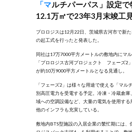
「マルチパーパス」設定で特別高圧電力利用可能、第1弾は
12.1万㎡で23年3月末竣工
プロロジスは12月22日、茨城県古河市で新
の起工式を行ったと発表した。
同社は17万7000平方メートルの敷地内にマ
「プロロジス古河プロジェクト フェーズ2」
が約10万9000平方メートルとなる見通し。
「フェーズ2」は様々な用途で使える「マル
別高圧電力を受電する予定。冷凍・冷蔵倉庫
域への空調設備など、大量の電気を使用する
他のインフラも充実している。
敷地内BTS型施設の入居企業の繁忙期には
ロジスパーク古河4」を利用することで、敷