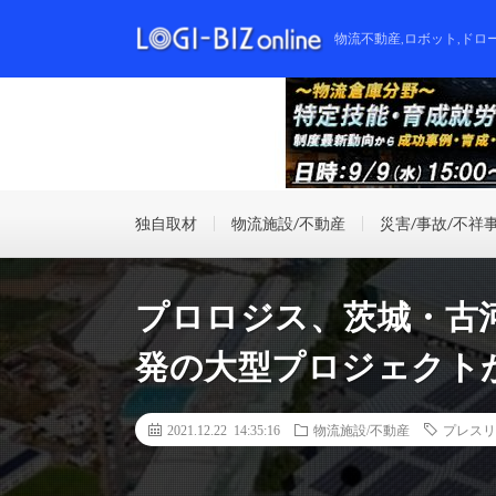
物流不動産,ロボット,ドロ
独自取材
物流施設/不動産
災害/事故/不祥
プロロジス、茨城・古河
発の大型プロジェクト
2021.12.22 14:35:16
物流施設/不動産
プレスリ