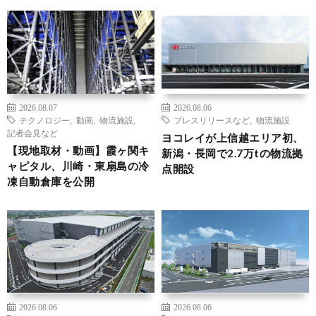
2026.08.07
2026.08.06
テクノロジー
,
動画
,
物流施設
,
プレスリリースなど
,
物流施設
記者会見など
ヨコレイが上信越エリア初、
【現地取材・動画】霞ヶ関キ
新潟・長岡で2.7万tの物流拠
ャピタル、川崎・東扇島の冷
点開設
凍自動倉庫を公開
2026.08.06
2026.08.06