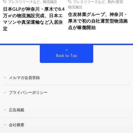
プレスリリースなど
,
物流施設
プレスリリースなど
,
動向/展望
,
物流施設
日本GLPが神奈川・厚木で8.4
住友林業グループ、神奈川・
万㎡の物流施設完成、日本エ
厚木で初の自社運営型物流拠
マソンや真栄運輸など入居決
点が稼働開始
定
Back to Top
メルマガ会員登録
プライバシーポリシー
広告掲載
会社概要