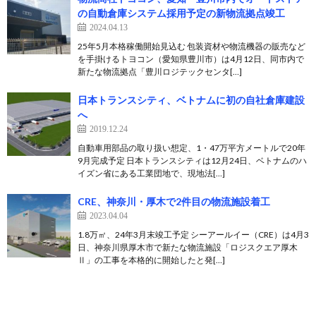
の自動倉庫システム採用予定の新物流拠点竣工
2024.04.13
25年5月本格稼働開始見込む 包装資材や物流機器の販売など
を手掛けるトヨコン（愛知県豊川市）は4月12日、同市内で
新たな物流拠点「豊川ロジテックセンタ[…]
日本トランスシティ、ベトナムに初の自社倉庫建設
へ
2019.12.24
自動車用部品の取り扱い想定、1・47万平方メートルで20年
9月完成予定 日本トランスシティは12月24日、ベトナムのハ
イズン省にある工業団地で、現地法[…]
CRE、神奈川・厚木で2件目の物流施設着工
2023.04.04
1.8万㎡、24年3月末竣工予定 シーアールイー（CRE）は4月3
日、神奈川県厚木市で新たな物流施設「ロジスクエア厚木
Ⅱ」の工事を本格的に開始したと発[…]