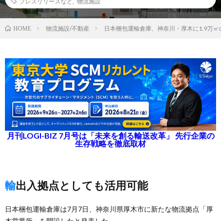
プレスリリースなど
,
物流施設
物流施設/不動産
日本梱包運輸倉庫、神奈川・厚木に1.9万
HOME
月刊LOGI-BIZ 7月号は「未来を創る輸送改革」 先行企業の
生存戦略を徹底取材
輸出入拠点としても活用可能
日本梱包運輸倉庫は7月7日、神奈川県厚木市に新たな物流拠点「厚
木営業所」を開設したと発表した。