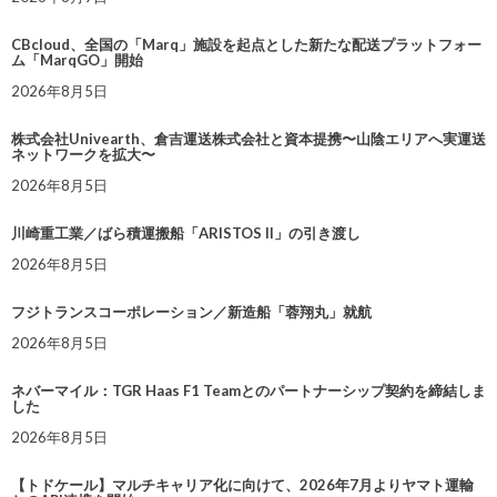
CBcloud、全国の「Marq」施設を起点とした新たな配送プラットフォー
ム「MarqGO」開始
2026年8月5日
株式会社Univearth、倉吉運送株式会社と資本提携〜山陰エリアへ実運送
ネットワークを拡大〜
2026年8月5日
川崎重工業／ばら積運搬船「ARISTOS II」の引き渡し
2026年8月5日
フジトランスコーポレーション／新造船「蓉翔丸」就航
2026年8月5日
ネバーマイル：TGR Haas F1 Teamとのパートナーシップ契約を締結しま
した
2026年8月5日
【トドケール】マルチキャリア化に向けて、2026年7月よりヤマト運輸