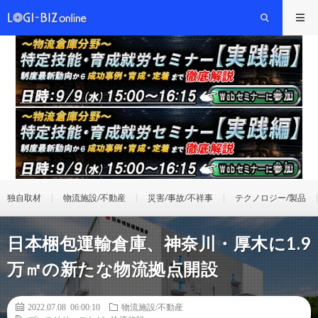
独自取材
物流施設/不動産
災害/事故/不祥事
テクノロジー/製品
日本梱包運輸倉庫、神奈川・厚木に1.9
万㎡の新たな物流拠点開設
2022.07.08 06:00:10
物流施設/不動産