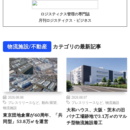
ロジスティクス管理の専門誌
月刊ロジスティクス・ビジネス
物流施設/不動産
カテゴリの最新記事
2026.08.08
2026.08.07
プレスリリースなど
,
動向/展望
,
プレスリリースなど
,
物流施設
物流施設
大和ハウス、大阪・茨木の旧
東京団地倉庫が60周年、「共
パナ工場跡地で3.1万㎡のマル
同型」53.8万㎡を運営
チ型物流施設着工