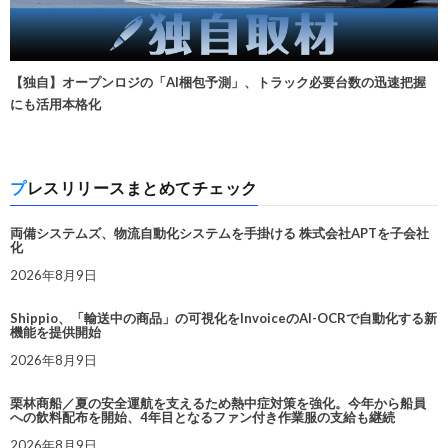
【独自】オープンロジの「AI梱包予測」、トラック必要台数の迅速把握
にも活用本格化
プレスリリースまとめてチェック
両備システムズ、物流自動化システムを手掛ける 株式会社APTを子会社
化
2026年8月9日
Shippio、「輸送中の商品」の可視化をInvoiceのAI-OCRで自動化する新
機能を提供開始
2026年8月9日
栗林商船／夏の安全運航を支えるため熱中症対策を強化。今年から船員
への飲料配布を開始、4年目となるファン付き作業服の支給も継続
2026年8月9日