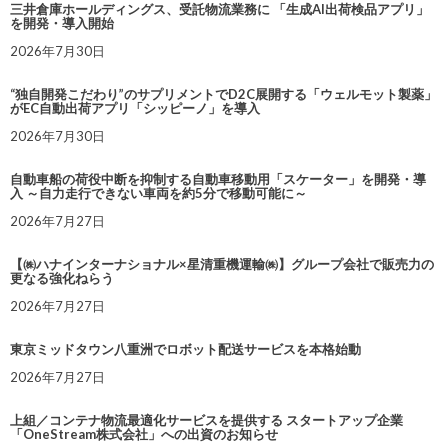
三井倉庫ホールディングス、受託物流業務に 「生成AI出荷検品アプリ」
を開発・導入開始
2026年7月30日
“独自開発こだわり”のサプリメントでD2C展開する「ウェルモット製薬」
がEC自動出荷アプリ「シッピーノ」を導入
2026年7月30日
自動車船の荷役中断を抑制する自動車移動用「スケーター」を開発・導
入 ～自力走行できない車両を約5分で移動可能に～
2026年7月27日
【㈱ハナインターナショナル×星清重機運輸㈱】グループ会社で販売力の
更なる強化ねらう
2026年7月27日
東京ミッドタウン八重洲でロボット配送サービスを本格始動
2026年7月27日
上組／コンテナ物流最適化サービスを提供する スタートアップ企業
「OneStream株式会社」への出資のお知らせ