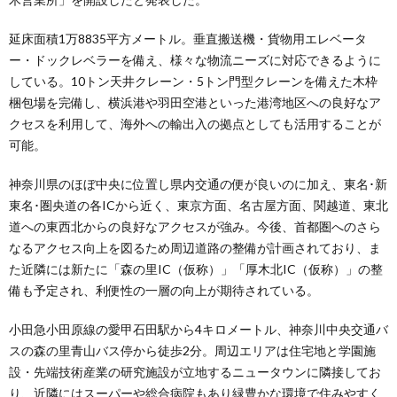
延床面積1万8835平方メートル。垂直搬送機・貨物用エレベータ
ー・ドックレベラーを備え、様々な物流ニーズに対応できるように
している。10トン天井クレーン・5トン門型クレーンを備えた木枠
梱包場を完備し、横浜港や羽田空港といった港湾地区への良好なア
クセスを利用して、海外への輸出入の拠点としても活用することが
可能。
神奈川県のほぼ中央に位置し県内交通の便が良いのに加え、東名･新
東名･圏央道の各ICから近く、東京方面、名古屋方面、関越道、東北
道への東西北からの良好なアクセスが強み。今後、首都圏へのさら
なるアクセス向上を図るため周辺道路の整備が計画されており、ま
た近隣には新たに「森の里IC（仮称）」「厚木北IC（仮称）」の整
備も予定され、利便性の一層の向上が期待されている。
小田急小田原線の愛甲石田駅から4キロメートル、神奈川中央交通バ
スの森の里青山バス停から徒歩2分。周辺エリアは住宅地と学園施
設・先端技術産業の研究施設が立地するニュータウンに隣接してお
り、近隣にはスーパーや総合病院もあり緑豊かな環境で住みやすく