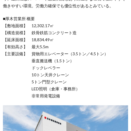
働きやすい環境。労働力確保でも優位性があるとみている。
■厚木営業所 概要
【敷地面積】 12,302.17㎡
【構造規模】 鉄骨鉄筋コンクリート造
【延床面積】 18,834.49㎡
【有効高さ】 最大5.5m
【主要設備】 貨物用エレベーター（3.5トン／4.5トン）
垂直搬送機（1.5トン）
ドックレベラー
10トン天井クレーン
5トン門型クレーン
LED照明（倉庫・事務所）
非常用発電設備