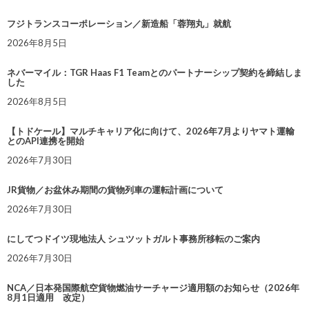
フジトランスコーポレーション／新造船「蓉翔丸」就航
2026年8月5日
ネバーマイル：TGR Haas F1 Teamとのパートナーシップ契約を締結しま
した
2026年8月5日
【トドケール】マルチキャリア化に向けて、2026年7月よりヤマト運輸
とのAPI連携を開始
2026年7月30日
JR貨物／お盆休み期間の貨物列車の運転計画について
2026年7月30日
にしてつドイツ現地法人 シュツットガルト事務所移転のご案内
2026年7月30日
NCA／日本発国際航空貨物燃油サーチャージ適用額のお知らせ（2026年
8月1日適用 改定）