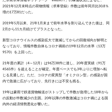
2021年12月末時点の荷物情報（求車登録）件数は前年同月比30.8％
増の17万81だった。
2019年5月以来、21年1月末まで前年水準を割り込んできた後は、同
2月から11カ月続けてプラスとなった。
新型コロナウイルスの感染拡大で激減してからの回復傾向が鮮明と
なっており、情報件数自体もコロナ禍前の19年12月の水準（13万
9570）を上回った。
21年度の累計（4～12月）は96万38件に達し、20年度実績（91万
4565件）を超えることが確定。年度ベースでも3年ぶりに増加へ転
じる見通しだ。ただ、コロナの変異型「オミクロン型」の感染が国
内で急速に広がっており、先行きには不安も残る。
19年は豪雨で鉄道貨物輸送がストップして件数が急増した18年から
の反動が件数減少の主因。20年以降の件数激減はコロナ禍による国
内外の経済情勢悪化が響いた。