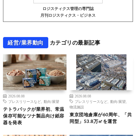
ロジスティクス管理の専門誌
月刊ロジスティクス・ビジネス
経営/業界動向
カテゴリの最新記事
2026.08.08
2026.08.08
プレスリリースなど
,
動向/展望
プレスリリースなど
,
動向/展望
,
物流施設
テトラパックが業界初、常温
東京団地倉庫が60周年、「共
保存可能なツナ製品向け紙容
同型」53.8万㎡を運営
器を発表