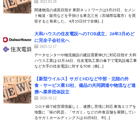
2022.03.26
関連物流の成長目指す 東部ネットワークは3月25日、セメン
ト輸送・販売などを手掛ける東北三光（宮城県塩竈市）を買
収すると発表した。 4月15日付で全株[…]
大和ハウスの住友電設へのTOB成立、26年3月めど
に完全子会社化へ
2025.12.17
データセンターや物流施設の建設需要伸びに対応目指す 大和
ハウス工業は12月16日、住友電気工業の傘下で電気設備工事
など大手の住友電設に対するTOB（株[…]
【新型ウイルス】サガミHDなど中部・北陸の外
食・サービス業10社、備品の共同調達や物流など連
携へ業界団体設立
2020.10.12
コロナ禍で経営環境厳しく、連携し苦境に対応 東海エリアを
地盤に「味の民芸」「サガミ」などの外食店舗を展開してい
るサガミホールディングスは10月8日、中[…]