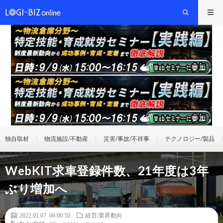
独自取材
物流施設/不動産
災害/事故/不祥事
テクノロジー/製品
WebKIT求車登録件数、21年度は3年
ぶり増加へ
2022.01.07 06:00:50
経営/業界動向