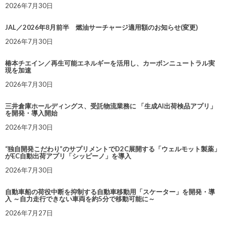
2026年7月30日
JAL／2026年8月前半 燃油サーチャージ適用額のお知らせ(変更)
2026年7月30日
椿本チエイン／再生可能エネルギーを活用し、カーボンニュートラル実
現を加速
2026年7月30日
三井倉庫ホールディングス、受託物流業務に 「生成AI出荷検品アプリ」
を開発・導入開始
2026年7月30日
“独自開発こだわり”のサプリメントでD2C展開する「ウェルモット製薬」
がEC自動出荷アプリ「シッピーノ」を導入
2026年7月30日
自動車船の荷役中断を抑制する自動車移動用「スケーター」を開発・導
入 ～自力走行できない車両を約5分で移動可能に～
2026年7月27日