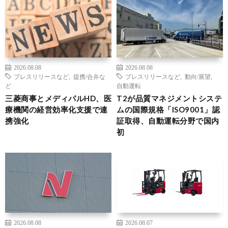
2026.08.08
2026.08.08
プレスリリースなど
,
提携/合弁な
プレスリリースなど
,
動向/展望
,
ど
自動運転
三菱商事とメディパルHD、医
T2が品質マネジメントシステ
療機関の経営効率化支援で連
ムの国際規格「ISO9001」認
携強化
証取得、自動運転分野で国内
初
2026.08.08
2026.08.07