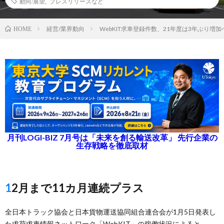
動向/展望
,
プレスリリースなど
経営/業界動向
WebKIT求車登録件数、21年度は3年ぶり増加
HOME
月刊LOGI-BIZ 7月号は「未来を創る輸送改革」 先行企業の
生存戦略を徹底取材
12月まで11カ月連続プラス
全日本トラック協会と日本貨物運送協同組合連合会が1月5日発表し
た求荷求車情報ネットワーク「WebKIT」の稼働状況によると、