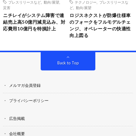
プレスリリースなど
,
動向/展望
,
テクノロジー
,
プレスリリースな
災害
ど
,
動向/展望
ニチレイがシステム障害で連
ロジスネクストが防爆仕様車
結売上高50億円減見込み、対
のフォークをフルモデルチェ
応費用10億円を特損計上
ンジ、オペレーターの快適性
向上図る
Back to Top
メルマガ会員登録
プライバシーポリシー
広告掲載
会社概要