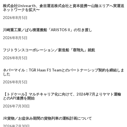
株式会社Univearth、倉吉運送株式会社と資本提携〜山陰エリアへ実運送
ネットワークを拡大〜
2026年8月5日
川崎重工業／ばら積運搬船「ARISTOS II」の引き渡し
2026年8月5日
フジトランスコーポレーション／新造船「蓉翔丸」就航
2026年8月5日
ネバーマイル：TGR Haas F1 Teamとのパートナーシップ契約を締結しま
した
2026年8月5日
【トドケール】マルチキャリア化に向けて、2026年7月よりヤマト運輸
とのAPI連携を開始
2026年7月30日
JR貨物／お盆休み期間の貨物列車の運転計画について
2026年7月30日