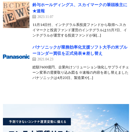
鈴与ホールディングス、スカイマークの筆頭株主に
★速報
2023.11.07
11月14日付、インテグラル系投資ファンドから取得へ スカ
イマークと投資ファンド運営のインテグラルは11月7日、イ
ンテグラルが運営する投資ファンドが保[…]
パナソニックが業務効率化支援ソフト大手の米ブル
ーヨンダー買収を正式発表★差し替え
2021.04.23
総額7600億円、企業向けソリューション強化しサプライチェ
ーン変革の需要取り込み図る ※速報の内容を差し替えました
パナソニックは4月23日、製造業や[…]