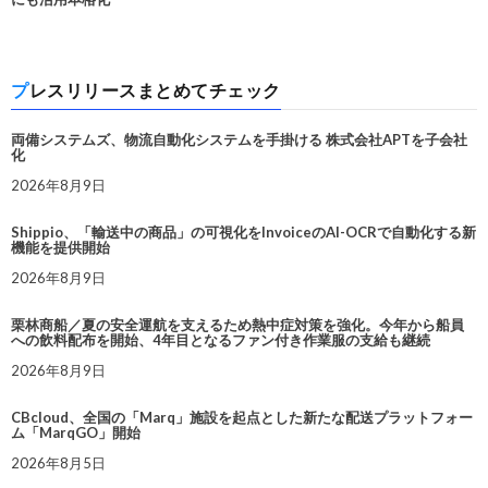
プレスリリースまとめてチェック
両備システムズ、物流自動化システムを手掛ける 株式会社APTを子会社
化
2026年8月9日
Shippio、「輸送中の商品」の可視化をInvoiceのAI-OCRで自動化する新
機能を提供開始
2026年8月9日
栗林商船／夏の安全運航を支えるため熱中症対策を強化。今年から船員
への飲料配布を開始、4年目となるファン付き作業服の支給も継続
2026年8月9日
CBcloud、全国の「Marq」施設を起点とした新たな配送プラットフォー
ム「MarqGO」開始
2026年8月5日