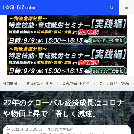
独自取材
物流施設/不動産
災害/事故/不祥事
テクノロジー/製品
22年のグローバル経済成長はコロナ
や物価上昇で「著しく減速」
2022.01.12 06:00:03
経営/業界動向