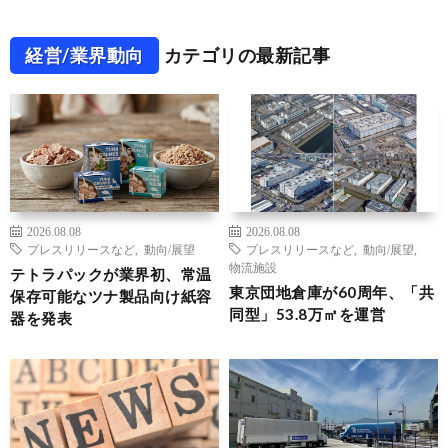
経営/業界動向
カテゴリの最新記事
2026.08.08
2026.08.08
プレスリリースなど
,
動向/展望
プレスリリースなど
,
動向/展望
,
物流施設
テトラパックが業界初、常温
東京団地倉庫が60周年、「共
保存可能なツナ製品向け紙容
同型」53.8万㎡を運営
器を発表