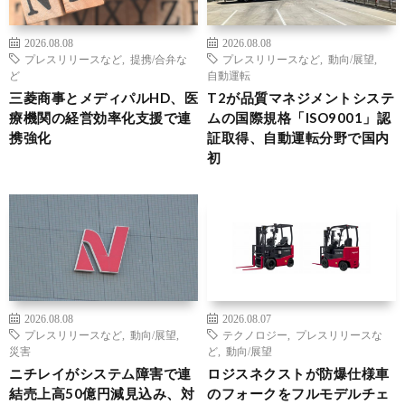
2026.08.08
2026.08.08
プレスリリースなど
,
提携/合弁な
プレスリリースなど
,
動向/展望
,
ど
自動運転
三菱商事とメディパルHD、医
T2が品質マネジメントシステ
療機関の経営効率化支援で連
ムの国際規格「ISO9001」認
携強化
証取得、自動運転分野で国内
初
2026.08.08
2026.08.07
プレスリリースなど
,
動向/展望
,
テクノロジー
,
プレスリリースな
災害
ど
,
動向/展望
ニチレイがシステム障害で連
ロジスネクストが防爆仕様車
結売上高50億円減見込み、対
のフォークをフルモデルチェ