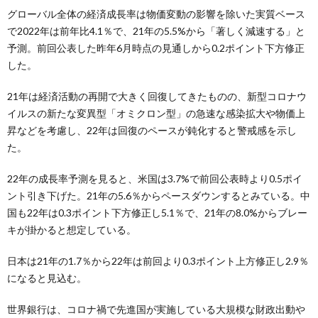
グローバル全体の経済成長率は物価変動の影響を除いた実質ベース
で2022年は前年比4.1％で、21年の5.5%から「著しく減速する」と
予測。前回公表した昨年6月時点の見通しから0.2ポイント下方修正
した。
21年は経済活動の再開で大きく回復してきたものの、新型コロナウ
イルスの新たな変異型「オミクロン型」の急速な感染拡大や物価上
昇などを考慮し、22年は回復のペースが鈍化すると警戒感を示し
た。
22年の成長率予測を見ると、米国は3.7%で前回公表時より0.5ポイ
ント引き下げた。21年の5.6％からペースダウンするとみている。中
国も22年は0.3ポイント下方修正し5.1％で、21年の8.0%からブレー
キが掛かると想定している。
日本は21年の1.7％から22年は前回より0.3ポイント上方修正し2.9％
になると見込む。
世界銀行は、コロナ禍で先進国が実施している大規模な財政出動や