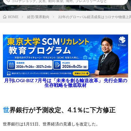
コロナショック
,
災害
,
動向/展望
,
海外
,
プレスリリースなど
経営/業界動向
22年のグローバル経済成長はコロナや物価上
HOME
月刊LOGI-BIZ 7月号は「未来を創る輸送改革」 先行企業の
生存戦略を徹底取材
世界銀行が予測改定、4.1％に下方修正
世界銀行は1月11日、世界経済の見通しを改定した。