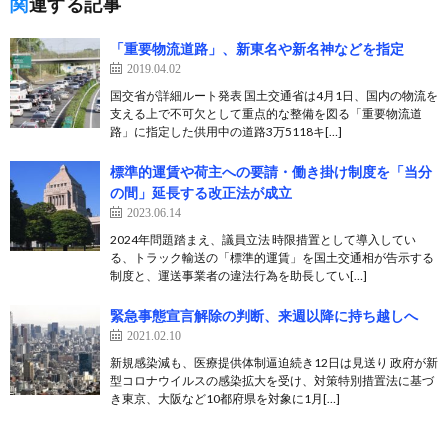
関連する記事
「重要物流道路」、新東名や新名神などを指定
2019.04.02
国交省が詳細ルート発表 国土交通省は4月1日、国内の物流を
支える上で不可欠として重点的な整備を図る「重要物流道
路」に指定した供用中の道路3万5118キ[…]
標準的運賃や荷主への要請・働き掛け制度を「当分
の間」延長する改正法が成立
2023.06.14
2024年問題踏まえ、議員立法 時限措置として導入してい
る、トラック輸送の「標準的運賃」を国土交通相が告示する
制度と、運送事業者の違法行為を助長してい[…]
緊急事態宣言解除の判断、来週以降に持ち越しへ
2021.02.10
新規感染減も、医療提供体制逼迫続き12日は見送り 政府が新
型コロナウイルスの感染拡大を受け、対策特別措置法に基づ
き東京、大阪など10都府県を対象に1月[…]