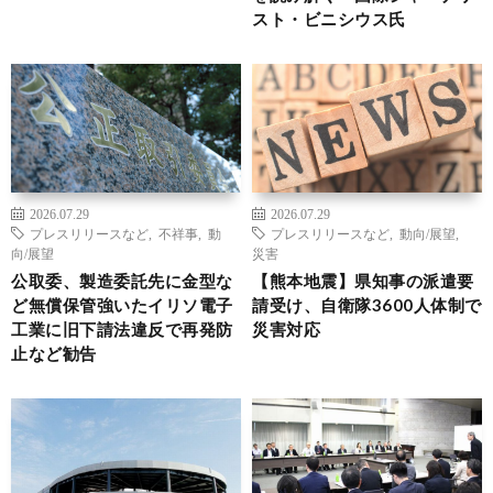
スト・ビニシウス氏
2026.07.29
2026.07.29
プレスリリースなど
,
不祥事
,
動
プレスリリースなど
,
動向/展望
,
向/展望
災害
公取委、製造委託先に金型な
【熊本地震】県知事の派遣要
ど無償保管強いたイリソ電子
請受け、自衛隊3600人体制で
工業に旧下請法違反で再発防
災害対応
止など勧告