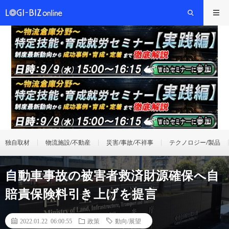
独自取材
物流施設/不動産
災害/事故/不祥事
テクノロジー/製品
自動車事故の被害者救済財源確保へ自
賠責保険料引き上げを提言
2022.01.22 06:00:55
政策
動向/展望