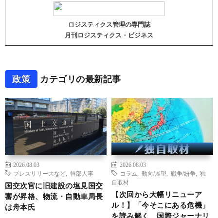
ロジスティクス管理の専門誌
月刊ロジスティクス・ビジネス
政策
カテゴリの最新記事
2026.08.03
2026.08.03
プレスリリースなど
,
幹部人事
コラム
,
動向/展望
,
戦争/紛争
,
独
自取材
国交次官に旧建設の塩見国交
【次回から大幅リニューア
審が昇格、物流・自動車局長
ル！】「今そこにある危機」
は舟本氏
を読み解く 国際ジャーナリ