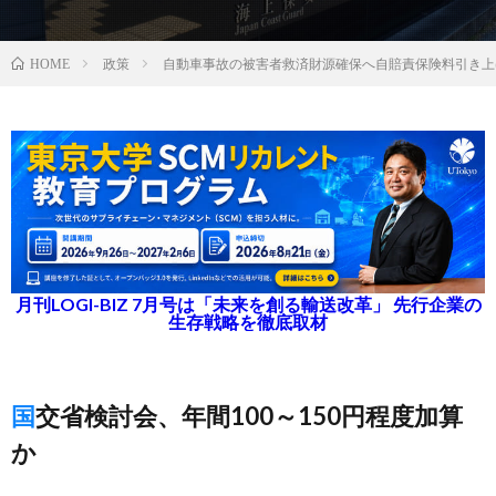
政策
自動車事故の被害者救済財源確保へ自賠責保険料引き上
HOME
月刊LOGI-BIZ 7月号は「未来を創る輸送改革」 先行企業の
生存戦略を徹底取材
国交省検討会、年間100～150円程度加算
か