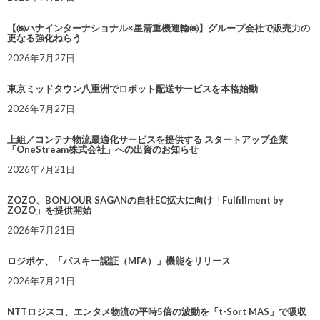
【㈱ハナインターナショナル×星清重機運輸㈱】グループ会社で販売力の
更なる強化ねらう
2026年7月27日
東京ミッドタウン八重洲でロボット配送サービスを本格始動
2026年7月27日
上組／コンテナ物流最適化サービスを提供する スタートアップ企業
「OneStream株式会社」への出資のお知らせ
2026年7月21日
ZOZO、BONJOUR SAGANの自社EC拡大に向け「Fulfillment by
ZOZO」を提供開始
2026年7月21日
ロジポケ、「パスキー認証（MFA）」機能をリリース
2026年7月21日
NTTロジスコ、エンタメ物流の平時5倍の波動を「t-Sort MAS」で吸収