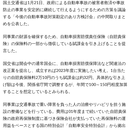
国土交通省は1月21日、政府による自動車事故の被害者救済や事故
防止の事業を安定的に継続して行えるようにするための方策を議論
する「今後の自動車事故対策勘定のあり方検討会」の中間取りまと
めを公表した。
同事業の財源を確保するため、自動車損害賠償責任保険（自賠責保
険）の保険料の一部から徴収している賦課金を引き上げることを提
言した。
国交省は開会中の通常国会に、自動車損害賠償保障法など関連法の
改正案を提出し、成立すれば2023年度に実施したい考え。1台当た
りの自賠責保険料2万10円のうち賦課金は約32円。具体的な引き上
げ額は今後、関係省庁間で調整するが、年間で100～150円程度加算
することを想定しているとみられる。
同事業は交通事故で重い障害を負った人の治療やリハビリを担う施
設の整備などを行っている。費用は01年度まで続いていた自賠責保
険の政府再保険制度に基づき保険会社が支払っていた再保険料の運
用益をベースとする国の特別会計「自動車安全特別会計」から拠出