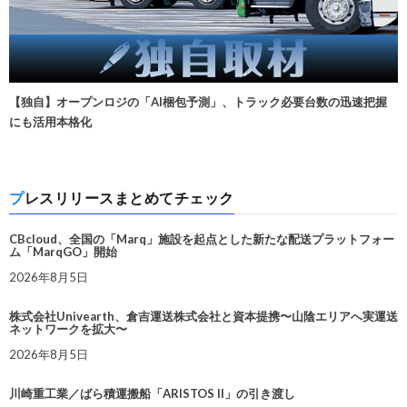
【独自】オープンロジの「AI梱包予測」、トラック必要台数の迅速把握
にも活用本格化
プレスリリースまとめてチェック
CBcloud、全国の「Marq」施設を起点とした新たな配送プラットフォー
ム「MarqGO」開始
2026年8月5日
株式会社Univearth、倉吉運送株式会社と資本提携〜山陰エリアへ実運送
ネットワークを拡大〜
2026年8月5日
川崎重工業／ばら積運搬船「ARISTOS II」の引き渡し