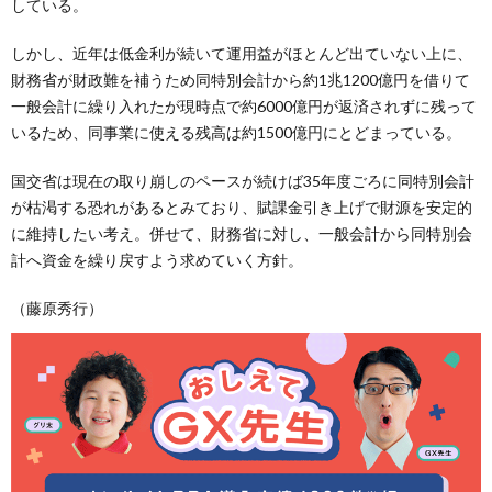
している。
しかし、近年は低金利が続いて運用益がほとんど出ていない上に、
財務省が財政難を補うため同特別会計から約1兆1200億円を借りて
一般会計に繰り入れたが現時点で約6000億円が返済されずに残って
いるため、同事業に使える残高は約1500億円にとどまっている。
国交省は現在の取り崩しのペースが続けば35年度ごろに同特別会計
が枯渇する恐れがあるとみており、賦課金引き上げで財源を安定的
に維持したい考え。併せて、財務省に対し、一般会計から同特別会
計へ資金を繰り戻すよう求めていく方針。
（藤原秀行）