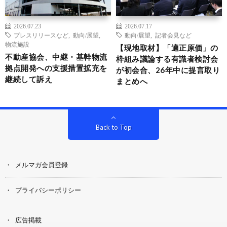
2026.07.23
2026.07.17
プレスリリースなど
,
動向/展望
,
動向/展望
,
記者会見など
物流施設
【現地取材】「適正原価」の
不動産協会、中継・基幹物流
枠組み議論する有識者検討会
拠点開発への支援措置拡充を
が初会合、26年中に提言取り
継続して訴え
まとめへ
Back to Top
メルマガ会員登録
プライバシーポリシー
広告掲載