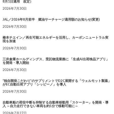
8月1日適用 改定）
2026年7月30日
JAL／2026年8月前半 燃油サーチャージ適用額のお知らせ(変更)
2026年7月30日
椿本チエイン／再生可能エネルギーを活用し、カーボンニュートラル実
現を加速
2026年7月30日
三井倉庫ホールディングス、受託物流業務に 「生成AI出荷検品アプリ」
を開発・導入開始
2026年7月30日
“独自開発こだわり”のサプリメントでD2C展開する「ウェルモット製薬」
がEC自動出荷アプリ「シッピーノ」を導入
2026年7月30日
自動車船の荷役中断を抑制する自動車移動用「スケーター」を開発・導
入 ～自力走行できない車両を約5分で移動可能に～
2026年7月27日