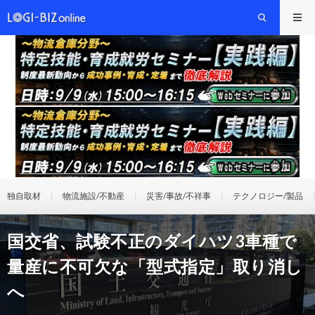
独自取材
物流施設/不動産
災害/事故/不祥事
テクノロジー/製品
国交省、試験不正のダイハツ3車種で
量産に不可欠な「型式指定」取り消し
へ