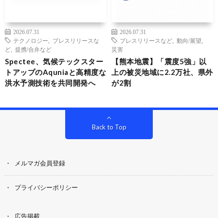
2026.07.31
2026.07.31
テクノロジー
,
プレスリリースな
プレスリリースなど
,
動向/展望
,
ど
,
提携/合弁など
災害
Spectee、気候テックスター
【熊本地震】「震度5強」以
トアップのAquniaと高精度な
上の被災地域に2.2万社、県外
洪水予測技術を共同開発へ
が2割
Back to Top
メルマガ会員登録
プライバシーポリシー
広告掲載