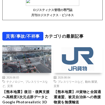
ロジスティクス管理の専門誌
月刊ロジスティクス・ビジネス
災害/事故/不祥事
カテゴリの最新記事
2026.08.05
2026.08.04
テクノロジー
,
プレスリリースな
プレスリリースなど
,
動向/展望
,
ど
,
災害
災害
【熊本地震】復旧・復興支援
【熊本地震】JR貨物と全国通
へ高精度3次元点群データと
運連盟、被災自治体への救援
Google Photorealistic 3D
物資を無償輸送