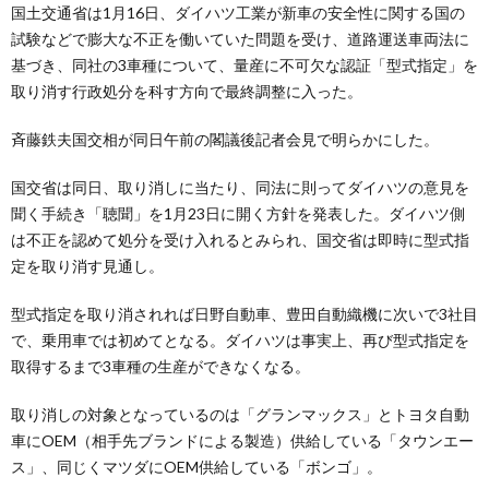
国土交通省は1月16日、ダイハツ工業が新車の安全性に関する国の
試験などで膨大な不正を働いていた問題を受け、道路運送車両法に
基づき、同社の3車種について、量産に不可欠な認証「型式指定」を
取り消す行政処分を科す方向で最終調整に入った。
斉藤鉄夫国交相が同日午前の閣議後記者会見で明らかにした。
国交省は同日、取り消しに当たり、同法に則ってダイハツの意見を
聞く手続き「聴聞」を1月23日に開く方針を発表した。ダイハツ側
は不正を認めて処分を受け入れるとみられ、国交省は即時に型式指
定を取り消す見通し。
型式指定を取り消されれば日野自動車、豊田自動織機に次いで3社目
で、乗用車では初めてとなる。ダイハツは事実上、再び型式指定を
取得するまで3車種の生産ができなくなる。
取り消しの対象となっているのは「グランマックス」とトヨタ自動
車にOEM（相手先ブランドによる製造）供給している「タウンエー
ス」、同じくマツダにOEM供給している「ボンゴ」。