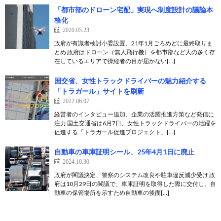
「都市部のドローン宅配」実現へ制度設計の議論本
格化
2020.05.23
政府が有識者検討小委設置、21年1月ごろめどに最終取りま
とめ 政府はドローン（無人飛行機）を都市部など人の多く存
在しているエリアで操縦者の目が届かない[…]
国交省、女性トラックドライバーの魅力紹介する
「トラガール」サイトを刷新
2022.06.07
経営者のインタビュー追加、企業の活躍推進方策など発信に
注力 国土交通省は6月7日、女性トラックドライバーの活躍を
促進する「トラガール促進プロジェクト」[…]
自動車の車庫証明シール、25年4月1日に廃止
2024.10.30
政府が閣議決定、警察のシステム改良や駐車違反減少受け 政
府は10月29日の閣議で、車庫証明を取得した際に交付し、自
動車の保管場所を示すため自動車の後面[…]