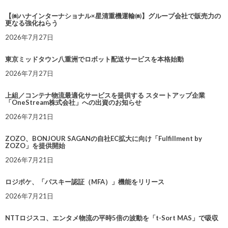
【㈱ハナインターナショナル×星清重機運輸㈱】グループ会社で販売力の
更なる強化ねらう
2026年7月27日
東京ミッドタウン八重洲でロボット配送サービスを本格始動
2026年7月27日
上組／コンテナ物流最適化サービスを提供する スタートアップ企業
「OneStream株式会社」への出資のお知らせ
2026年7月21日
ZOZO、BONJOUR SAGANの自社EC拡大に向け「Fulfillment by
ZOZO」を提供開始
2026年7月21日
ロジポケ、「パスキー認証（MFA）」機能をリリース
2026年7月21日
NTTロジスコ、エンタメ物流の平時5倍の波動を「t-Sort MAS」で吸収