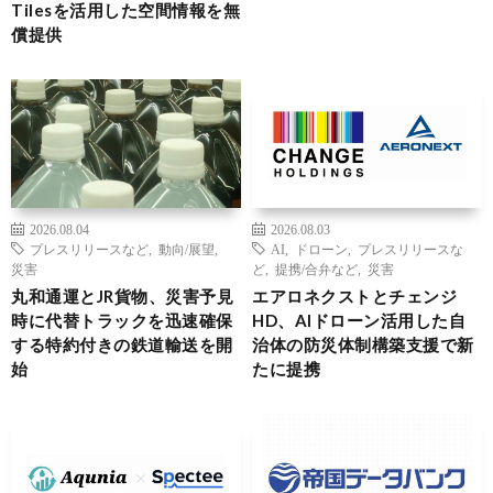
Tilesを活用した空間情報を無
償提供
2026.08.04
2026.08.03
プレスリリースなど
,
動向/展望
,
AI
,
ドローン
,
プレスリリースな
災害
ど
,
提携/合弁など
,
災害
丸和通運とJR貨物、災害予見
エアロネクストとチェンジ
時に代替トラックを迅速確保
HD、AIドローン活用した自
する特約付きの鉄道輸送を開
治体の防災体制構築支援で新
始
たに提携