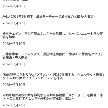
2026年7月30日
JAL／2026年8月前半 燃油サーチャージ適用額のお知らせ(変更)
2026年7月30日
椿本チエイン／再生可能エネルギーを活用し、カーボンニュートラル実
現を加速
2026年7月30日
三井倉庫ホールディングス、受託物流業務に 「生成AI出荷検品アプリ」
を開発・導入開始
2026年7月30日
“独自開発こだわり”のサプリメントでD2C展開する「ウェルモット製薬」
がEC自動出荷アプリ「シッピーノ」を導入
2026年7月30日
自動車船の荷役中断を抑制する自動車移動用「スケーター」を開発・導
入 ～自力走行できない車両を約5分で移動可能に～
2026年7月27日