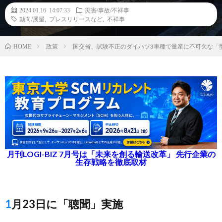
2024.01.16 14:07:33
災害/事故/不祥事
動向/展望
,
プレスリリースなど
,
不祥事
政策
国交省、試験不正のダイハツ3車種で量産に不可欠な「
HOME
月刊LOGI-BIZ 7月号は「未来を創る輸送改革」 先行企業の
生存戦略を徹底取材
1月23日に「聴聞」実施