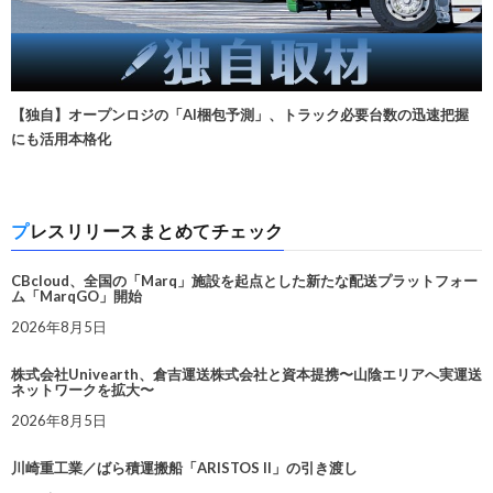
【独自】オープンロジの「AI梱包予測」、トラック必要台数の迅速把握
にも活用本格化
プレスリリースまとめてチェック
CBcloud、全国の「Marq」施設を起点とした新たな配送プラットフォー
ム「MarqGO」開始
2026年8月5日
株式会社Univearth、倉吉運送株式会社と資本提携〜山陰エリアへ実運送
ネットワークを拡大〜
2026年8月5日
川崎重工業／ばら積運搬船「ARISTOS II」の引き渡し