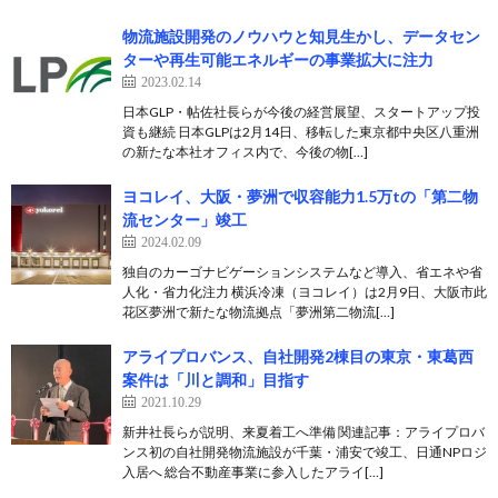
物流施設開発のノウハウと知見生かし、データセン
ターや再生可能エネルギーの事業拡大に注力
2023.02.14
日本GLP・帖佐社長らが今後の経営展望、スタートアップ投
資も継続 日本GLPは2月14日、移転した東京都中央区八重洲
の新たな本社オフィス内で、今後の物[…]
ヨコレイ、大阪・夢洲で収容能力1.5万tの「第二物
流センター」竣工
2024.02.09
独自のカーゴナビゲーションシステムなど導入、省エネや省
人化・省力化注力 横浜冷凍（ヨコレイ）は2月9日、大阪市此
花区夢洲で新たな物流拠点「夢洲第二物流[…]
アライプロバンス、自社開発2棟目の東京・東葛西
案件は「川と調和」目指す
2021.10.29
新井社長らが説明、来夏着工へ準備 関連記事：アライプロバ
ンス初の自社開発物流施設が千葉・浦安で竣工、日通NPロジ
入居へ 総合不動産事業に参入したアライ[…]