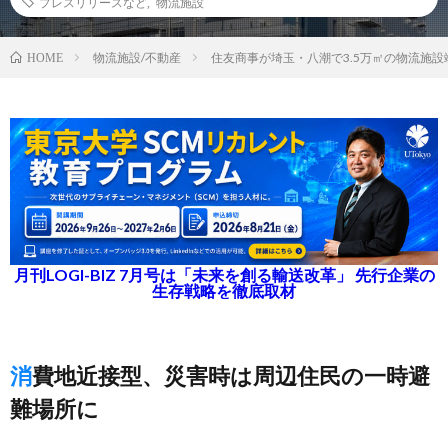
プレスリリースなど
,
物流施設
物流施設/不動産
住友商事が埼玉・八潮で3.5万㎡の物流施設
HOME
月刊LOGI-BIZ 7月号は「未来を創る輸送改革」 先行企業の
生存戦略を徹底取材
消費地近接型、災害時は周辺住民の一時避
難場所に