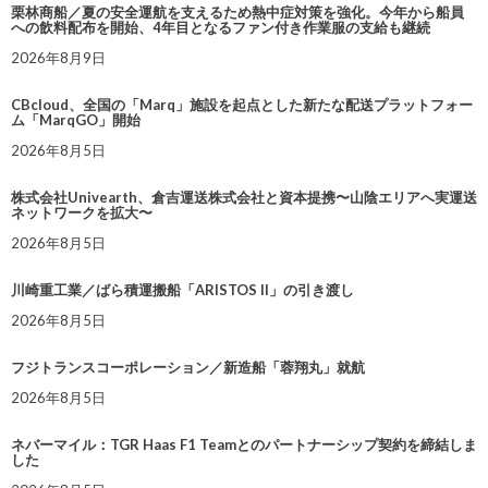
栗林商船／夏の安全運航を支えるため熱中症対策を強化。今年から船員
への飲料配布を開始、4年目となるファン付き作業服の支給も継続
2026年8月9日
CBcloud、全国の「Marq」施設を起点とした新たな配送プラットフォー
ム「MarqGO」開始
2026年8月5日
株式会社Univearth、倉吉運送株式会社と資本提携〜山陰エリアへ実運送
ネットワークを拡大〜
2026年8月5日
川崎重工業／ばら積運搬船「ARISTOS II」の引き渡し
2026年8月5日
フジトランスコーポレーション／新造船「蓉翔丸」就航
2026年8月5日
ネバーマイル：TGR Haas F1 Teamとのパートナーシップ契約を締結しま
した