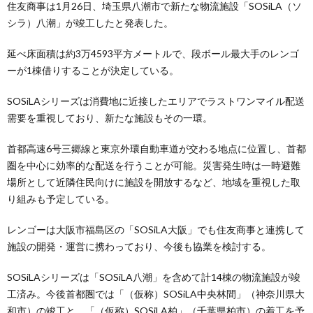
住友商事は1月26日、埼玉県八潮市で新たな物流施設「SOSiLA（ソ
シラ）八潮」が竣工したと発表した。
延べ床面積は約3万4593平方メートルで、段ボール最大手のレンゴ
ーが1棟借りすることが決定している。
SOSiLAシリーズは消費地に近接したエリアでラストワンマイル配送
需要を重視しており、新たな施設もその一環。
首都高速6号三郷線と東京外環自動車道が交わる地点に位置し、首都
圏を中心に効率的な配送を行うことが可能。災害発生時は一時避難
場所として近隣住民向けに施設を開放するなど、地域を重視した取
り組みも予定している。
レンゴーは大阪市福島区の「SOSiLA大阪」でも住友商事と連携して
施設の開発・運営に携わっており、今後も協業を検討する。
SOSiLAシリーズは「SOSiLA八潮」を含めて計14棟の物流施設が竣
工済み。今後首都圏では「（仮称）SOSiLA中央林間」（神奈川県大
和市）の竣工と、「（仮称）SOSiLA柏」（千葉県柏市）の着工を予