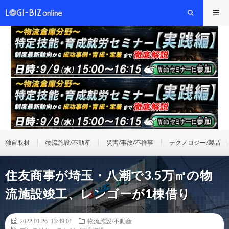
独自取材
物流施設/不動産
災害/事故/不祥事
テクノロジー/製品
住友商事が埼玉・八潮で3.5万㎡の物
流施設竣工、レンゴーが1棟借り
2022.01.26 13:49:01
物流施設/不動産