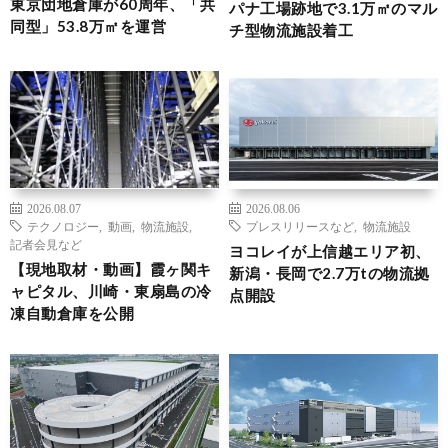
東京団地倉庫が60周年、「共
パナ工場跡地で3.1万㎡のマル
同型」53.8万㎡を運営
チ型物流施設着工
2026.08.07
2026.08.06
テクノロジー
,
動画
,
物流施設
,
プレスリリースなど
,
物流施設
記者会見など
ヨコレイが上信越エリア初、
【現地取材・動画】霞ヶ関キ
新潟・長岡で2.7万tの物流拠
ャピタル、川崎・東扇島の冷
点開設
凍自動倉庫を公開