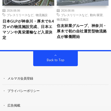
2026.08.06
2026.08.06
プレスリリースなど
,
物流施設
プレスリリースなど
,
動向/展望
,
物流施設
日本GLPが神奈川・厚木で8.4
住友林業グループ、神奈川・
万㎡の物流施設完成、日本エ
厚木で初の自社運営型物流拠
マソンや真栄運輸など入居決
点が稼働開始
定
Back to Top
メルマガ会員登録
プライバシーポリシー
広告掲載