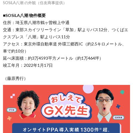
SOSiLA八潮 の外観（住友商事提供）
■SOSiLA八潮 物件概要
住所：埼玉県八潮市鶴ヶ曽根上中通
交通：東部スカイツリーライン「草加」駅よりバス12分、つくばエ
クスプレス「八潮」駅よりバス11分
アクセス：東京外環自動車道 外環三郷西IC（約2.5キロメートル、
車で約10分）
延べ床面積：約3万4593平方メートル（約1万464坪）
竣工年月：2022年1月17日
（藤原秀行）