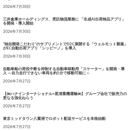
2026年7月30日
三井倉庫ホールディングス、受託物流業務に 「生成AI出荷検品アプリ」
を開発・導入開始
2026年7月30日
“独自開発こだわり”のサプリメントでD2C展開する「ウェルモット製薬」
がEC自動出荷アプリ「シッピーノ」を導入
2026年7月30日
自動車船の荷役中断を抑制する自動車移動用「スケーター」を開発・導
入 ～自力走行できない車両を約5分で移動可能に～
2026年7月27日
【㈱ハナインターナショナル×星清重機運輸㈱】グループ会社で販売力の
更なる強化ねらう
2026年7月27日
東京ミッドタウン八重洲でロボット配送サービスを本格始動
2026年7月27日