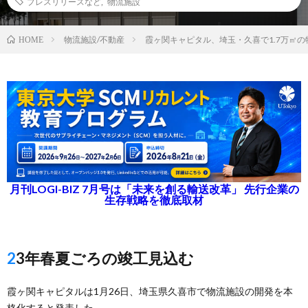
プレスリリースなど
,
物流施設
物流施設/不動産
霞ヶ関キャピタル、埼玉・久喜で1.7万㎡
HOME
月刊LOGI-BIZ 7月号は「未来を創る輸送改革」 先行企業の
生存戦略を徹底取材
23年春夏ごろの竣工見込む
霞ヶ関キャピタルは1月26日、埼玉県久喜市で物流施設の開発を本
格化すると発表した。