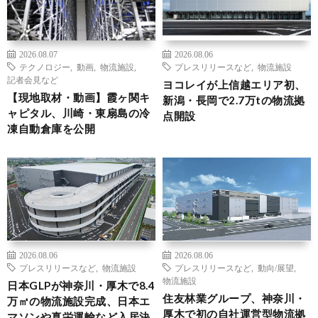
2026.08.07
2026.08.06
テクノロジー
,
動画
,
物流施設
,
プレスリリースなど
,
物流施設
記者会見など
ヨコレイが上信越エリア初、
【現地取材・動画】霞ヶ関キ
新潟・長岡で2.7万tの物流拠
ャピタル、川崎・東扇島の冷
点開設
凍自動倉庫を公開
2026.08.06
2026.08.06
プレスリリースなど
,
物流施設
プレスリリースなど
,
動向/展望
,
物流施設
日本GLPが神奈川・厚木で8.4
住友林業グループ、神奈川・
万㎡の物流施設完成、日本エ
厚木で初の自社運営型物流拠
マソンや真栄運輸など入居決