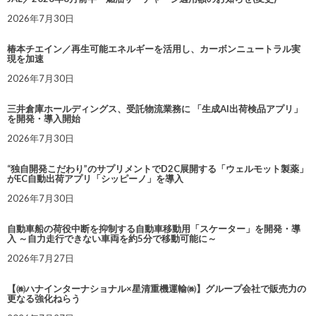
2026年7月30日
椿本チエイン／再生可能エネルギーを活用し、カーボンニュートラル実
現を加速
2026年7月30日
三井倉庫ホールディングス、受託物流業務に 「生成AI出荷検品アプリ」
を開発・導入開始
2026年7月30日
“独自開発こだわり”のサプリメントでD2C展開する「ウェルモット製薬」
がEC自動出荷アプリ「シッピーノ」を導入
2026年7月30日
自動車船の荷役中断を抑制する自動車移動用「スケーター」を開発・導
入 ～自力走行できない車両を約5分で移動可能に～
2026年7月27日
【㈱ハナインターナショナル×星清重機運輸㈱】グループ会社で販売力の
更なる強化ねらう