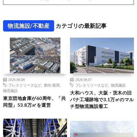
物流施設/不動産
カテゴリの最新記事
2026.08.08
2026.08.07
プレスリリースなど
,
動向/展望
,
プレスリリースなど
,
物流施設
物流施設
大和ハウス、大阪・茨木の旧
東京団地倉庫が60周年、「共
パナ工場跡地で3.1万㎡のマル
同型」53.8万㎡を運営
チ型物流施設着工