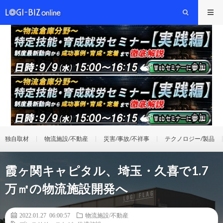
独自取材
物流施設/不動産
災害/事故/不祥事
テクノロジー/製品
霞ヶ関キャピタル、埼玉・久喜で1.7
万㎡の物流施設開発へ
2022.01.27 06:00:57
物流施設/不動産