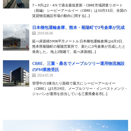
7～9月は2・4％で過去最低更新・CBRE市場調査リポート
（前編） シービーアールイー（CBRE）は10月31日、全国の
賃貸物流施設市場の動向に関する[…]
日本梱包運輸倉庫、熊本・菊陽町で3号倉庫が完成
2019.06.06
延べ床面積5908平方メートル 日本梱包運輸倉庫は6月3日、
熊本県菊陽町の菊陽営業所で、新たに3号倉庫が完成したと
発表した。 地上2階建て、延べ床面積[…]
CBRE、三重・桑名でメープルツリー運用物流施設
のPM業務受託
2024.05.29
管理中の1棟当たり面積で最大に シービーアールイー
（CBRE）は5月29日、メープルツリー・インベストメンツ・
ジャパンが運用を担当している三重県桑名市[…]