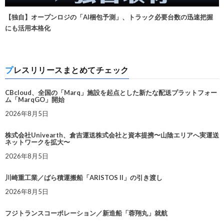
【独自】オープンロジの「AI梱包予測」、トラック必要台数の迅速把握
にも活用本格化
プレスリリースまとめてチェック
CBcloud、全国の「Marq」施設を起点とした新たな配送プラットフォー
ム「MarqGO」開始
2026年8月5日
株式会社Univearth、倉吉運送株式会社と資本提携〜山陰エリアへ実運送
ネットワークを拡大〜
2026年8月5日
川崎重工業／ばら積運搬船「ARISTOS II」の引き渡し
2026年8月5日
フジトランスコーポレーション／新造船「蓉翔丸」就航