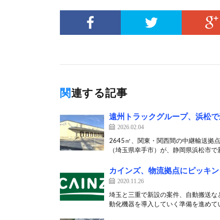
関連する記事
遠州トラックグループ、浜松で
2026.02.04
2645㎡、関東・関西間の中継輸送拠
（埼玉県幸手市）が、静岡県浜松市で新
カインズ、物流拠点にピッキン
2020.11.26
埼玉と三重で新設の案件、自動搬送な
動化機器を導入していく準備を進めてい