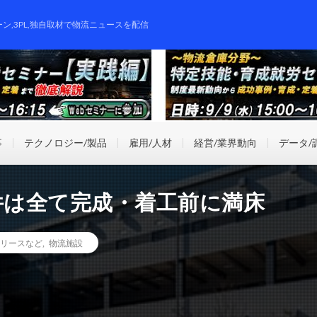
ーン,3PL,独自取材で物流ニュースを配信
事
テクノロジー/製品
雇用/人材
経営/業界動向
データ/
件は全て完成・着工前に満床
リースなど
,
物流施設