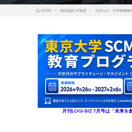
物流施設/不動産
日本GLP、今年稼働
HOME
月刊LOGI-BIZ 7月号は「未