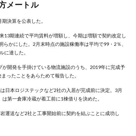
平方メートル
年2月期決算を公表した。
以来13期連続で平均賃料が増額し、今期は増額で契約改定し
明らかにした。2月末時点の施設稼働率は平均で99・2％、
トルに達した。
プが開発を手掛けている物流施設のうち、2019年に完成予
決まったことをあらためて報告した。
」は日本ロジステックなど2社の入居が完成前に決定。3月
」は第一倉庫冷蔵が着工前に1棟借りを決めた。
水岩運送など2社と工事開始前に契約を結ぶことに成功し