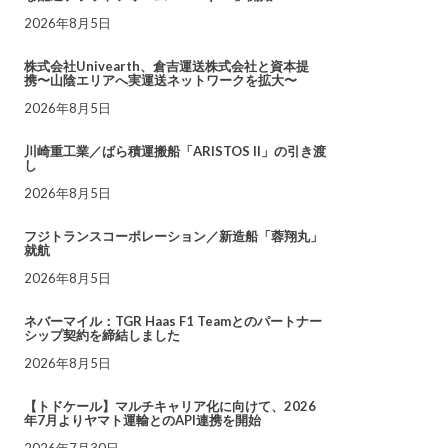
2026年8月5日
株式会社Univearth、倉吉運送株式会社と資本提
携〜山陰エリアへ実運送ネットワークを拡大〜
2026年8月5日
川崎重工業／ばら積運搬船「ARISTOS II」の引き渡
し
2026年8月5日
フジトランスコーポレーション／新造船「蓉翔丸」
就航
2026年8月5日
ネバーマイル：TGR Haas F1 Teamとのパートナー
シップ契約を締結しました
2026年8月5日
【トドケール】マルチキャリア化に向けて、2026
年7月よりヤマト運輸とのAPI連携を開始
2026年7月30日