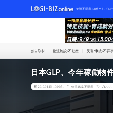
物流不動産,ロボット,ドロ
独自取材
物流施設/不動産
災害/事故/不祥
日本GLP、今年稼働物
2019.04.15 19:00:51
物流施設/不動産
プレスリ