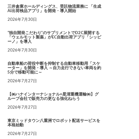
三井倉庫ホールディングス、受託物流業務に 「生成
AI出荷検品アプリ」を開発・導入開始
2026年7月30日
“独自開発こだわり”のサプリメントでD2C展開する
「ウェルモット製薬」がEC自動出荷アプリ「シッピ
ーノ」を導入
2026年7月30日
自動車船の荷役中断を抑制する自動車移動用「スケ
ーター」を開発・導入 ～自力走行できない車両を約
5分で移動可能に～
2026年7月27日
【㈱ハナインターナショナル×星清重機運輸㈱】グ
ループ会社で販売力の更なる強化ねらう
2026年7月27日
東京ミッドタウン八重洲でロボット配送サービスを
本格始動
2026年7月27日