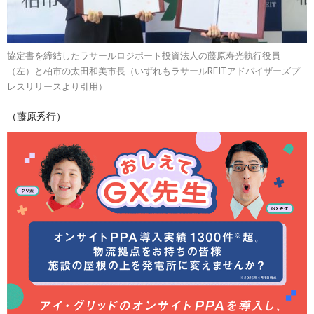
協定書を締結したラサールロジポート投資法人の藤原寿光執行役員
（左）と柏市の太田和美市長（いずれもラサールREITアドバイザーズプ
レスリリースより引用）
（藤原秀行）