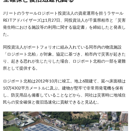
Jリートのラサールロジポート投資法人の資産運用を担うラサール
REITアドバイザーズは1月27日、同投資法人が千葉県柏市と「災害
発生時における施設等の利用に関する協定書」を締結したと発表し
た。
同投資法人がポートフォリオに組み入れている同市内の物流施設
「ロジポート北柏」が対象。協定に基づき、柏市内で災害が起きた
り、起きる恐れが生じたりした場合、ロジポート北柏の一部を避難
所として提供する。
ロジポート北柏は2012年10月に竣工。地上6階建て、延べ床面積は
10万4302平方メートルに及ぶ。建物が堅牢で非常用発電機を保有
し、防災用品も備蓄していることなどから、同社は災害時に地域住
民らの安全確保と復旧迅速化に貢献できると見込む。