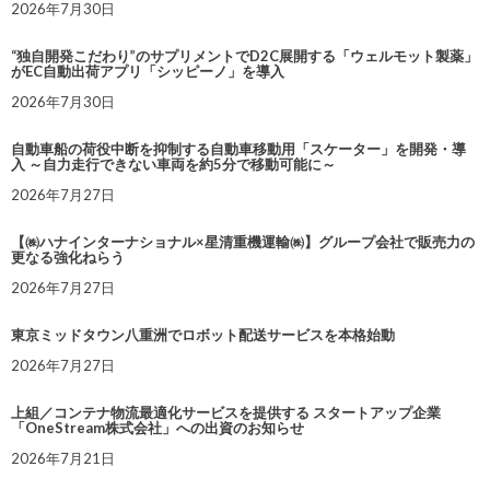
2026年7月30日
“独自開発こだわり”のサプリメントでD2C展開する「ウェルモット製薬」
がEC自動出荷アプリ「シッピーノ」を導入
2026年7月30日
自動車船の荷役中断を抑制する自動車移動用「スケーター」を開発・導
入 ～自力走行できない車両を約5分で移動可能に～
2026年7月27日
【㈱ハナインターナショナル×星清重機運輸㈱】グループ会社で販売力の
更なる強化ねらう
2026年7月27日
東京ミッドタウン八重洲でロボット配送サービスを本格始動
2026年7月27日
上組／コンテナ物流最適化サービスを提供する スタートアップ企業
「OneStream株式会社」への出資のお知らせ
2026年7月21日