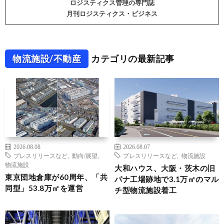
ロジスティクス管理の専門誌
月刊ロジスティクス・ビジネス
物流施設/不動産
カテゴリの最新記事
2026.08.08
2026.08.07
プレスリリースなど
,
動向/展望
,
プレスリリースなど
,
物流施設
物流施設
大和ハウス、大阪・茨木の旧
東京団地倉庫が60周年、「共
パナ工場跡地で3.1万㎡のマル
同型」53.8万㎡を運営
チ型物流施設着工