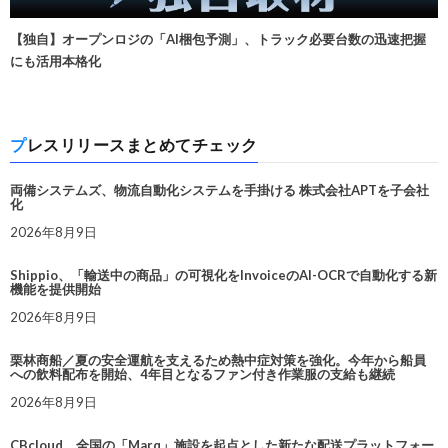
【独自】オープンロジの「AI梱包予測」、トラック必要台数の迅速把握
にも活用本格化
プレスリリースまとめてチェック
両備システムズ、物流自動化システムを手掛ける 株式会社APTを子会社
化
2026年8月9日
Shippio、「輸送中の商品」の可視化をInvoiceのAI-OCRで自動化する新
機能を提供開始
2026年8月9日
栗林商船／夏の安全運航を支えるため熱中症対策を強化。今年から船員
への飲料配布を開始、4年目となるファン付き作業服の支給も継続
2026年8月9日
CBcloud、全国の「Marq」施設を起点とした新たな配送プラットフォー