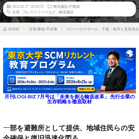
2022.01.27 20:43:53
物流施設/不動産
災害
,
プレスリリースなど
,
物流施設
災害/事故/不祥事
Jリートのラサール、千葉・柏市と災害発
HOME
月刊LOGI-BIZ 7月号は「未来を創る輸送改革」 先行企業の
生存戦略を徹底取材
一部を避難所として提供、地域住民らの安
全確保と復旧迅速化図る