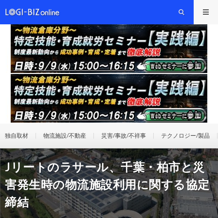
独自取材
物流施設/不動産
災害/事故/不祥事
テクノロジー/製品
Jリートのラサール、千葉・柏市と災
害発生時の物流施設利用に関する協定
締結