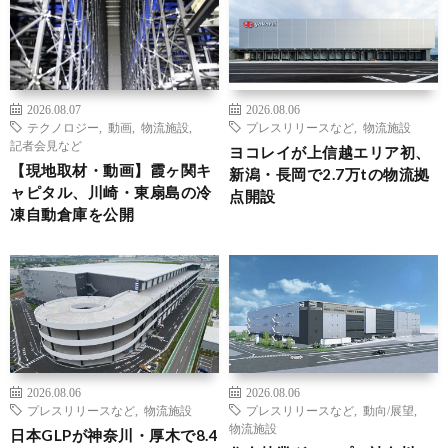
2026.08.07
2026.08.06
テクノロジー
,
動画
,
物流施設
,
プレスリリースなど
,
物流施設
記者会見など
ヨコレイが上信越エリア初、
【現地取材・動画】霞ヶ関キ
新潟・長岡で2.7万tの物流拠
ャピタル、川崎・東扇島の冷
点開設
凍自動倉庫を公開
2026.08.06
2026.08.06
プレスリリースなど
,
物流施設
プレスリリースなど
,
動向/展望
,
物流施設
日本GLPが神奈川・厚木で8.4