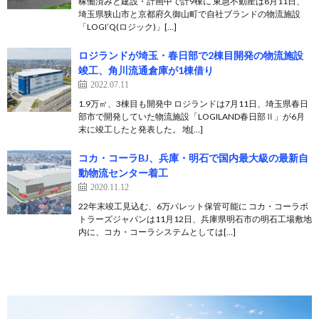
稼働済みと建設・計画中で計9棟に 東急不動産は8月11日、
埼玉県狭山市と京都府久御山町で自社ブランドの物流施設
「LOGI’Q(ロジック)」[…]
ロジランドが埼玉・春日部で2棟目開発の物流施設
竣工、角川流通倉庫が1棟借り
2022.07.11
1.9万㎡、3棟目も開発中 ロジランドは7月11日、埼玉県春日
部市で開発していた物流施設「LOGILAND春日部Ⅱ」が6月
末に竣工したと発表した。 地[…]
コカ・コーラBJ、兵庫・明石で国内最大級の最新自
動物流センター着工
2020.11.12
22年末竣工見込む、6万パレット保管可能に コカ・コーラボ
トラーズジャパンは11月12日、兵庫県明石市の明石工場敷地
内に、コカ・コーラシステムとしては[…]