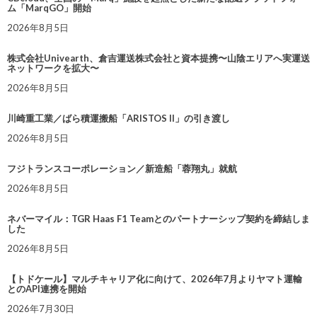
ム「MarqGO」開始
2026年8月5日
株式会社Univearth、倉吉運送株式会社と資本提携〜山陰エリアへ実運送
ネットワークを拡大〜
2026年8月5日
川崎重工業／ばら積運搬船「ARISTOS II」の引き渡し
2026年8月5日
フジトランスコーポレーション／新造船「蓉翔丸」就航
2026年8月5日
ネバーマイル：TGR Haas F1 Teamとのパートナーシップ契約を締結しま
した
2026年8月5日
【トドケール】マルチキャリア化に向けて、2026年7月よりヤマト運輸
とのAPI連携を開始
2026年7月30日