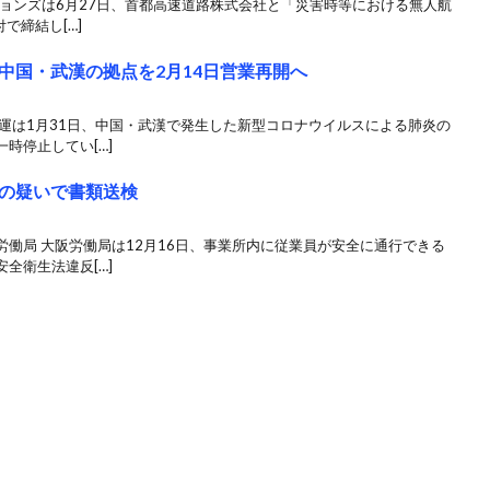
ションズは6月27日、首都高速道路株式会社と「災害時等における無人航
で締結し[…]
中国・武漢の拠点を2月14日営業再開へ
運は1月31日、中国・武漢で発生した新型コロナウイルスによる肺炎の
時停止してい[…]
の疑いで書類送検
働局 大阪労働局は12月16日、事業所内に従業員が安全に通行できる
全衛生法違反[…]