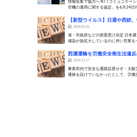
情報収集で協力へ NTTコミュニケー
空機の運用に関する協定」を6月24日付
【新型ウイルス】日通や西鉄、
2020.02.01
省・市政府などの措置受け決定 日本通
感染が急拡大しているのに伴い営業を一
西濃運輸を労働安全衛生法違反
2019.12.17
事業所内で安全な通路設置せず・大阪労
通路を設けていなかったとして、労働安