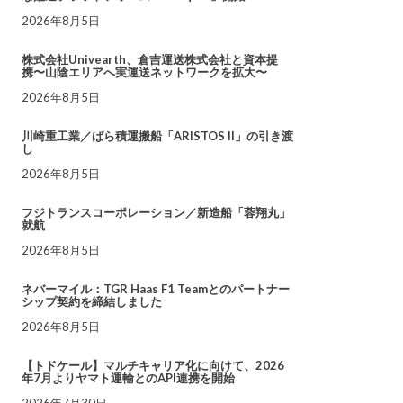
2026年8月5日
株式会社Univearth、倉吉運送株式会社と資本提
携〜山陰エリアへ実運送ネットワークを拡大〜
2026年8月5日
川崎重工業／ばら積運搬船「ARISTOS II」の引き渡
し
2026年8月5日
フジトランスコーポレーション／新造船「蓉翔丸」
就航
2026年8月5日
ネバーマイル：TGR Haas F1 Teamとのパートナー
シップ契約を締結しました
2026年8月5日
【トドケール】マルチキャリア化に向けて、2026
年7月よりヤマト運輸とのAPI連携を開始
2026年7月30日