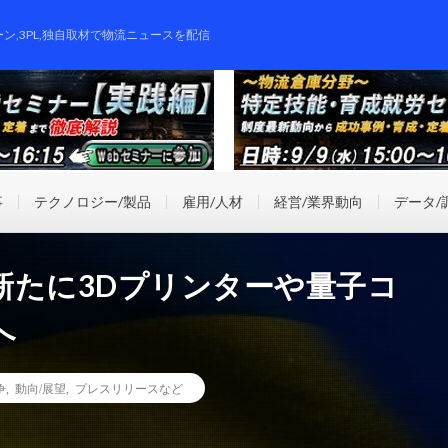
ーン,3PL,独自取材で物流ニュースを配信
事
テクノロジー/製品
雇用/人材
経営/業界動向
データ/
新たに3Dプリンターや量子コ
へ
争
,
動向/展望
,
プレスリリースなど