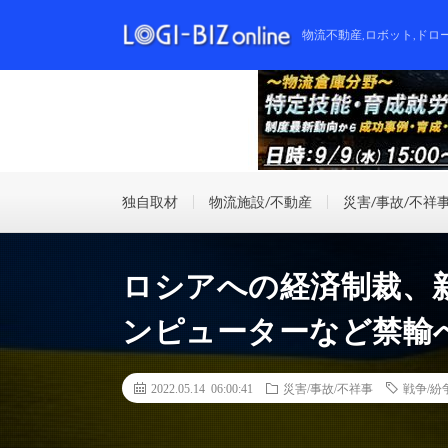
物流不動産,ロボット,ドロ
独自取材
物流施設/不動産
災害/事故/不祥
ロシアへの経済制裁、
ンピューターなど禁輸
2022.05.14 06:00:41
災害/事故/不祥事
戦争/紛