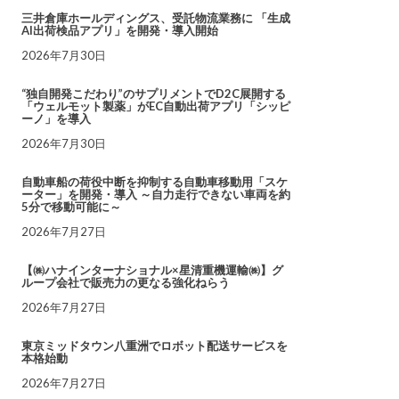
三井倉庫ホールディングス、受託物流業務に 「生成
AI出荷検品アプリ」を開発・導入開始
2026年7月30日
“独自開発こだわり”のサプリメントでD2C展開する
「ウェルモット製薬」がEC自動出荷アプリ「シッピ
ーノ」を導入
2026年7月30日
自動車船の荷役中断を抑制する自動車移動用「スケ
ーター」を開発・導入 ～自力走行できない車両を約
5分で移動可能に～
2026年7月27日
【㈱ハナインターナショナル×星清重機運輸㈱】グ
ループ会社で販売力の更なる強化ねらう
2026年7月27日
東京ミッドタウン八重洲でロボット配送サービスを
本格始動
2026年7月27日