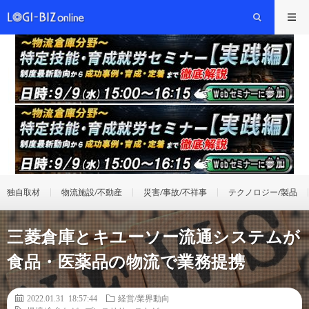
独自取材
物流施設/不動産
災害/事故/不祥事
テクノロジー/製品
三菱倉庫とキユーソー流通システムが
食品・医薬品の物流で業務提携
2022.01.31 18:57:44
経営/業界動向