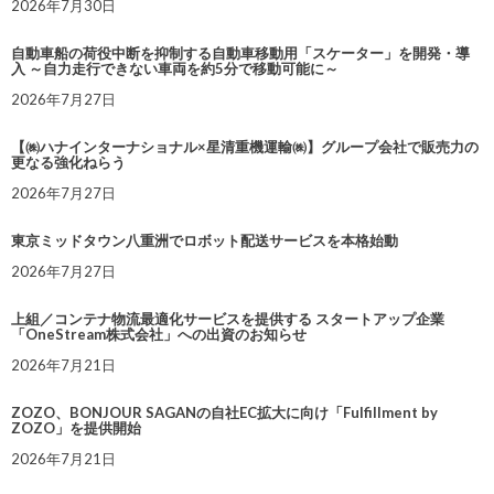
2026年7月30日
自動車船の荷役中断を抑制する自動車移動用「スケーター」を開発・導
入 ～自力走行できない車両を約5分で移動可能に～
2026年7月27日
【㈱ハナインターナショナル×星清重機運輸㈱】グループ会社で販売力の
更なる強化ねらう
2026年7月27日
東京ミッドタウン八重洲でロボット配送サービスを本格始動
2026年7月27日
上組／コンテナ物流最適化サービスを提供する スタートアップ企業
「OneStream株式会社」への出資のお知らせ
2026年7月21日
ZOZO、BONJOUR SAGANの自社EC拡大に向け「Fulfillment by
ZOZO」を提供開始
2026年7月21日