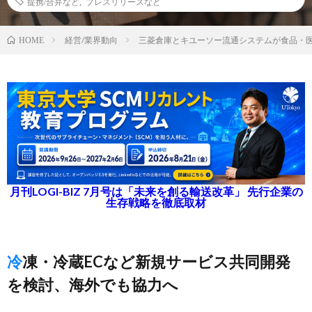
提携/合弁など
,
プレスリリースなど
経営/業界動向
三菱倉庫とキユーソー流通システムが食品・
HOME
月刊LOGI-BIZ 7月号は「未来を創る輸送改革」 先行企業の
生存戦略を徹底取材
冷凍・冷蔵ECなど新規サービス共同開発
を検討、海外でも協力へ