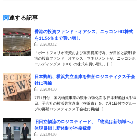
関連する記事
香港の投資ファンド・オアシス、ニッコンHD株式
を11.56％まで買い増し
2026.03.12
「ポートフォリオ投資および重要提案行為」が目的と説明 香
港の投資ファンド、オアシス・マネジメントが、ニッコンホ
ールディングス（HD）の株式を買い増し、[…]
日本郵船、横浜共立倉庫を郵船ロジスティクス子会
社に再編
2020.04.30
7月1日付、国内物流事業の競争力強化図る 日本郵船は4月30
日、子会社の横浜共立倉庫（横浜市）を、7月1日付でグルー
プの郵船ロジスティクス子会社に再編[…]
旧日立物流のロジスティード、「物流は新領域へ」
体現目指し新体制が本格稼働
2023.04.03