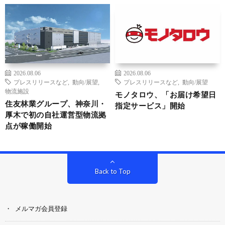
2026.08.06
2026.08.06
プレスリリースなど
,
動向/展望
,
プレスリリースなど
,
動向/展望
物流施設
モノタロウ、「お届け希望日
住友林業グループ、神奈川・
指定サービス」開始
厚木で初の自社運営型物流拠
点が稼働開始
Back to Top
メルマガ会員登録