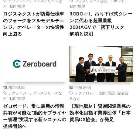
テクノロジー
,
プレスリリースな
プレスリリースなど
,
ロボット
,
ど
,
動向/展望
動向/展望
ロジスネクストが防爆仕様車
ROBO-HI、吊り下げ式クレー
のフォークをフルモデルチェ
ンに代わる超重量級
ンジ、オペレーターの快適性
200tAGVで「落下リスク」
向上図る
解消と説明
2026.08.06
2026.08.06
テクノロジー
,
プレスリリースな
テクノロジー
,
動向/展望
,
記者会
ど
,
動向/展望
見など
ゼロボード、常に最新の情報
【現地取材】貿易関連業務の
共有が可能な“動的サプライヤ
効率化目指す業界団体「日本
ー管理”実現する新システムの
貿易DX協会」が発足
提供開始へ