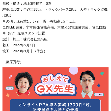
規模・構造：地上3階建て、S造
駐車場台数：普通車83台、トラックバース28台、大型トラック待機
場8台
その他：床荷重1.5ｔ/㎡ 梁下有効高5.5ｍ以上
全館LED完備、非常用発電機完備、太陽光発電設備実装、電気自動
車（EV）充電スタンド設置
設計・施工：株式会社錢高組
着工：2022年2月1日
竣工：2023年1月末（予定）
（藤原秀行）