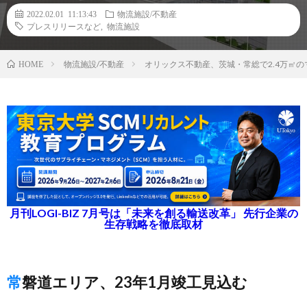
2022.02.01 11:13:43
物流施設/不動産
プレスリリースなど
,
物流施設
物流施設/不動産
オリックス不動産、茨城・常総で2.4万㎡
HOME
月刊LOGI-BIZ 7月号は「未来を創る輸送改革」 先行企業の
生存戦略を徹底取材
常磐道エリア、23年1月竣工見込む