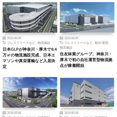
2026.08.06
2026.08.06
プレスリリースなど
,
物流施設
プレスリリースなど
,
動向/展望
,
物流施設
日本GLPが神奈川・厚木で8.4
住友林業グループ、神奈川・
万㎡の物流施設完成、日本エ
厚木で初の自社運営型物流拠
マソンや真栄運輸など入居決
点が稼働開始
定
2026.08.06
2026.08.06