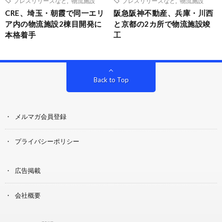
プレスリリースなど
,
物流施設
プレスリリースなど
,
物流施設
CRE、埼玉・朝霞で同一エリ
阪急阪神不動産、兵庫・川西
ア内の物流施設2棟目開発に
と京都の2カ所で物流施設竣
本格着手
工
Back to Top
メルマガ会員登録
プライバシーポリシー
広告掲載
会社概要