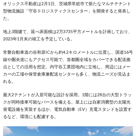
オリックス不動産は2月1日、茨城県常総市で新たなマルチテナント
型物流施設「守谷Ⅱロジスティクスセンター」を開発すると発表し
た。
地上3階建て、延べ床面積は2万3735平方メートルを計画しており、
2023年1月末の竣工を予定している。
常磐自動車道の谷和原ICから約4.2キロメートルに位置し、国道16号
線や圏央道にもアクセス可能で、首都圏全域をカバーできる配送拠
点としての活用を想定。内守谷工業団地内に立地し、周辺にはメー
カーの工場や保管倉庫兼配送センターも多く、物流ニーズが見込ま
れる。
最大2テナントが入居可能な設計を採用。1階には28台の大型トラッ
クが同時接車可能なバースを備える。屋上には自家消費型の太陽光
発電設備を実装するほか、電気自動車（EV）充電スタンドを設置す
るなど、環境にも配慮する。