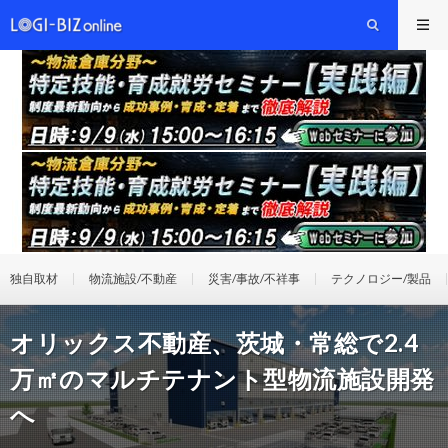
独自取材
物流施設/不動産
災害/事故/不祥事
テクノロジー/製品
オリックス不動産、茨城・常総で2.4
万㎡のマルチテナント型物流施設開発
へ