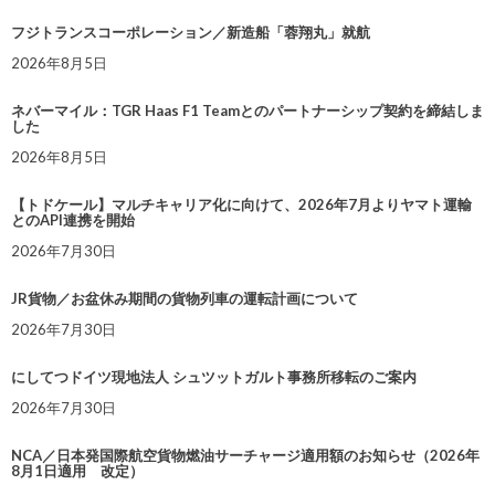
フジトランスコーポレーション／新造船「蓉翔丸」就航
2026年8月5日
ネバーマイル：TGR Haas F1 Teamとのパートナーシップ契約を締結しま
した
2026年8月5日
【トドケール】マルチキャリア化に向けて、2026年7月よりヤマト運輸
とのAPI連携を開始
2026年7月30日
JR貨物／お盆休み期間の貨物列車の運転計画について
2026年7月30日
にしてつドイツ現地法人 シュツットガルト事務所移転のご案内
2026年7月30日
NCA／日本発国際航空貨物燃油サーチャージ適用額のお知らせ（2026年
8月1日適用 改定）