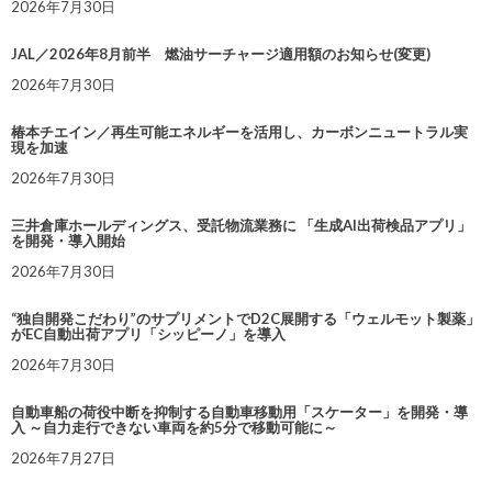
2026年7月30日
JAL／2026年8月前半 燃油サーチャージ適用額のお知らせ(変更)
2026年7月30日
椿本チエイン／再生可能エネルギーを活用し、カーボンニュートラル実
現を加速
2026年7月30日
三井倉庫ホールディングス、受託物流業務に 「生成AI出荷検品アプリ」
を開発・導入開始
2026年7月30日
“独自開発こだわり”のサプリメントでD2C展開する「ウェルモット製薬」
がEC自動出荷アプリ「シッピーノ」を導入
2026年7月30日
自動車船の荷役中断を抑制する自動車移動用「スケーター」を開発・導
入 ～自力走行できない車両を約5分で移動可能に～
2026年7月27日