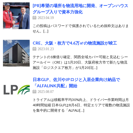
[PR]希望の場所を物流用地に開発、オープンハウス
グループ入りで資本力強化
2023.04.19
この投稿はパスワードで保護されているため抜粋文はありま
せん。[…]
CRE、大阪・枚方で4.6万㎡の物流施設が竣工
2023.01.23
テナントの1棟借り確定、関西全域カバー可能と見込む シー
アールイー（CRE）は1月20日、大阪府枚方市で新たな物流
施設「ロジスクエア枚方」が1月20日[…]
日本GLP、佐川やJPロジと入居企業向け納品で
「ALFALINK共配」開始
2025.08.07
トライアルは積載率平均30%向上、ドライバー作業時間は月
40時間短縮 日本GLPは8月6日、特定エリアで複数の物流施設
を集中的に開発する「ALFALI[…]