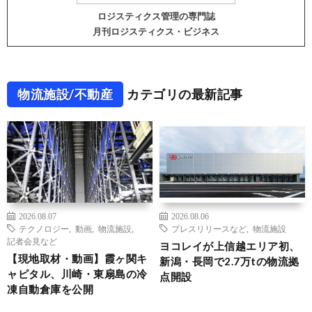
ロジスティクス管理の専門誌
月刊ロジスティクス・ビジネス
物流施設/不動産
カテゴリの最新記事
2026.08.07
2026.08.06
テクノロジー
,
動画
,
物流施設
,
プレスリリースなど
,
物流施設
記者会見など
ヨコレイが上信越エリア初、
【現地取材・動画】霞ヶ関キ
新潟・長岡で2.7万tの物流拠
ャピタル、川崎・東扇島の冷
点開設
凍自動倉庫を公開