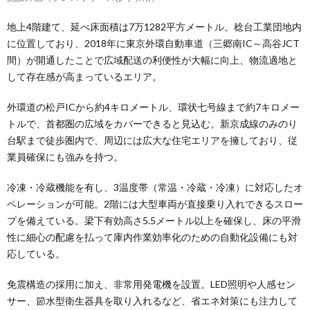
地上4階建て、延べ床面積は7万1282平方メートル。稔台工業団地内
に位置しており、2018年に東京外環自動車道（三郷南IC～高谷JCT
間）が開通したことで広域配送の利便性が大幅に向上、物流適地と
して存在感が高まっているエリア。
外環道の松戸ICから約4キロメートル、環状七号線まで約7キロメー
トルで、首都圏の広域をカバーできると見込む。新京成線のみのり
台駅まで徒歩圏内で、周辺には広大な住宅エリアを擁しており、従
業員確保にも強みを持つ。
冷凍・冷蔵機能を有し、3温度帯（常温・冷蔵・冷凍）に対応したオ
ペレーションが可能。2階には大型車両が直接乗り入れできるスロー
プを備えている。梁下有効高さ5.5メートル以上を確保し、床の平滑
性に細心の配慮を払って庫内作業効率化のための自動化設備にも対
応している。
免震構造の採用に加え、非常用発電機を設置。LED照明や人感セン
サー、節水型衛生器具を取り入れるなど、省エネ対策にも注力して