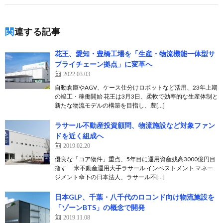
関連する記事
花王、愛知・豊橋工場を「生産・物流機能一体型サ
プライチェーン拠点」に変革へ
2022.03.03
自動倉庫やAGV、ケース仕分けロボットなど活用、23年上期
の竣工・稼働開始 花王は3月3日、柔軟で効率的な生産体制と
新たな物流モデルの構築を目指し、豊[…]
ラサール不動産投資顧問、物流施設など対象ファン
ドを近く組成へ
2019.02.20
優良な「コア物件」重点、5年目に運用資産残高3000億円目
指す 米不動産運用大手ラサール インベストメント マネー
ジメント傘下の日本法人、ラサール不[…]
日本GLP、千葉・八千代のロコンド向け物流施設を
「ゾーンBTS」の概念で開発
2019.11.08