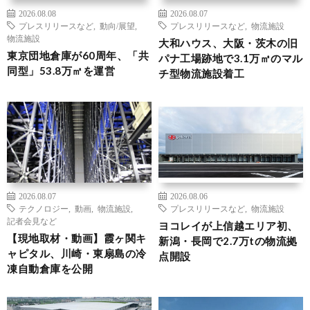
2026.08.08
2026.08.07
プレスリリースなど
,
動向/展望
,
プレスリリースなど
,
物流施設
物流施設
大和ハウス、大阪・茨木の旧
東京団地倉庫が60周年、「共
パナ工場跡地で3.1万㎡のマル
同型」53.8万㎡を運営
チ型物流施設着工
2026.08.07
2026.08.06
テクノロジー
,
動画
,
物流施設
,
プレスリリースなど
,
物流施設
記者会見など
ヨコレイが上信越エリア初、
【現地取材・動画】霞ヶ関キ
新潟・長岡で2.7万tの物流拠
ャピタル、川崎・東扇島の冷
点開設
凍自動倉庫を公開