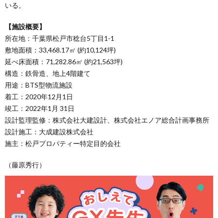
いる。
【施設概要】
所在地：千葉県松戸市稔台5丁目1-1
敷地面積：33,468.17㎡ (約10,124坪)
延べ床面積：71,282.86㎡ (約21,563坪)
構造：鉄骨造、地上4階建て
用途：BTS型物流施設
着工：2020年12月1日
竣工：2022年1月 31日
設計監理監修：株式会社大建設計、株式会社エノア総合計画事務所
設計施工：大成建設株式会社
施主：松戸プロパティー特定目的会社
（藤原秀行）