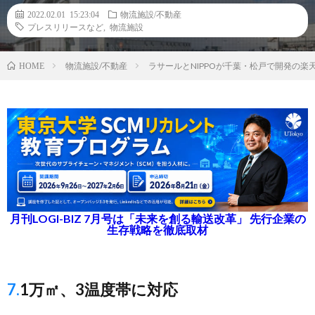
2022.02.01 15:23:04
物流施設/不動産
プレスリリースなど
,
物流施設
物流施設/不動産
ラサールとNIPPOが千葉・松戸で開発の
HOME
月刊LOGI-BIZ 7月号は「未来を創る輸送改革」 先行企業の
生存戦略を徹底取材
7.1万㎡、3温度帯に対応