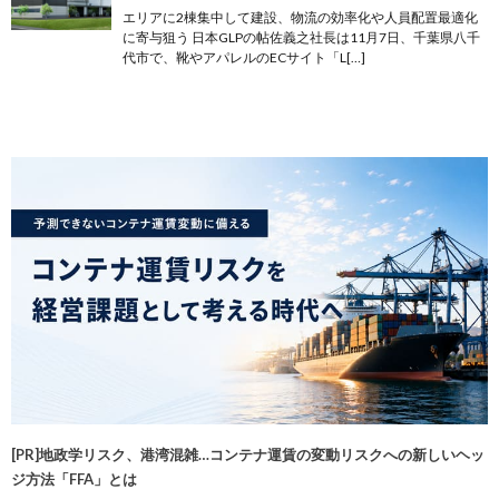
エリアに2棟集中して建設、物流の効率化や人員配置最適化
に寄与狙う 日本GLPの帖佐義之社長は11月7日、千葉県八千
代市で、靴やアパレルのECサイト「L[…]
[PR]地政学リスク、港湾混雑…コンテナ運賃の変動リスクへの新しいヘッ
ジ方法「FFA」とは