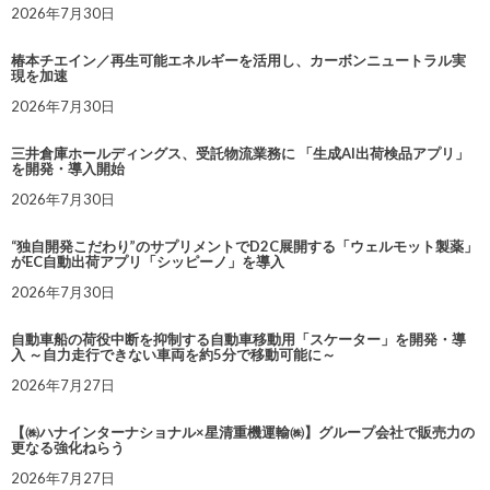
2026年7月30日
椿本チエイン／再生可能エネルギーを活用し、カーボンニュートラル実
現を加速
2026年7月30日
三井倉庫ホールディングス、受託物流業務に 「生成AI出荷検品アプリ」
を開発・導入開始
2026年7月30日
“独自開発こだわり”のサプリメントでD2C展開する「ウェルモット製薬」
がEC自動出荷アプリ「シッピーノ」を導入
2026年7月30日
自動車船の荷役中断を抑制する自動車移動用「スケーター」を開発・導
入 ～自力走行できない車両を約5分で移動可能に～
2026年7月27日
【㈱ハナインターナショナル×星清重機運輸㈱】グループ会社で販売力の
更なる強化ねらう
2026年7月27日