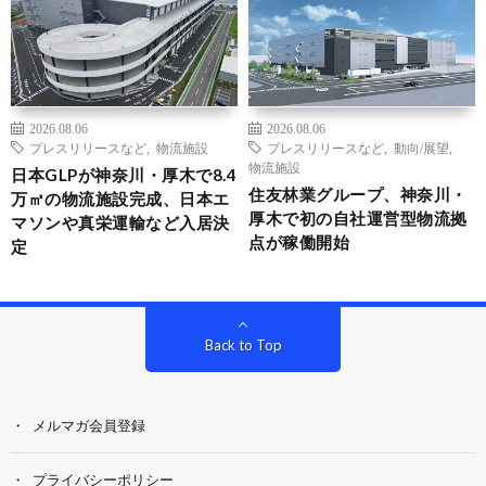
2026.08.06
2026.08.06
プレスリリースなど
,
物流施設
プレスリリースなど
,
動向/展望
,
物流施設
日本GLPが神奈川・厚木で8.4
住友林業グループ、神奈川・
万㎡の物流施設完成、日本エ
厚木で初の自社運営型物流拠
マソンや真栄運輸など入居決
点が稼働開始
定
Back to Top
メルマガ会員登録
プライバシーポリシー