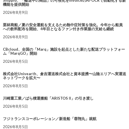
Shippio、「輸送中の商品」の可視化をInvoiceのAI-OCRで自動化する新
機能を提供開始
2026年8月9日
栗林商船／夏の安全運航を支えるため熱中症対策を強化。今年から船員
への飲料配布を開始、4年目となるファン付き作業服の支給も継続
2026年8月9日
CBcloud、全国の「Marq」施設を起点とした新たな配送プラットフォー
ム「MarqGO」開始
2026年8月5日
株式会社Univearth、倉吉運送株式会社と資本提携〜山陰エリアへ実運送
ネットワークを拡大〜
2026年8月5日
川崎重工業／ばら積運搬船「ARISTOS II」の引き渡し
2026年8月5日
フジトランスコーポレーション／新造船「蓉翔丸」就航
2026年8月5日