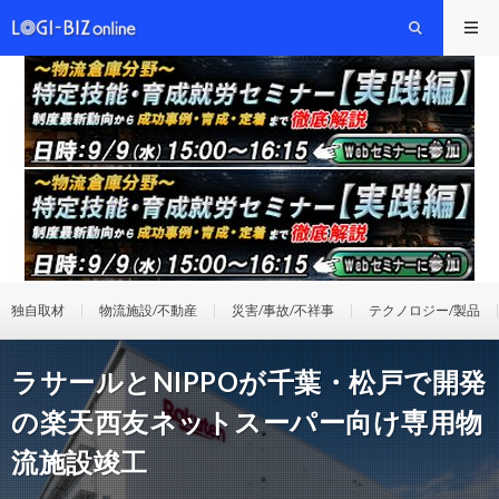
独自取材
物流施設/不動産
災害/事故/不祥事
テクノロジー/製品
ラサールとNIPPOが千葉・松戸で開発
の楽天西友ネットスーパー向け専用物
流施設竣工