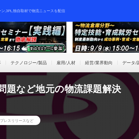
ーン,3PL,独自取材で物流ニュースを配信
事
テクノロジー/製品
雇用/人材
経営/業界動向
データ/
年問題など地元の物流課題解決
プレスリリースなど