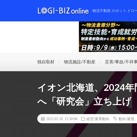
物流不動産,ロボット,ドロ
独自取材
物流施設/不動産
災害/事故/不祥
イオン北海道、2024
へ「研究会」立ち上げ
2023.05.18 15:30:06
経営/業界動向
動向/展望
,