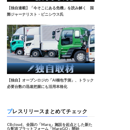
【独自連載】「今そこにある危機」を読み解く 国
際ジャーナリスト・ビニシウス氏
【独自】オープンロジの「AI梱包予測」、トラック
必要台数の迅速把握にも活用本格化
プレスリリースまとめてチェック
CBcloud、全国の「Marq」施設を起点とした新た
な配送プラットフォーム「MarqGO」開始