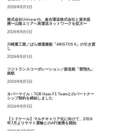
2026年8月5日
株式会社Univearth、倉吉運送株式会社と資本提
携〜山陰エリアへ実運送ネットワークを拡大〜
2026年8月5日
川崎重工業／ばら積運搬船「ARISTOS II」の引き渡
し
2026年8月5日
フジトランスコーポレーション／新造船「蓉翔丸」
就航
2026年8月5日
ネバーマイル：TGR Haas F1 Teamとのパートナー
シップ契約を締結しました
2026年8月5日
【トドケール】マルチキャリア化に向けて、2026
年7月よりヤマト運輸とのAPI連携を開始
2026年7月30日