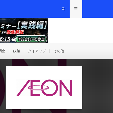
調査
政策
タイアップ
その他