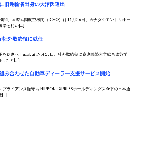
に旧運輸省出身の大沼氏選出
機関、国際民間航空機関（ICAO）は11月26日、カナダのモントリオー
挙を行い[…]
氏が社外取締役に就任
を促進へ Hacobuは9月13日、社外取締役に慶應義塾大学総合政策学
したと[…]
組み合わせた自動車ディーラー支援サービス開始
ライアンス順守も NIPPON EXPRESSホールディングス傘下の日本通
[…]