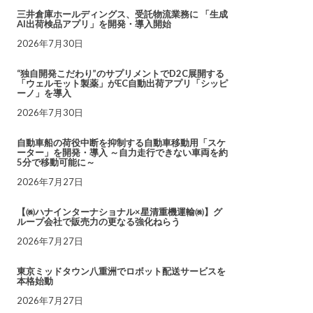
三井倉庫ホールディングス、受託物流業務に 「生成
AI出荷検品アプリ」を開発・導入開始
2026年7月30日
“独自開発こだわり”のサプリメントでD2C展開する
「ウェルモット製薬」がEC自動出荷アプリ「シッピ
ーノ」を導入
2026年7月30日
自動車船の荷役中断を抑制する自動車移動用「スケ
ーター」を開発・導入 ～自力走行できない車両を約
5分で移動可能に～
2026年7月27日
【㈱ハナインターナショナル×星清重機運輸㈱】グ
ループ会社で販売力の更なる強化ねらう
2026年7月27日
東京ミッドタウン八重洲でロボット配送サービスを
本格始動
2026年7月27日