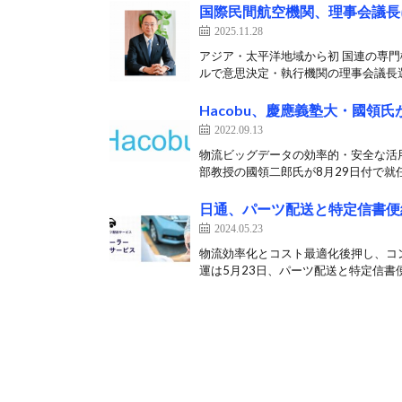
国際民間航空機関、理事会議長
2025.11.28
アジア・太平洋地域から初 国連の専門
ルで意思決定・執行機関の理事会議長選
Hacobu、慶應義塾大・國領
2022.09.13
物流ビッグデータの効率的・安全な活用
部教授の國領二郎氏が8月29日付で就任
日通、パーツ配送と特定信書便
2024.05.23
物流効率化とコスト最適化後押し、コンプ
運は5月23日、パーツ配送と特定信書便