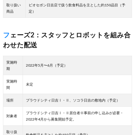
取り扱い
ビオセボン日吉店で扱う飲食料品を主とした約150品目（予
商品
定）
フェーズ2：スタッフとロボットを組み合
わせた配送
実施時
2022年5月〜6月（予定）
期
実施時
未定
間
場所
プラウドシティ日吉Ⅰ・Ⅱ、ソコラ日吉の敷地内（予定）
プラウドシティ日吉Ⅰ・Ⅱ居住者※事前の申し込みが必要・
対象者
2022年4月から募集開始予定。
取り扱
飲食料品を主とした約150品目（予定）