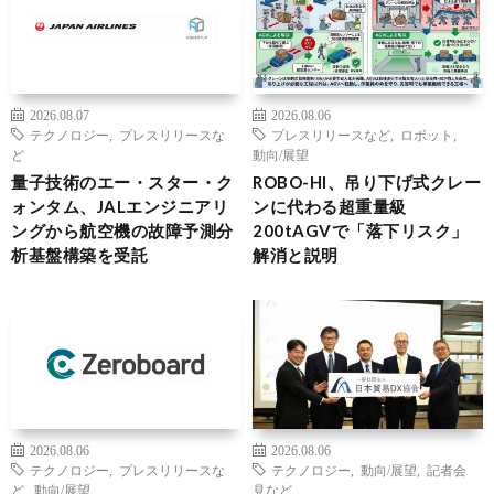
2026.08.07
2026.08.06
テクノロジー
,
プレスリリースな
プレスリリースなど
,
ロボット
,
ど
動向/展望
量子技術のエー・スター・ク
ROBO-HI、吊り下げ式クレー
ォンタム、JALエンジニアリ
ンに代わる超重量級
ングから航空機の故障予測分
200tAGVで「落下リスク」
析基盤構築を受託
解消と説明
2026.08.06
2026.08.06
テクノロジー
,
プレスリリースな
テクノロジー
,
動向/展望
,
記者会
ど
,
動向/展望
見など