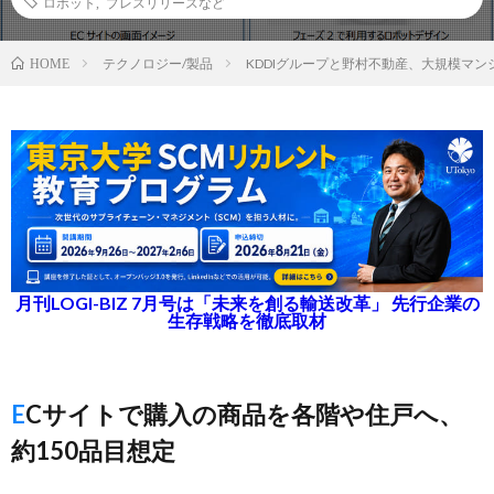
ロボット
,
プレスリリースなど
テクノロジー/製品
KDDIグループと野村不動産、大規模マ
HOME
月刊LOGI-BIZ 7月号は「未来を創る輸送改革」 先行企業の
生存戦略を徹底取材
ECサイトで購入の商品を各階や住戸へ、
約150品目想定