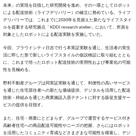
未来」の実現を目指した研究開発を進め、その一環としてロボット
による配送技術（ライフデリバリー）の確立に努めている。ライフ
デリバリーでは、これまでに2030年を見据えた新たなライフスタイ
ルを提案する研究拠点「KDDI research atelier」において、所員を
対象としたロボットによる配送実験を実施していた。
今回、プラウドシティ日吉で行う本実証実験を通じ、生活者の実生
活に即した形で新しいライフスタイルの仮説検証に取り組むととも
に、これまで培ったロボット配送技術の実用性および事業化の可能
性を見極める。
野村不動産グループは同実証実験を通じて、利便性の高いサービス
を通じた住宅居住者への新たな価値提供、デジタルを活用した配送
技術・枠組みを通じた商業施設入居テナントに対する販促支援サー
ビスの提供を目指す。
また、住宅・商業にとどまらず、グループで運営するサービス付き
高齢者住宅への商品配送可能性やニーズの把握、さらにはロボット
を活用したコミュニティ育成などさまざまな可能性を模索し、デジ