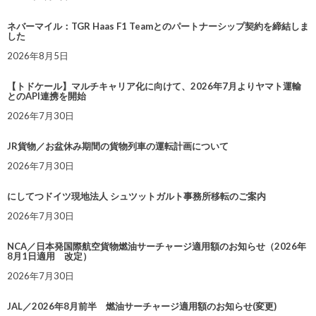
ネバーマイル：TGR Haas F1 Teamとのパートナーシップ契約を締結しま
した
2026年8月5日
【トドケール】マルチキャリア化に向けて、2026年7月よりヤマト運輸
とのAPI連携を開始
2026年7月30日
JR貨物／お盆休み期間の貨物列車の運転計画について
2026年7月30日
にしてつドイツ現地法人 シュツットガルト事務所移転のご案内
2026年7月30日
NCA／日本発国際航空貨物燃油サーチャージ適用額のお知らせ（2026年
8月1日適用 改定）
2026年7月30日
JAL／2026年8月前半 燃油サーチャージ適用額のお知らせ(変更)