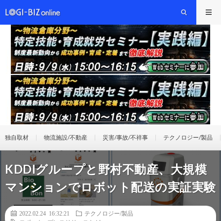
独自取材
物流施設/不動産
災害/事故/不祥事
テクノロジー/製品
KDDIグループと野村不動産、大規模
マンションでロボット配送の実証実験
2022.02.24 16:32:21
テクノロジー/製品