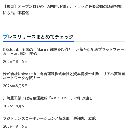
【独自】オープンロジの「AI梱包予測」、トラック必要台数の迅速把握
にも活用本格化
プレスリリースまとめてチェック
CBcloud、全国の「Marq」施設を起点とした新たな配送プラットフォー
ム「MarqGO」開始
2026年8月5日
株式会社Univearth、倉吉運送株式会社と資本提携〜山陰エリアへ実運送
ネットワークを拡大〜
2026年8月5日
川崎重工業／ばら積運搬船「ARISTOS II」の引き渡し
2026年8月5日
フジトランスコーポレーション／新造船「蓉翔丸」就航
2026年8月5日