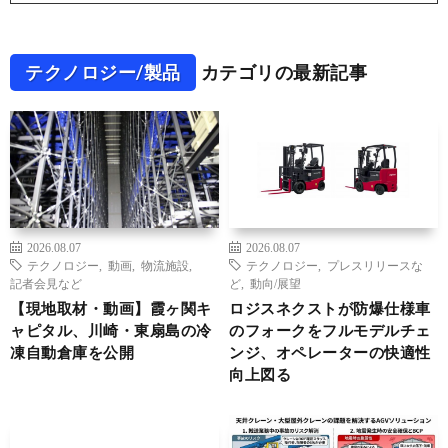
テクノロジー/製品
カテゴリの最新記事
2026.08.07
2026.08.07
テクノロジー
,
動画
,
物流施設
,
テクノロジー
,
プレスリリースな
記者会見など
ど
,
動向/展望
【現地取材・動画】霞ヶ関キ
ロジスネクストが防爆仕様車
ャピタル、川崎・東扇島の冷
のフォークをフルモデルチェ
凍自動倉庫を公開
ンジ、オペレーターの快適性
向上図る