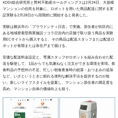
KDDI総合研究所と野村不動産ホールディングスは2月24日、大規模
マンションの住民を対象に、ロボットを用いた商品配送に関する実
証実験を2月28日から段階的に開始すると発表した。
実験は横浜市の「プラウドシティ日吉」で実施。居住者が街区内に
ある地域密着型商業施設ソコラ日吉内の店舗で取り扱う商品を実験
用ECサイトから購入すると、その商品は配送スタッフまたは配送ロ
ボットが各階または各住戸まで届ける。
安価な配送料金設定と、専属スタッフやロボットを組み合わせた配
送を駆使して、1品からでも気兼ねなく注文ができる環境を実現。飲
食料品の予想外の不足、忙しい朝食夜食時の総菜・おつまみの追加
など、いざというときに頼れる便利な解決手法を提供するのが狙
い。新しいライフスタイルを提案し、マンション居住者の満足度を
高め、マンション自体の価値向上も狙う。