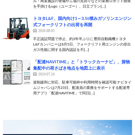
ル・商業施設の警備や工場の見回りなどの業務ロボット開発
を手掛けるugo（ユーゴー）、日立プラン[…]
トヨタL&F、国内向け1～3.5t積みガソリンエンジン
式フォークリフトの出荷を再開
2026.08.05
不正認証問題で停止、約3年半ぶりに 豊田自動織機トヨタ
L&Fカンパニーは8月5日、フォークリフト用エンジンの排出
ガス性能に関する国内認証を不[…]
「配達NAVITIME」と「トラックカーナビ」、貨物
集配中の荷さばき地点を地図上に表示
2024.07.24
規制緩和に対応、駐車可能枠や利用時間を確認可能 ナビタイ
ムジャパンは7月23日、配達員の業務をサポートする配達専
用アプリ「配達NAVITIME」で同日[…]