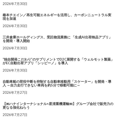
2026年7月30日
椿本チエイン／再生可能エネルギーを活用し、カーボンニュートラル実
現を加速
2026年7月30日
三井倉庫ホールディングス、受託物流業務に 「生成AI出荷検品アプリ」
を開発・導入開始
2026年7月30日
“独自開発こだわり”のサプリメントでD2C展開する「ウェルモット製薬」
がEC自動出荷アプリ「シッピーノ」を導入
2026年7月30日
自動車船の荷役中断を抑制する自動車移動用「スケーター」を開発・導
入 ～自力走行できない車両を約5分で移動可能に～
2026年7月27日
【㈱ハナインターナショナル×星清重機運輸㈱】グループ会社で販売力の
更なる強化ねらう
2026年7月27日