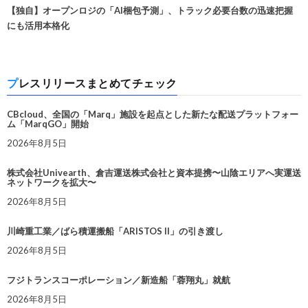
【独自】オープンロジの「AI梱包予測」、トラック必要台数の迅速把握
にも活用本格化
プレスリリースまとめてチェック
CBcloud、全国の「Marq」施設を起点とした新たな配送プラットフォー
ム「MarqGO」開始
2026年8月5日
株式会社Univearth、倉吉運送株式会社と資本提携〜山陰エリアへ実運送
ネットワークを拡大〜
2026年8月5日
川崎重工業／ばら積運搬船「ARISTOS II」の引き渡し
2026年8月5日
フジトランスコーポレーション／新造船「蓉翔丸」就航
2026年8月5日