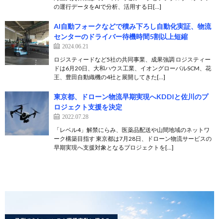
の運行データをAIで分析、活用する日[…]
AI自動フォークなどで積み下ろし自動化実証、物流
センターのドライバー待機時間5割以上短縮
2024.06.21
ロジスティードなど5社の共同事業、成果強調 ロジスティー
ドは6月20日、大和ハウス工業、イオングローバルSCM、花
王、豊田自動織機の4社と展開してきた[…]
東京都、ドローン物流早期実現へKDDIと佐川のプ
ロジェクト支援を決定
2022.07.28
「レベル4」解禁にらみ、医薬品配送や山間地域のネットワ
ーク構築目指す 東京都は7月28日、ドローン物流サービスの
早期実現へ支援対象となるプロジェクトを[…]