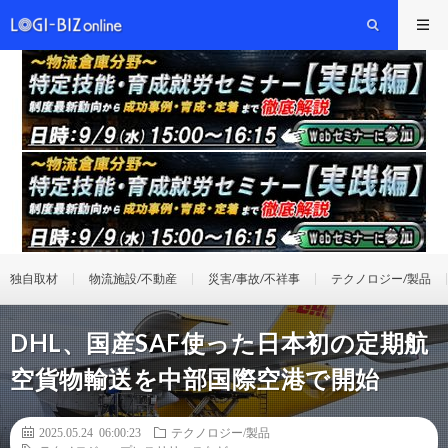
独自取材
物流施設/不動産
災害/事故/不祥事
テクノロジー/製品
DHL、国産SAF使った日本初の定期航
空貨物輸送を中部国際空港で開始
2025.05.24 06:00:23
テクノロジー/製品