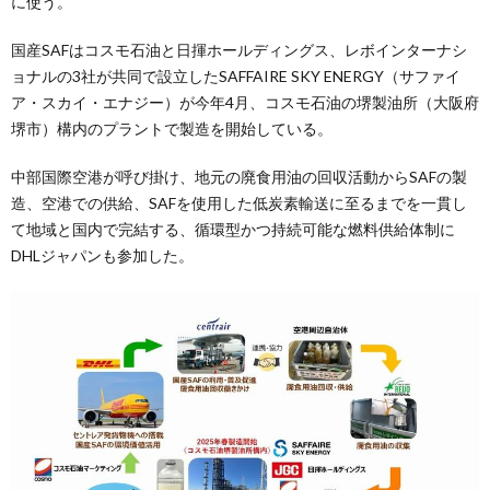
に使う。
国産SAFはコスモ石油と日揮ホールディングス、レボインターナシ
ョナルの3社が共同で設立したSAFFAIRE SKY ENERGY（サファイ
ア・スカイ・エナジー）が今年4月、コスモ石油の堺製油所（大阪府
堺市）構内のプラントで製造を開始している。
中部国際空港が呼び掛け、地元の廃食用油の回収活動からSAFの製
造、空港での供給、SAFを使用した低炭素輸送に至るまでを一貫し
て地域と国内で完結する、循環型かつ持続可能な燃料供給体制に
DHLジャパンも参加した。