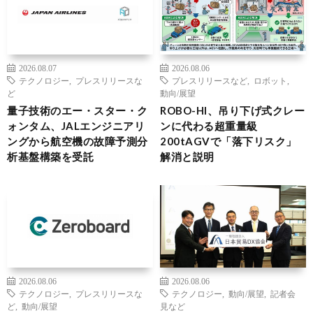
2026.08.07
2026.08.06
テクノロジー
,
プレスリリースな
プレスリリースなど
,
ロボット
,
ど
動向/展望
量子技術のエー・スター・ク
ROBO-HI、吊り下げ式クレー
ォンタム、JALエンジニアリ
ンに代わる超重量級
ングから航空機の故障予測分
200tAGVで「落下リスク」
析基盤構築を受託
解消と説明
2026.08.06
2026.08.06
テクノロジー
,
プレスリリースな
テクノロジー
,
動向/展望
,
記者会
ど
,
動向/展望
見など