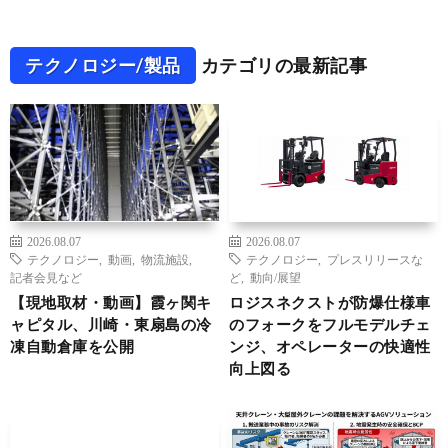
テクノロジー/製品
カテゴリの最新記事
2026.08.07
2026.08.07
テクノロジー
,
動画
,
物流施設
,
テクノロジー
,
プレスリリースな
記者会見など
ど
,
動向/展望
【現地取材・動画】霞ヶ関キ
ロジスネクストが防爆仕様車
ャピタル、川崎・東扇島の冷
のフォークをフルモデルチェ
凍自動倉庫を公開
ンジ、オペレーターの快適性
向上図る