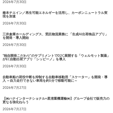
2026年7月30日
椿本チエイン／再生可能エネルギーを活用し、カーボンニュートラル実
現を加速
2026年7月30日
三井倉庫ホールディングス、受託物流業務に 「生成AI出荷検品アプリ」
を開発・導入開始
2026年7月30日
“独自開発こだわり”のサプリメントでD2C展開する「ウェルモット製薬」
がEC自動出荷アプリ「シッピーノ」を導入
2026年7月30日
自動車船の荷役中断を抑制する自動車移動用「スケーター」を開発・導
入 ～自力走行できない車両を約5分で移動可能に～
2026年7月27日
【㈱ハナインターナショナル×星清重機運輸㈱】グループ会社で販売力の
更なる強化ねらう
2026年7月27日