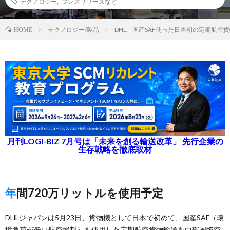
テクノロジー
,
プレスリリースなど
テクノロジー/製品
DHL、国産SAF使った日本初の定期航空
HOME
月刊LOGI-BIZ 7月号は「未来を創る輸送改革」 先行企業の
生存戦略を徹底取材
年間720万リットルを使用予定
DHLジャパンは5月23日、貨物機として日本で初めて、国産SAF（環
境負荷が低い航空燃料）を使用した定期航空貨物輸送を中部国際空