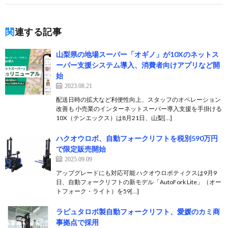
関連する記事
山梨県の地場スーパー「オギノ」が10Xのネットス
ーパー支援システム導入、消費者向けアプリなど開
始
2023.08.21
配送日時の拡大など利便性向上、スタッフのオペレーション
改善も 小売業のインターネットスーパー導入支援を手掛ける
10X（テンエックス）は8月21日、山梨[…]
ハクオウロボ、自動フォークリフトを税別590万円
で限定販売開始
2025.09.09
アップグレードにも対応可能 ハクオウロボティクスは9月9
日、自動フォークリフトの新モデル「AutoFork Lite」（オー
トフォーク・ライト）を59[…]
ラピュタロボ製自動フォークリフト、愛媛のカミ商
事拠点で採用