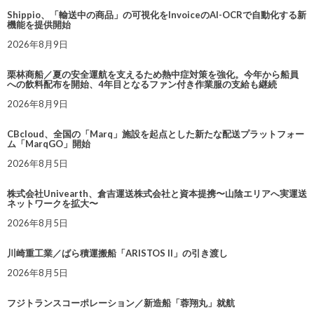
Shippio、「輸送中の商品」の可視化をInvoiceのAI-OCRで自動化する新
機能を提供開始
2026年8月9日
栗林商船／夏の安全運航を支えるため熱中症対策を強化。今年から船員
への飲料配布を開始、4年目となるファン付き作業服の支給も継続
2026年8月9日
CBcloud、全国の「Marq」施設を起点とした新たな配送プラットフォー
ム「MarqGO」開始
2026年8月5日
株式会社Univearth、倉吉運送株式会社と資本提携〜山陰エリアへ実運送
ネットワークを拡大〜
2026年8月5日
川崎重工業／ばら積運搬船「ARISTOS II」の引き渡し
2026年8月5日
フジトランスコーポレーション／新造船「蓉翔丸」就航