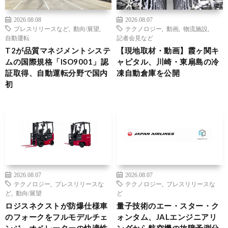
2026.08.08
2026.08.07
プレスリリースなど
,
動向/展望
,
テクノロジー
,
動画
,
物流施設
,
自動運転
記者会見など
T2が品質マネジメントシステ
【現地取材・動画】霞ヶ関キ
ムの国際規格「ISO9001」認
ャピタル、川崎・東扇島の冷
証取得、自動運転分野で国内
凍自動倉庫を公開
初
2026.08.07
2026.08.07
テクノロジー
,
プレスリリースな
テクノロジー
,
プレスリリースな
ど
,
動向/展望
ど
ロジスネクストが防爆仕様車
量子技術のエー・スター・ク
のフォークをフルモデルチェ
ォンタム、JALエンジニアリ
ンジ、オペレーターの快適性
ングから航空機の故障予測分