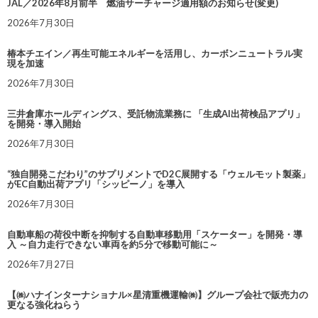
JAL／2026年8月前半 燃油サーチャージ適用額のお知らせ(変更)
2026年7月30日
椿本チエイン／再生可能エネルギーを活用し、カーボンニュートラル実
現を加速
2026年7月30日
三井倉庫ホールディングス、受託物流業務に 「生成AI出荷検品アプリ」
を開発・導入開始
2026年7月30日
“独自開発こだわり”のサプリメントでD2C展開する「ウェルモット製薬」
がEC自動出荷アプリ「シッピーノ」を導入
2026年7月30日
自動車船の荷役中断を抑制する自動車移動用「スケーター」を開発・導
入 ～自力走行できない車両を約5分で移動可能に～
2026年7月27日
【㈱ハナインターナショナル×星清重機運輸㈱】グループ会社で販売力の
更なる強化ねらう