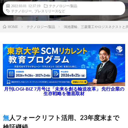
2022.03.01 12:37:19
テクノロジー/製品
テクノロジー
,
プレスリリースなど
テクノロジー/製品
鴻池運輸、三菱重工やロジスネクストと
HOME
月刊LOGI-BIZ 7月号は「未来を創る輸送改革」 先行企業の
生存戦略を徹底取材
無人フォークリフト活用、23年度末まで
検証継続