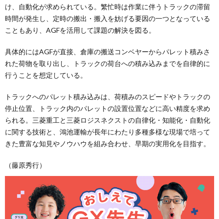
け、自動化が求められている。繁忙時は作業に伴うトラックの滞留
時間が発生し、定時の搬出・搬入を妨げる要因の一つとなっている
こともあり、AGFを活用して課題の解決を図る。
具体的にはAGFが直接、倉庫の搬送コンベヤーからパレット積みさ
れた荷物を取り出し、トラックの荷台への積み込みまでを自律的に
行うことを想定している。
トラックへのパレット積み込みは、荷積みのスピードやトラックの
停止位置、トラック内のパレットの設置位置などに高い精度を求め
られる。三菱重工と三菱ロジスネクストの自律化・知能化・自動化
に関する技術と、鴻池運輸が長年にわたり多種多様な現場で培って
きた豊富な知見やノウハウを組み合わせ、早期の実用化を目指す。
（藤原秀行）