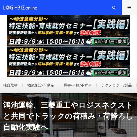
独自取材
物流施設/不動産
災害/事故/不祥事
テクノロジー/製品
鴻池運輸、三菱重工やロジスネクスト
と共同でトラックの荷積み・荷降ろし
自動化実験へ