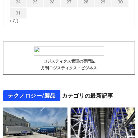
24
25
26
27
28
29
30
31
« 7月
ロジスティクス管理の専門誌
月刊ロジスティクス・ビジネス
テクノロジー/製品
カテゴリの最新記事