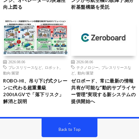
向上図る
析基盤構築を受託
2026.08.06
2026.08.06
プレスリリースなど
,
ロボット
,
テクノロジー
,
プレスリリースな
動向/展望
ど
,
動向/展望
ROBO-HI、吊り下げ式クレー
ゼロボード、常に最新の情報
ンに代わる超重量級
共有が可能な“動的サプライヤ
200tAGVで「落下リスク」
ー管理”実現する新システムの
解消と説明
提供開始へ
Back to Top