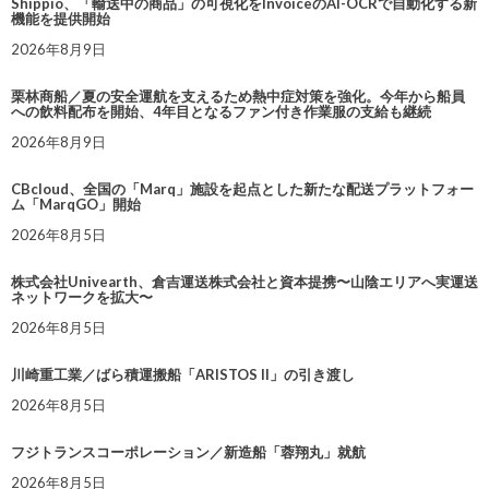
Shippio、「輸送中の商品」の可視化をInvoiceのAI-OCRで自動化する新
機能を提供開始
2026年8月9日
栗林商船／夏の安全運航を支えるため熱中症対策を強化。今年から船員
への飲料配布を開始、4年目となるファン付き作業服の支給も継続
2026年8月9日
CBcloud、全国の「Marq」施設を起点とした新たな配送プラットフォー
ム「MarqGO」開始
2026年8月5日
株式会社Univearth、倉吉運送株式会社と資本提携〜山陰エリアへ実運送
ネットワークを拡大〜
2026年8月5日
川崎重工業／ばら積運搬船「ARISTOS II」の引き渡し
2026年8月5日
フジトランスコーポレーション／新造船「蓉翔丸」就航
2026年8月5日