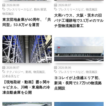
2026.08.08
2026.08.07
プレスリリースなど
,
動向/展望
,
プレスリリースなど
,
物流施設
物流施設
大和ハウス、大阪・茨木の旧
東京団地倉庫が60周年、「共
パナ工場跡地で3.1万㎡のマル
同型」53.8万㎡を運営
チ型物流施設着工
2026.08.07
2026.08.06
テクノロジー
,
動画
,
物流施設
,
プレスリリースなど
,
物流施設
記者会見など
ヨコレイが上信越エリア初、
【現地取材・動画】霞ヶ関キ
新潟・長岡で2.7万tの物流拠
ャピタル、川崎・東扇島の冷
点開設
凍自動倉庫を公開