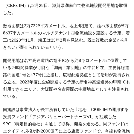
（CBRE IM）は2月28日、滋賀県湖南市で物流施設開発用地を取得
した。
敷地面積は2万7229平方メートル。地上4階建て、延べ床面積が5万
8637平方メートルのマルチテナント型物流施設を建設する予定。着
工は2023年11月、竣工は25年2月を見込む。既に複数の企業から引
き合いが寄せられているという。
開発用地は名神高速道路の竜王ICから約8キロメートルに位置して
いる24時間操業が可能な「湖南工業団地」の中に所在。主要幹線道
路の国道1号と477号に近接し、広域配送拠点として活用が期待され
る立地。2023年度に全線開通する予定の新名神高速道路の甲南ICも
利用できるエリア。大阪圏や名古屋圏の中継地点としても注目され
ている。
同施設は事業法人が長年所有していた土地を、CBRE IMの運用する
投資ファンド「アジアバリューパートナーズVI」が組成した
SPC（特定目的会社）を通じて取得、開発を進める。同ファンドは
エクイティ規模が約2000億円に上る旗艦ファンドで、今後も物流施