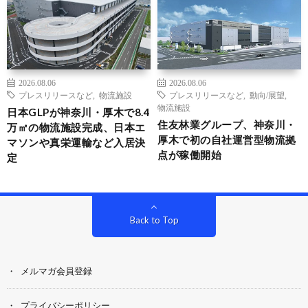
2026.08.06
2026.08.06
プレスリリースなど
,
物流施設
プレスリリースなど
,
動向/展望
,
物流施設
日本GLPが神奈川・厚木で8.4
住友林業グループ、神奈川・
万㎡の物流施設完成、日本エ
厚木で初の自社運営型物流拠
マソンや真栄運輸など入居決
点が稼働開始
定
Back to Top
メルマガ会員登録
プライバシーポリシー