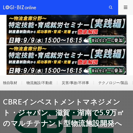
独自取材
物流施設/不動産
災害/事故/不祥事
テクノロジー/製品
CBREインベストメントマネジメン
ト・ジャパン、滋賀・湖南で5.9万㎡
のマルチテナント型物流施設開発へ