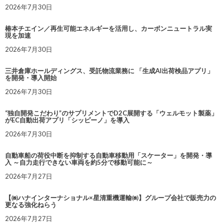
2026年7月30日
椿本チエイン／再生可能エネルギーを活用し、カーボンニュートラル実
現を加速
2026年7月30日
三井倉庫ホールディングス、受託物流業務に 「生成AI出荷検品アプリ」
を開発・導入開始
2026年7月30日
“独自開発こだわり”のサプリメントでD2C展開する「ウェルモット製薬」
がEC自動出荷アプリ「シッピーノ」を導入
2026年7月30日
自動車船の荷役中断を抑制する自動車移動用「スケーター」を開発・導
入 ～自力走行できない車両を約5分で移動可能に～
2026年7月27日
【㈱ハナインターナショナル×星清重機運輸㈱】グループ会社で販売力の
更なる強化ねらう
2026年7月27日