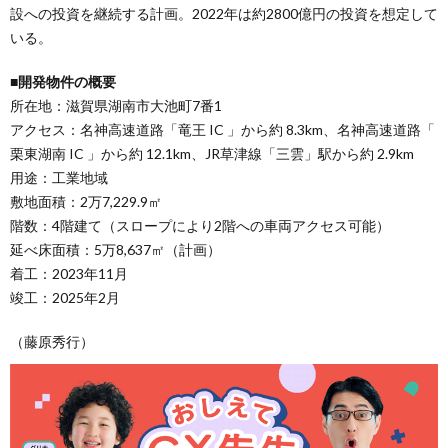
設への投資を継続する計画。2022年は約2800億円の投資を想定して
いる。
■開発物件の概要
所在地：滋賀県湖南市大池町7番1
アクセス：名神高速道路「竜王 IC 」から約 8.3km、名神高速道路「
栗東湖南 IC 」から約 12.1km、JR草津線「三雲」駅から約 2.9km
用途：工業地域
敷地面積：2万7,229.9㎡
階数：4階建て（スロープにより2階への車両アクセス可能）
延べ床面積：5万8,637㎡（計画）
着工：2023年11月
竣工：2025年2月
（藤原秀行）