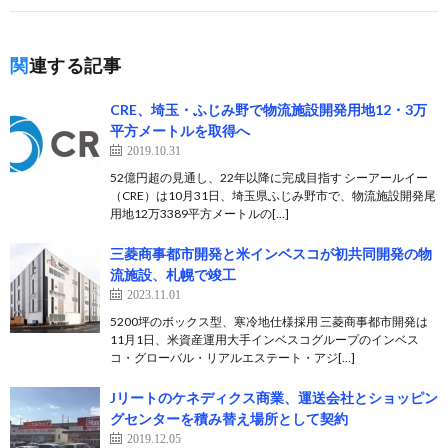
関連する記事
CRE、埼玉・ふじみ野で物流施設開発用地12・3万
平方メートルを取得へ
2019.10.31
52億円超の見通し、22年以降に完成目指す シーアールイー
（CRE）は10月31日、埼玉県ふじみ野市で、物流施設開発尾
用地12万3389平方メートルの[…]
三菱商事都市開発と米インベスコが初共同開発の物
流施設、札幌で竣工
2023.11.01
5200坪のボックス型、寒冷地仕様採用 三菱商事都市開発は
11月1日、米資産運用大手インベスコグループのインベス
コ・グローバル・リアルエステート・アジ[…]
Jリートのケネディクス商業、運送会社とショッピン
グセンターを積み替え場所として契約
2019.12.05