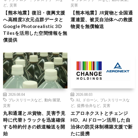
ど
,
災害
災害
【熊本地震】復旧・復興支援
【熊本地震】JR貨物と全国通
へ高精度3次元点群データと
運連盟、被災自治体への救援
Google Photorealistic 3D
物資を無償輸送
Tilesを活用した空間情報を無
償提供
2026.08.04
2026.08.03
プレスリリースなど
,
動向/展望
,
AI
,
ドローン
,
プレスリリースな
災害
ど
,
提携/合弁など
,
災害
丸和通運とJR貨物、災害予見
エアロネクストとチェンジ
時に代替トラックを迅速確保
HD、AIドローン活用した自
する特約付きの鉄道輸送を開
治体の防災体制構築支援で新
始
たに提携