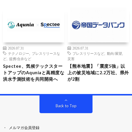
2026.07.31
2026.07.31
テクノロジー
,
プレスリリースな
プレスリリースなど
,
動向/展望
,
ど
,
提携/合弁など
災害
Spectee、気候テックスター
【熊本地震】「震度5強」以
トアップのAquniaと高精度な
上の被災地域に2.2万社、県外
洪水予測技術を共同開発へ
が2割
Back to Top
メルマガ会員登録