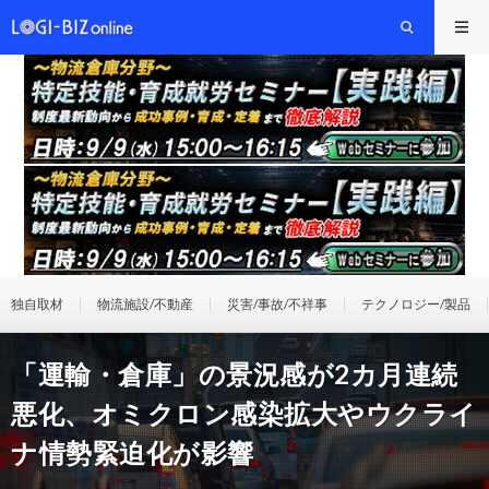
独自取材
物流施設/不動産
災害/事故/不祥事
テクノロジー/製品
「運輸・倉庫」の景況感が2カ月連続
悪化、オミクロン感染拡大やウクライ
ナ情勢緊迫化が影響