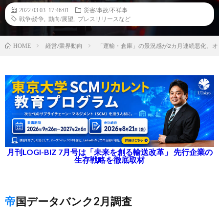
2022.03.03 17:46:01
災害/事故/不祥事
戦争/紛争
,
動向/展望
,
プレスリリースなど
経営/業界動向
「運輸・倉庫」の景況感が2カ月連続悪化、
HOME
月刊LOGI-BIZ 7月号は「未来を創る輸送改革」 先行企業の
生存戦略を徹底取材
帝国データバンク2月調査