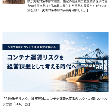
県が災害対策本部で報告、協定締結企業に救援物資提供で協
力依頼 熊本県は7月28日に発生した同県を震源とする強い地
震を受け、災害対策本部の会議を開催した[…]
[PR]地政学リスク、港湾混雑…コンテナ運賃の変動リスクへの新しいヘッ
ジ方法「FFA」とは