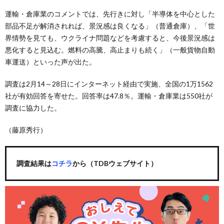
運輸・倉庫業のコメントでは、先行きに対し「半導体を中心とした
部品不足が解消されれば、景況感は良くなる」（普通倉庫）、「世
界情勢を見ても、ウクライナ問題などを考慮すると、今後景況感は
悪化すると見込む。燃料の高騰、高止まりも続く」（一般貨物自動
車運送）といった声が出た。
調査は2月14～28日にインターネット経由で実施、全国の1万1562
社が有効回答を寄せた。回答率は47.8％。運輸・倉庫業は550社が
調査に協力した。
（藤原秀行）
調査結果は
コチラ
から（TDBウェブサイト）