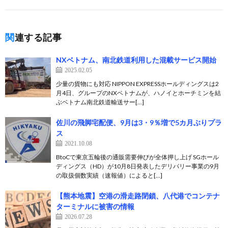
関連する記事
NXベトナム、南北鉄道利用した混載サービス開始
2025.02.05
少量の貨物にも対応 NIPPON EXPRESSホールディングスは2
月4日、グループのNXベトナムが、ハノイとホーチミンを結
ぶベトナム南北鉄道輸送サー[…]
佐川の飛脚宅配便、9月は3・9％増で5カ月ぶりプラ
ス
2021.10.08
BtoCで東京五輪後の通販需要伸びが全体押し上げ SGホール
ディングス（HD）が10月8日発表したデリバリー事業の9月
の取扱個数実績（速報値）によると[…]
【熊本地震】空港の滑走路閉鎖、八代港でコンテナ
ターミナルに被害の情報
2026.07.28