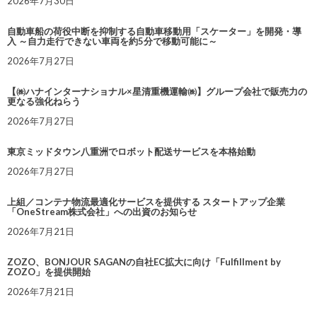
2026年7月30日
自動車船の荷役中断を抑制する自動車移動用「スケーター」を開発・導
入 ～自力走行できない車両を約5分で移動可能に～
2026年7月27日
【㈱ハナインターナショナル×星清重機運輸㈱】グループ会社で販売力の
更なる強化ねらう
2026年7月27日
東京ミッドタウン八重洲でロボット配送サービスを本格始動
2026年7月27日
上組／コンテナ物流最適化サービスを提供する スタートアップ企業
「OneStream株式会社」への出資のお知らせ
2026年7月21日
ZOZO、BONJOUR SAGANの自社EC拡大に向け「Fulfillment by
ZOZO」を提供開始
2026年7月21日