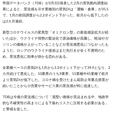
帝国データバンク（TDB）が3月3日発表した2月の景気動向調査結
果によると、景況感を示す業種別の景気DIは「運輸・倉庫」が35.5
で、1月の前回調査から2.2ポイント下がった。前月から低下したの
は2カ月連続。
新型コロナウイルスの変異型「オミクロン型」の新規感染拡大が続
いたほか、ウクライナ情勢の緊迫化で原油価格が高騰し、軽油やガ
ソリンの価格が上がっていることなどが景況感悪化につながったも
ようだ。ロシアのウクライナ侵攻はまだ先行きが全く不透明のた
め、景況悪化に拍車が掛かる恐れがある。
全業種ベースの景気DIも1月から1.3ポイント下がって39.9となり、2
カ月続けて悪化した。10業界のうち9業界、51業種中41業種で前月
より景気DIが低下した。コロナ禍を受けたまん延防止等重点措置が
続いたことから小売業やサービス業の景況感が特に低迷した。
TDBは今後の景況感について「底堅い推移が見込まれる中、地政学
的な不確実性の高まりによる下振れリスクに注視する必要がある」
と警戒を促した。