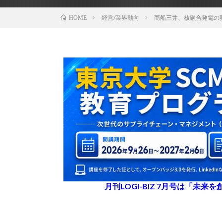
経営/業界動向
商船三井、核融合発電の
HOME
月刊LOGI-BIZ 7月号は「未