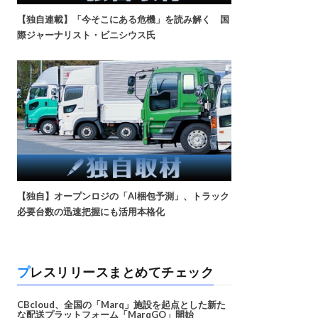
【独自連載】「今そこにある危機」を読み解く 国
際ジャーナリスト・ビニシウス氏
【独自】オープンロジの「AI梱包予測」、トラック
必要台数の迅速把握にも活用本格化
プレスリリースまとめてチェック
CBcloud、全国の「Marq」施設を起点とした新た
な配送プラットフォーム「MarqGO」開始