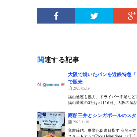
関連する記事
大阪で焼いたパンを近鉄特急「
で販売
2025.05.19
福山通運も協力、ドライバー不足など
福山通運の3社は5月16日、大阪の産品
商船三井とシンガポールのスター
2023.11.01
覚書締結、事業化促進目指す 商船三井
スタートアップPyxis Maritime（ピ[…]