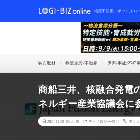
物流不動産,ロボット,ドロ
独自取材
物流施設/不動産
災害/事故/不祥
商船三井、核融合発電
ネルギー産業協議会に
2024.11.28 06:00:40
テクノロジー/製品
テクノ