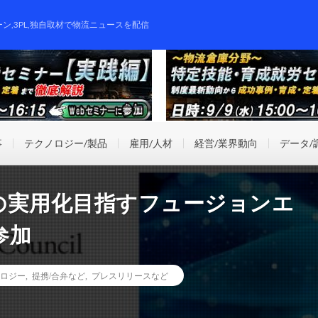
ーン,3PL,独自取材で物流ニュースを配信
事
テクノロジー/製品
雇用/人材
経営/業界動向
データ/
の実用化目指すフュージョンエ
参加
ロジー
,
提携/合弁など
,
プレスリリースなど