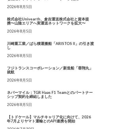
2026年8月5日
株式会社Univearth、倉吉運送株式会社と資本提
携〜山陰エリアへ実運送ネットワークを拡大〜
2026年8月5日
川崎重工業／ばら積運搬船「ARISTOS II」の引き渡
し
2026年8月5日
フジトランスコーポレーション／新造船「蓉翔丸」
就航
2026年8月5日
ネバーマイル：TGR Haas F1 Teamとのパートナー
シップ契約を締結しました
2026年8月5日
【トドケール】マルチキャリア化に向けて、2026
年7月よりヤマト運輸とのAPI連携を開始
2026年7月30日