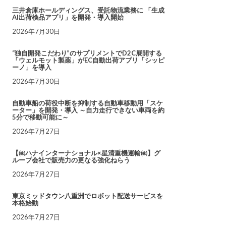
三井倉庫ホールディングス、受託物流業務に 「生成
AI出荷検品アプリ」を開発・導入開始
2026年7月30日
“独自開発こだわり”のサプリメントでD2C展開する
「ウェルモット製薬」がEC自動出荷アプリ「シッピ
ーノ」を導入
2026年7月30日
自動車船の荷役中断を抑制する自動車移動用「スケ
ーター」を開発・導入 ～自力走行できない車両を約
5分で移動可能に～
2026年7月27日
【㈱ハナインターナショナル×星清重機運輸㈱】グ
ループ会社で販売力の更なる強化ねらう
2026年7月27日
東京ミッドタウン八重洲でロボット配送サービスを
本格始動
2026年7月27日