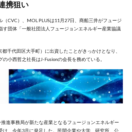
連携狙い
CVC）、MOL PLUSは11月27日、商船三井がフュージ
指す団体「一般社団法人フュージョンエネルギー産業協議
（東京都千代田区大手町）に出資したことがきっかけとなり、
小西哲之社長はJ-Fusionの会長を務めている。
ション推進事務局が新たな産業となるフュージョンエネルギー
受け、今年3月に発足した。民間企業や大学、研究所、公