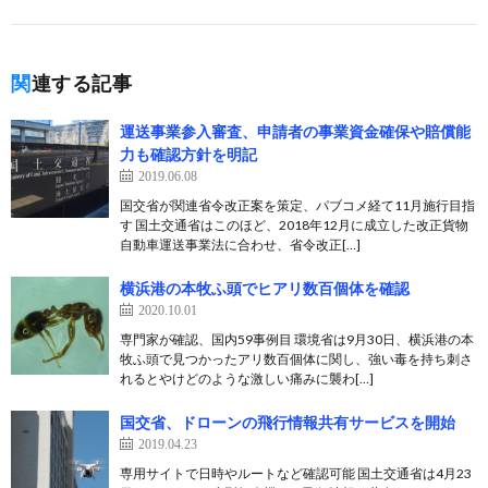
関連する記事
運送事業参入審査、申請者の事業資金確保や賠償能
力も確認方針を明記
2019.06.08
国交省が関連省令改正案を策定、パブコメ経て11月施行目指
す 国土交通省はこのほど、2018年12月に成立した改正貨物
自動車運送事業法に合わせ、省令改正[…]
横浜港の本牧ふ頭でヒアリ数百個体を確認
2020.10.01
専門家が確認、国内59事例目 環境省は9月30日、横浜港の本
牧ふ頭で見つかったアリ数百個体に関し、強い毒を持ち刺さ
れるとやけどのような激しい痛みに襲わ[…]
国交省、ドローンの飛行情報共有サービスを開始
2019.04.23
専用サイトで日時やルートなど確認可能 国土交通省は4月23