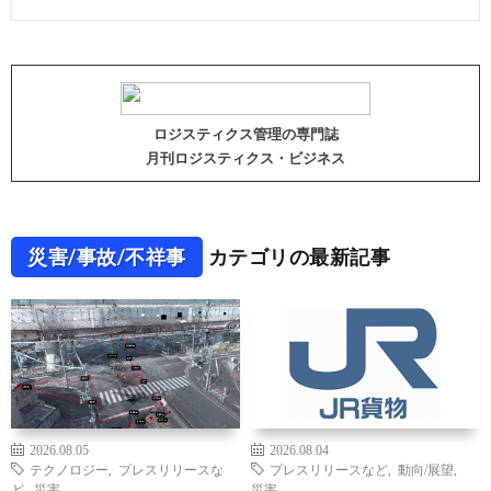
ロジスティクス管理の専門誌
月刊ロジスティクス・ビジネス
災害/事故/不祥事
カテゴリの最新記事
2026.08.05
2026.08.04
テクノロジー
,
プレスリリースな
プレスリリースなど
,
動向/展望
,
ど
,
災害
災害