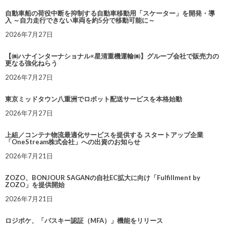
自動車船の荷役中断を抑制する自動車移動用「スケーター」を開発・導
入 ～自力走行できない車両を約5分で移動可能に～
2026年7月27日
【㈱ハナインターナショナル×星清重機運輸㈱】グループ会社で販売力の
更なる強化ねらう
2026年7月27日
東京ミッドタウン八重洲でロボット配送サービスを本格始動
2026年7月27日
上組／コンテナ物流最適化サービスを提供する スタートアップ企業
「OneStream株式会社」への出資のお知らせ
2026年7月21日
ZOZO、BONJOUR SAGANの自社EC拡大に向け「Fulfillment by
ZOZO」を提供開始
2026年7月21日
ロジポケ、「パスキー認証（MFA）」機能をリリース