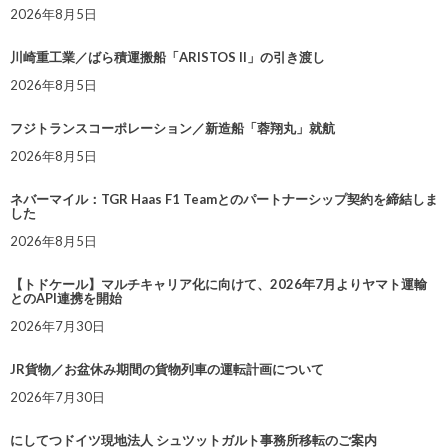
2026年8月5日
川崎重工業／ばら積運搬船「ARISTOS II」の引き渡し
2026年8月5日
フジトランスコーポレーション／新造船「蓉翔丸」就航
2026年8月5日
ネバーマイル：TGR Haas F1 Teamとのパートナーシップ契約を締結しま
した
2026年8月5日
【トドケール】マルチキャリア化に向けて、2026年7月よりヤマト運輸
とのAPI連携を開始
2026年7月30日
JR貨物／お盆休み期間の貨物列車の運転計画について
2026年7月30日
にしてつドイツ現地法人 シュツットガルト事務所移転のご案内