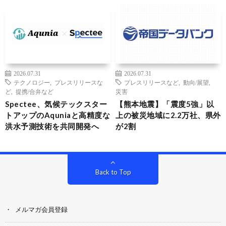
2026.07.31
2026.07.31
テクノロジー
,
プレスリリースな
プレスリリースなど
,
動向/展望
,
ど
,
提携/合弁など
災害
Spectee、気候テックスター
【熊本地震】「震度5強」以
トアップのAquniaと高精度な
上の被災地域に2.2万社、県外
洪水予測技術を共同開発へ
が2割
Back to Top
メルマガ会員登録