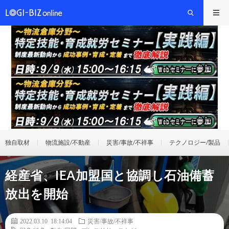
独自取材
物流施設/不動産
災害/事故/不祥事
テクノロジー/製品
経産省、IEA加盟国と協調し石油備蓄
放出を開始
2022.03.10 18:14:04
災害/事故/不祥事