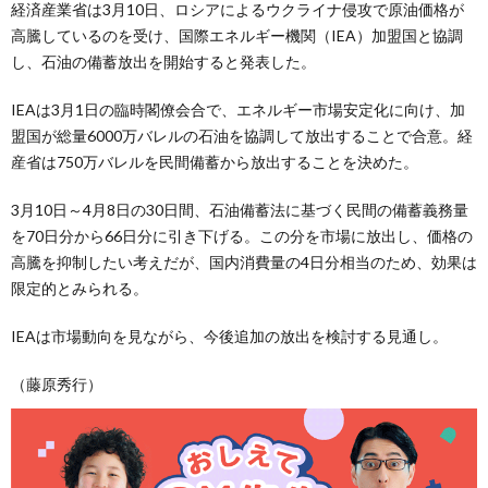
経済産業省は3月10日、ロシアによるウクライナ侵攻で原油価格が
高騰しているのを受け、国際エネルギー機関（IEA）加盟国と協調
し、石油の備蓄放出を開始すると発表した。
IEAは3月1日の臨時閣僚会合で、エネルギー市場安定化に向け、加
盟国が総量6000万バレルの石油を協調して放出することで合意。経
産省は750万バレルを民間備蓄から放出することを決めた。
3月10日～4月8日の30日間、石油備蓄法に基づく民間の備蓄義務量
を70日分から66日分に引き下げる。この分を市場に放出し、価格の
高騰を抑制したい考えだが、国内消費量の4日分相当のため、効果は
限定的とみられる。
IEAは市場動向を見ながら、今後追加の放出を検討する見通し。
（藤原秀行）