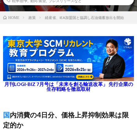
戦争/紛争
,
動向/展望
,
プレスリリースなど
政策
経産省、IEA加盟国と協調し石油備蓄放出を開始
HOME
月刊LOGI-BIZ 7月号は「未来を創る輸送改革」 先行企業の
生存戦略を徹底取材
国内消費の4日分、価格上昇抑制効果は限
定的か