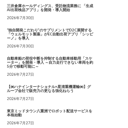
三井倉庫ホールディングス、受託物流業務に 「生成
AI出荷検品アプリ」を開発・導入開始
2026年7月30日
“独自開発こだわり”のサプリメントでD2C展開する
「ウェルモット製薬」がEC自動出荷アプリ「シッピ
ーノ」を導入
2026年7月30日
自動車船の荷役中断を抑制する自動車移動用「スケ
ーター」を開発・導入 ～自力走行できない車両を約
5分で移動可能に～
2026年7月27日
【㈱ハナインターナショナル×星清重機運輸㈱】グ
ループ会社で販売力の更なる強化ねらう
2026年7月27日
東京ミッドタウン八重洲でロボット配送サービスを
本格始動
2026年7月27日