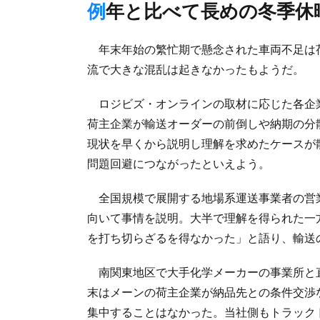
例年と比べて長めの冬季
年末年始の繁忙期で懸念された車両不足は
流で大きな混乱は起きなかったもようだ。
ロジビズ・オンラインの取材に応じた各企
荷主企業が輸送オーダーの前倒しや納期の分
現状を早くから説明し理解を求めたケースが
問題回避につながったといえよう。
全国規模で展開する地場系運送事業者の営
向いて事情を説明。大半で理解を得られた一
を打ち切らざるを得なかった」と語り、輸送
南関東地区で大手化学メーカーの事業所と
末はメーンの荷主企業が納品先との条件交渉
集中することはなかった。当社側もトラック