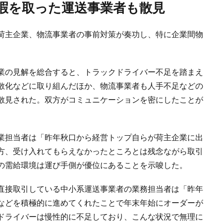
休暇を取った運送事業者も散見
荷主企業、物流事業者の事前対策が奏功し、特に企業間物
業の見解を総合すると、トラックドライバー不足を踏まえ
散化などに取り組んだほか、物流事業者も人手不足などの
散見された。双方がコミュニケーションを密にしたことが
業担当者は「昨年秋口から経営トップ自らが荷主企業に出
方、受け入れてもらえなかったところとは残念ながら取引
の需給環境は運び手側が優位にあることを示唆した。
直接取引している中小系運送事業者の業務担当者は「昨年
などを積極的に進めてくれたことで年末年始にオーダーが
ドライバーは慢性的に不足しており、こんな状況で無理に