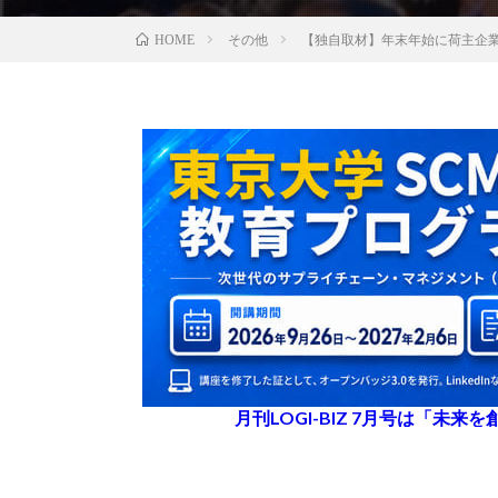
その他
【独自取材】年末年始に荷主企
HOME
月刊LOGI-BIZ 7月号は「未