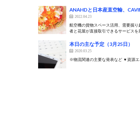
ANAHDと日本産直空輸、CA
2022.04.23
航空機の貨物スペース活用、需要掘り
者と花屋が直接取引できるサービスを展
本日の主な予定（3月25日）
2020.03.25
※物流関連の主要な発表など ▼資源エ