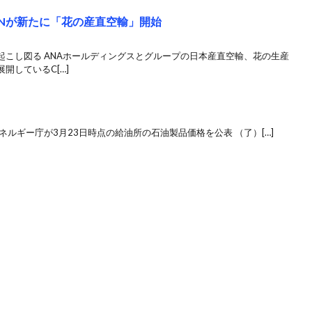
VINが新たに「花の産直空輸」開始
起こし図る ANAホールディングスとグループの日本産直空輸、花の生産
開しているC[…]
ネルギー庁が3月23日時点の給油所の石油製品価格を公表 （了）[…]