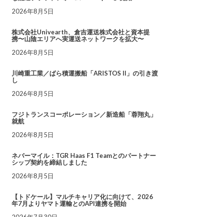
2026年8月5日
株式会社Univearth、倉吉運送株式会社と資本提
携〜山陰エリアへ実運送ネットワークを拡大〜
2026年8月5日
川崎重工業／ばら積運搬船「ARISTOS II」の引き渡
し
2026年8月5日
フジトランスコーポレーション／新造船「蓉翔丸」
就航
2026年8月5日
ネバーマイル：TGR Haas F1 Teamとのパートナー
シップ契約を締結しました
2026年8月5日
【トドケール】マルチキャリア化に向けて、2026
年7月よりヤマト運輸とのAPI連携を開始
2026年7月30日