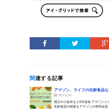
関連する記事
アマゾン、ライフの生鮮食品な
2021.12.04
国立や小金井など6市追加 アマゾンジ
生鮮食品や総菜をアマゾンの有料会員（