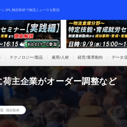
ーン,3PL,独自取材で物流ニュースを配信
事
テクノロジー/製品
雇用/人材
経営/業界動向
データ/
に荷主企業がオーダー調整など
展望
,
独自取材