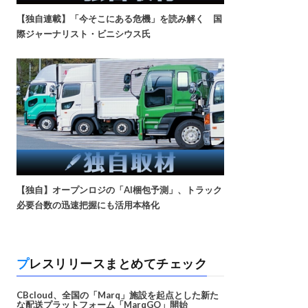
【独自連載】「今そこにある危機」を読み解く 国
際ジャーナリスト・ビニシウス氏
【独自】オープンロジの「AI梱包予測」、トラック
必要台数の迅速把握にも活用本格化
プレスリリースまとめてチェック
CBcloud、全国の「Marq」施設を起点とした新た
な配送プラットフォーム「MarqGO」開始