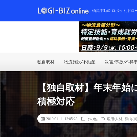
物流不動産,ロボット,ドロ
独自取材
物流施設/不動産
災害/事故/不祥
【独自取材】年末年始
積極対応
2019.01.11 13:05:28
その他
雇用/人材
,
動向/