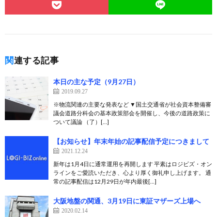
関連する記事
本日の主な予定（9月27日）
2019.09.27
※物流関連の主要な発表など ▼国土交通省が社会資本整備審
議会道路分科会の基本政策部会を開催し、今後の道路政策に
ついて議論 （了）[…]
【お知らせ】年末年始の記事配信予定につきまして
2021.12.24
新年は1月4日に通常運用を再開します 平素はロジビズ・オン
ラインをご愛読いただき、心より厚く御礼申し上げます。 通
常の記事配信は12月29日が年内最後[…]
大阪地盤の関通、3月19日に東証マザーズ上場へ
2020.02.14