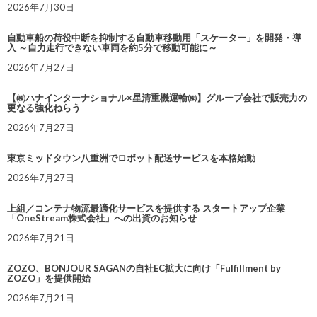
2026年7月30日
自動車船の荷役中断を抑制する自動車移動用「スケーター」を開発・導
入 ～自力走行できない車両を約5分で移動可能に～
2026年7月27日
【㈱ハナインターナショナル×星清重機運輸㈱】グループ会社で販売力の
更なる強化ねらう
2026年7月27日
東京ミッドタウン八重洲でロボット配送サービスを本格始動
2026年7月27日
上組／コンテナ物流最適化サービスを提供する スタートアップ企業
「OneStream株式会社」への出資のお知らせ
2026年7月21日
ZOZO、BONJOUR SAGANの自社EC拡大に向け「Fulfillment by
ZOZO」を提供開始
2026年7月21日