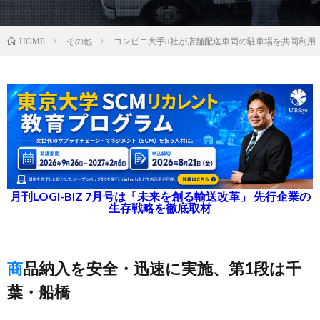
その他
コンビニ大手3社が店舗配送車両の駐車場を共同利用
HOME
月刊LOGI-BIZ 7月号は「未来を創る輸送改革」 先行企業の
生存戦略を徹底取材
商品納入を安全・迅速に実施、第1段は千
葉・船橋