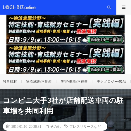
独自取材
物流施設/不動産
災害/事故/不祥事
テクノロジー/製品
コンビニ大手3社が店舗配送車両の駐
車場を共同利用
2019.01.10 20:30:31
その他
プレスリリースなど