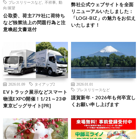
プレスリリースなど
,
不祥事
,
動
弊社公式ウェブサイトを全面
向/展望
リニューアルいたしました：
公取委、荷主779社に荷待ち
「LOGI-BIZ」の魅力をお伝え
など独禁法上の問題行為と注
いたします！
意喚起文書送付
2026.01.09
タイアップ2
2026.01.01
プレスリリースなど
EVトラック展示などスマート
謹賀新年・2026年も何卒宜し
物流EXPO開催！1/21～23＠
くお願い申し上げます
東京ビッグサイト[PR]