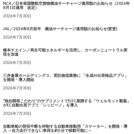
NCA／日本発国際航空貨物燃油サーチャージ適用額のお知らせ（2026年
8月1日適用 改定）
2026年7月30日
JAL／2026年8月前半 燃油サーチャージ適用額のお知らせ(変更)
2026年7月30日
椿本チエイン／再生可能エネルギーを活用し、カーボンニュートラル実
現を加速
2026年7月30日
三井倉庫ホールディングス、受託物流業務に 「生成AI出荷検品アプリ」
を開発・導入開始
2026年7月30日
“独自開発こだわり”のサプリメントでD2C展開する「ウェルモット製薬」
がEC自動出荷アプリ「シッピーノ」を導入
2026年7月30日
自動車船の荷役中断を抑制する自動車移動用「スケーター」を開発・導
入 ～自力走行できない車両を約5分で移動可能に～