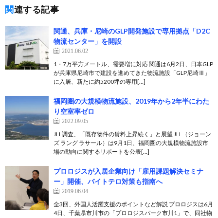
関連する記事
関通、兵庫・尼崎のGLP開発施設で専用拠点「D2C
物流センター」を開設
2021.06.02
1・7万平方メートル、需要増に対応 関通は6月2日、日本GLP
が兵庫県尼崎市で建設を進めてきた物流施設「GLP尼崎Ⅲ」
に入居、新たに約5200坪の専用[…]
福岡圏の大規模物流施設、2019年から2年半にわた
り空室率ゼロ
2022.09.05
JLL調査、「既存物件の賃料上昇続く」と展望 JLL（ジョーン
ズ ラング ラサール）は9月1日、福岡圏の大規模物流施設市
場の動向に関するリポートを公表[…]
プロロジスが入居企業向け「雇用課題解決セミナ
ー」開催、バイトテロ対策も指南へ
2019.06.04
全3回、外国人活躍支援のポイントなど解説 プロロジスは6月
4日、千葉県市川市の「プロロジスパーク市川1」で、同社物