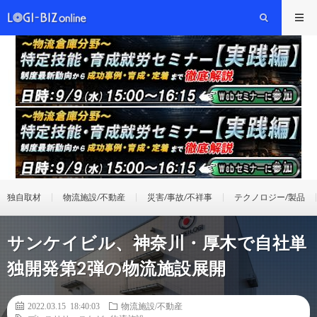
独自取材
物流施設/不動産
災害/事故/不祥事
テクノロジー/製品
サンケイビル、神奈川・厚木で自社単
独開発第2弾の物流施設展開
2022.03.15 18:40:03
物流施設/不動産