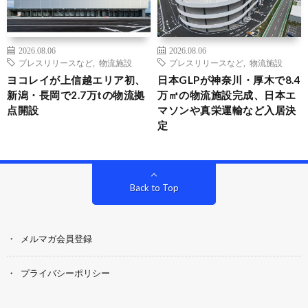
2026.08.06
2026.08.06
プレスリリースなど
,
物流施設
プレスリリースなど
,
物流施設
ヨコレイが上信越エリア初、
日本GLPが神奈川・厚木で8.4
新潟・長岡で2.7万tの物流拠
万㎡の物流施設完成、日本エ
点開設
マソンや真栄運輸など入居決
定
Back to Top
メルマガ会員登録
プライバシーポリシー