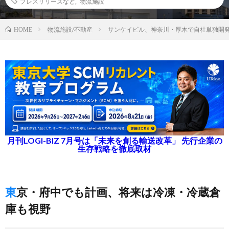
プレスリリースなど
,
物流施設
物流施設/不動産
サンケイビル、神奈川・厚木で自社単独開発
HOME
月刊LOGI-BIZ 7月号は「未来を創る輸送改革」 先行企業の
生存戦略を徹底取材
東京・府中でも計画、将来は冷凍・冷蔵倉
庫も視野