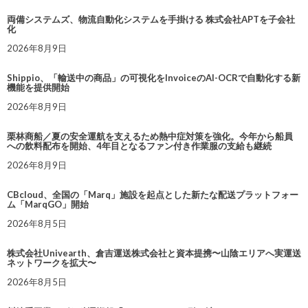
両備システムズ、物流自動化システムを手掛ける 株式会社APTを子会社
化
2026年8月9日
Shippio、「輸送中の商品」の可視化をInvoiceのAI-OCRで自動化する新
機能を提供開始
2026年8月9日
栗林商船／夏の安全運航を支えるため熱中症対策を強化。今年から船員
への飲料配布を開始、4年目となるファン付き作業服の支給も継続
2026年8月9日
CBcloud、全国の「Marq」施設を起点とした新たな配送プラットフォー
ム「MarqGO」開始
2026年8月5日
株式会社Univearth、倉吉運送株式会社と資本提携〜山陰エリアへ実運送
ネットワークを拡大〜
2026年8月5日