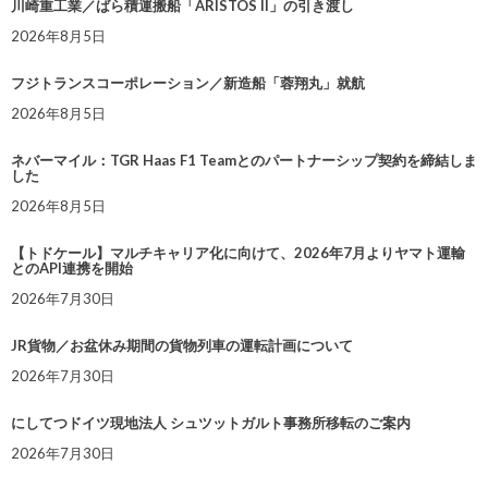
川崎重工業／ばら積運搬船「ARISTOS II」の引き渡し
2026年8月5日
フジトランスコーポレーション／新造船「蓉翔丸」就航
2026年8月5日
ネバーマイル：TGR Haas F1 Teamとのパートナーシップ契約を締結しま
した
2026年8月5日
【トドケール】マルチキャリア化に向けて、2026年7月よりヤマト運輸
とのAPI連携を開始
2026年7月30日
JR貨物／お盆休み期間の貨物列車の運転計画について
2026年7月30日
にしてつドイツ現地法人 シュツットガルト事務所移転のご案内
2026年7月30日