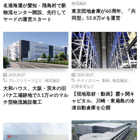
物流施設
名港海運が愛知・飛島村で新
東京団地倉庫が60周年、「共
物流センター開設、先行して
同型」53.8万㎡を運営
ヤードの運営スタート
2026.08.07
2026.08.07
プレスリリースなど
,
物流施設
テクノロジー
,
動画
,
物流施設
,
記者会見など
大和ハウス、大阪・茨木の旧
【現地取材・動画】霞ヶ関キ
パナ工場跡地で3.1万㎡のマル
ャピタル、川崎・東扇島の冷
チ型物流施設着工
凍自動倉庫を公開