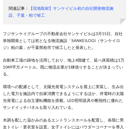
関連記事：
【現地取材】サンケイビル初の自社開発物流施
設、千葉・柏で竣工
フジサンケイグループの不動産会社サンケイビルは3月15日、自社
単独開発としては初となる物流施設「SANKEILOGI（サンケイロ
ジ）柏の葉」が千葉県柏市で竣工したと発表した。
自動車工場の跡地を活用しており、地上4階建て、延べ床面積は1万
1049平方メートル。既に物流企業が1棟借りすることが決まってい
る。
環境への配慮として、太陽光発電システムを屋上に実装し、生み出
した電力を施設内で自家消費できるようにするほか、停電時の太陽
光発電による自立運転機能を搭載。LED照明器具や断熱性に優れた
サンドイッチパネルも取り入れている。
木調を配した温かみのあるエントランスホールを配置し、各階に男
女トイレ・更衣室を設置。女子トイレにはパウダーコーナーを導入