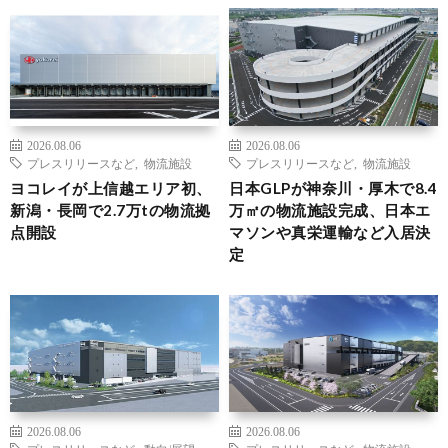
2026.08.06
2026.08.06
プレスリリースなど
,
物流施設
プレスリリースなど
,
物流施設
ヨコレイが上信越エリア初、
日本GLPが神奈川・厚木で8.4
新潟・長岡で2.7万tの物流拠
万㎡の物流施設完成、日本エ
点開設
マソンや真栄運輸など入居決
定
2026.08.06
2026.08.06