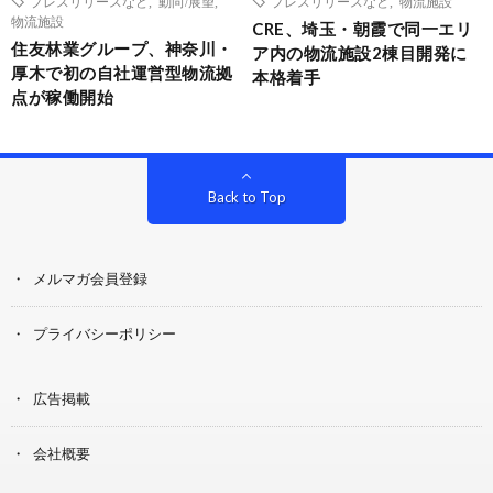
プレスリリースなど
,
動向/展望
,
プレスリリースなど
,
物流施設
物流施設
CRE、埼玉・朝霞で同一エリ
住友林業グループ、神奈川・
ア内の物流施設2棟目開発に
厚木で初の自社運営型物流拠
本格着手
点が稼働開始
Back to Top
メルマガ会員登録
プライバシーポリシー
広告掲載
会社概要