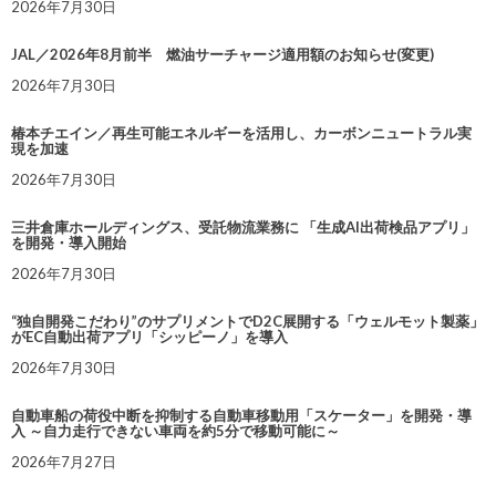
2026年7月30日
JAL／2026年8月前半 燃油サーチャージ適用額のお知らせ(変更)
2026年7月30日
椿本チエイン／再生可能エネルギーを活用し、カーボンニュートラル実
現を加速
2026年7月30日
三井倉庫ホールディングス、受託物流業務に 「生成AI出荷検品アプリ」
を開発・導入開始
2026年7月30日
“独自開発こだわり”のサプリメントでD2C展開する「ウェルモット製薬」
がEC自動出荷アプリ「シッピーノ」を導入
2026年7月30日
自動車船の荷役中断を抑制する自動車移動用「スケーター」を開発・導
入 ～自力走行できない車両を約5分で移動可能に～
2026年7月27日