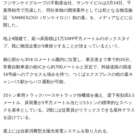
フジサンケイグループの不動産会社、サンケイビルは3月14日、千
葉県柏市で完成した、同社単独の開発案件としては初となる物流施
設「SANKEILOGI（サンケイロジ）柏の葉」を、メディアなどに公
開した。
地上4階建て、延べ床面積は1万1049平方メートルのボックスタイ
プ。既に物流企業が1棟借りすることが決まっているという。
都心部から30キロメートル圏内に位置し、東京港まで車で約35分。
常磐自動車道の柏ICから約700メートルと至近で、幹線道路の国道
16号線へのアクセスも強みを持つ。つくばエクスプレスの柏の葉キ
ャンパス駅からバス通勤が可能。
10トン車用トラックバースやトラック待機場を備え、梁下有効高5.5
メートル、床荷重が1平方メートル当たり5.5トンの標準的なスペッ
クを基本としている。2階には従業員がリラックスできる屋外テラス
を設けている。
屋上には自家消費型太陽光発電システムを取り入れる。