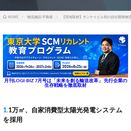
物流施設/不動産
【現地取材】サンケイビル初の自社開発物
HOME
月刊LOGI-BIZ 7月号は「未来を創る輸送改革」 先行企業の
生存戦略を徹底取材
1.1万㎡、自家消費型太陽光発電システム
を採用