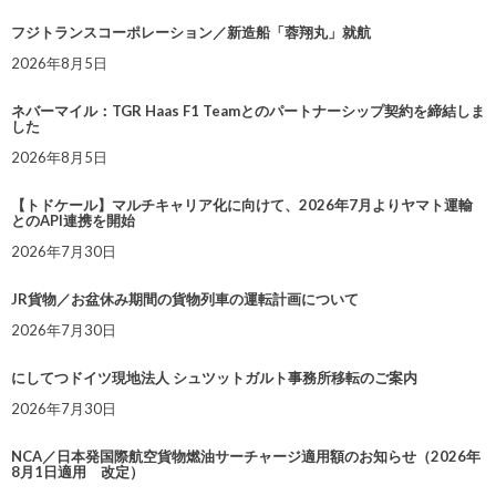
フジトランスコーポレーション／新造船「蓉翔丸」就航
2026年8月5日
ネバーマイル：TGR Haas F1 Teamとのパートナーシップ契約を締結しま
した
2026年8月5日
【トドケール】マルチキャリア化に向けて、2026年7月よりヤマト運輸
とのAPI連携を開始
2026年7月30日
JR貨物／お盆休み期間の貨物列車の運転計画について
2026年7月30日
にしてつドイツ現地法人 シュツットガルト事務所移転のご案内
2026年7月30日
NCA／日本発国際航空貨物燃油サーチャージ適用額のお知らせ（2026年
8月1日適用 改定）