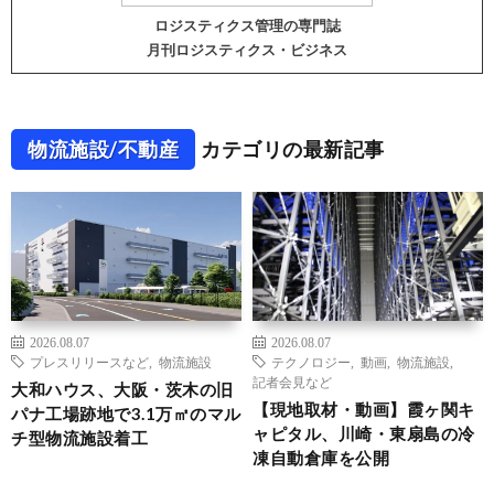
ロジスティクス管理の専門誌
月刊ロジスティクス・ビジネス
物流施設/不動産
カテゴリの最新記事
2026.08.07
2026.08.07
プレスリリースなど
,
物流施設
テクノロジー
,
動画
,
物流施設
,
記者会見など
大和ハウス、大阪・茨木の旧
【現地取材・動画】霞ヶ関キ
パナ工場跡地で3.1万㎡のマル
ャピタル、川崎・東扇島の冷
チ型物流施設着工
凍自動倉庫を公開