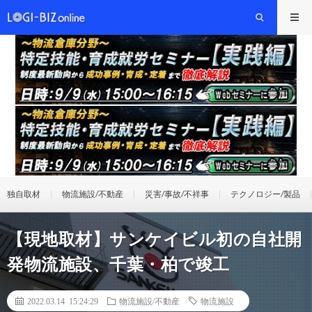
独自取材
物流施設/不動産
災害/事故/不祥事
テクノロジー/製品
【現地取材】サンケイビル初の自社開
発物流施設、千葉・柏で竣工
2022.03.14 15:24:29
物流施設/不動産
物流施設