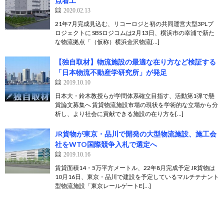
点着工
2020.02.13
21年7月完成見込む、リコーロジと初の共同運営大型3PLプ
ロジェクトに SBSロジコムは2月13日、横浜市の幸浦で新た
な物流拠点「（仮称）横浜金沢物流[…]
【独自取材】物流施設の最適な在り方など検証する
「日本物流不動産学研究所」が発足
2019.10.10
日本大・鈴木教授らが学問体系確立目指す、活動第1弾で懸
賞論文募集へ 賃貸物流施設市場の現状を学術的な立場から分
析し、より社会に貢献できる施設の在り方を[…]
JR貨物が東京・品川で開発の大型物流施設、施工会
社をWTO国際競争入札で選定へ
2019.10.16
賃貸面積14・5万平方メートル、22年8月完成予定 JR貨物は
10月16日、東京・品川で建設を予定しているマルチテナント
型物流施設「東京レールゲートE[…]