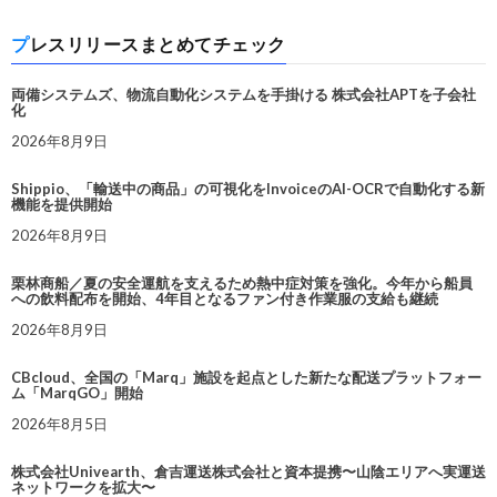
プレスリリースまとめてチェック
両備システムズ、物流自動化システムを手掛ける 株式会社APTを子会社
化
2026年8月9日
Shippio、「輸送中の商品」の可視化をInvoiceのAI-OCRで自動化する新
機能を提供開始
2026年8月9日
栗林商船／夏の安全運航を支えるため熱中症対策を強化。今年から船員
への飲料配布を開始、4年目となるファン付き作業服の支給も継続
2026年8月9日
CBcloud、全国の「Marq」施設を起点とした新たな配送プラットフォー
ム「MarqGO」開始
2026年8月5日
株式会社Univearth、倉吉運送株式会社と資本提携〜山陰エリアへ実運送
ネットワークを拡大〜