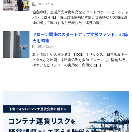
2025.12.04
協定締結、生活用品や食料品など コストコホールセールジャ
パンは12月4日、海上自衛隊補給本部と災害時などの物資調
達に関して協力すると発表した。連携の協[…]
ドローン関連のスタートアップ支援ファンド、52億
円を調達
2019.05.07
みずほ銀行や大和証券G、KDDI、オリックス、日本郵政キャ
ピタルなど出資、本田圭佑氏も参加 ドローン（小型無人機）
やエアモビリティーの実用化・商用化に[…]