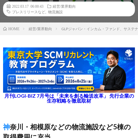
2022.03.17 06:00:43
経営/業界動向
プレスリリースなど
,
物流施設
経営/業界動向
GLPジャパン・インカム・ファンド、サステナ
HOME
月刊LOGI-BIZ 7月号は「未来を創る輸送改革」 先行企業の
生存戦略を徹底取材
神奈川・相模原などの物流施設など5棟の
取得費用に充当