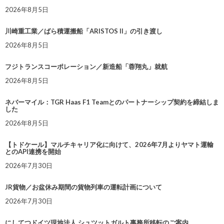
2026年8月5日
川崎重工業／ばら積運搬船「ARISTOS II」の引き渡し
2026年8月5日
フジトランスコーポレーション／新造船「蓉翔丸」就航
2026年8月5日
ネバーマイル：TGR Haas F1 Teamとのパートナーシップ契約を締結しま
した
2026年8月5日
【トドケール】マルチキャリア化に向けて、2026年7月よりヤマト運輸
とのAPI連携を開始
2026年7月30日
JR貨物／お盆休み期間の貨物列車の運転計画について
2026年7月30日
にしてつドイツ現地法人 シュツットガルト事務所移転のご案内