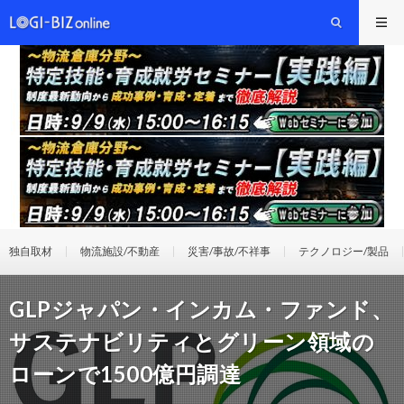
独自取材
物流施設/不動産
災害/事故/不祥事
テクノロジー/製品
GLPジャパン・インカム・ファンド、
サステナビリティとグリーン領域の
ローンで1500億円調達