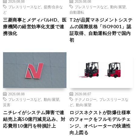
2026.08.08
2026.08.08
プレスリリースなど
,
提携/合弁な
プレスリリースなど
,
動向/展望
,
ど
自動運転
三菱商事とメディパルHD、医
T2が品質マネジメントシステ
療機関の経営効率化支援で連
ムの国際規格「ISO9001」認
携強化
証取得、自動運転分野で国内
初
2026.08.08
2026.08.07
プレスリリースなど
,
動向/展望
,
テクノロジー
,
プレスリリースな
災害
ど
,
動向/展望
ニチレイがシステム障害で連
ロジスネクストが防爆仕様車
結売上高50億円減見込み、対
のフォークをフルモデルチェ
応費用10億円を特損計上
ンジ、オペレーターの快適性
向上図る