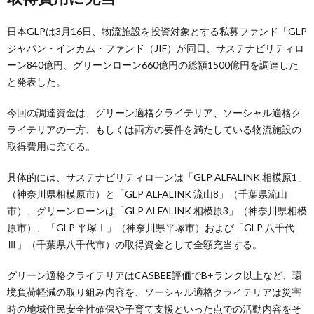
日本GLPは3月16日、物流施設を投資対象とする私募ファンド「GLP
ジャパン・インカム・ファンド（JIF）が同日、サステナビリティロ
ーン840億円、グリーンローン660億円の総額1500億円を調達した
と発表した。
今回の調達資金は、グリーン適格クライテリア、ソーシャル適格ク
ライテリアの一方、もしくは両方の要件を満たしている物流施設の
取得費用に充てる。
具体的には、サステナビリティローンは「GLP ALFALINK 相模原1」
（神奈川県相模原市）と「GLP ALFALINK 流山8」（千葉県流山
市）、グリーンローンは「GLP ALFALINK 相模原3」（神奈川県相模
原市）、「GLP 平塚Ⅰ」（神奈川県平塚市）および「GLP 八千代
Ⅲ」（千葉県八千代市）の取得資金として全額充当する。
グリーン適格クライテリアはCASBEE評価でB+ランク以上など、環
境負荷軽減の取り組み内容を、ソーシャル適格クライテリアは災害
時の地域住民安全性確保や子育て支援といった点での活動内容をそ