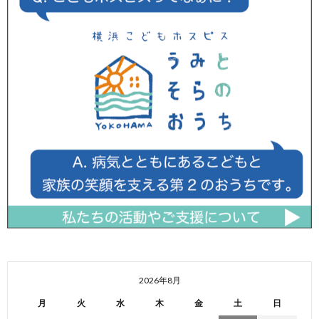
2026年8月
月
火
水
木
金
土
日