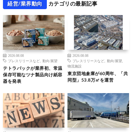
経営/業界動向
カテゴリの最新記事
2026.08.08
2026.08.08
プレスリリースなど
,
動向/展望
プレスリリースなど
,
動向/展望
,
物流施設
テトラパックが業界初、常温
東京団地倉庫が60周年、「共
保存可能なツナ製品向け紙容
同型」53.8万㎡を運営
器を発表