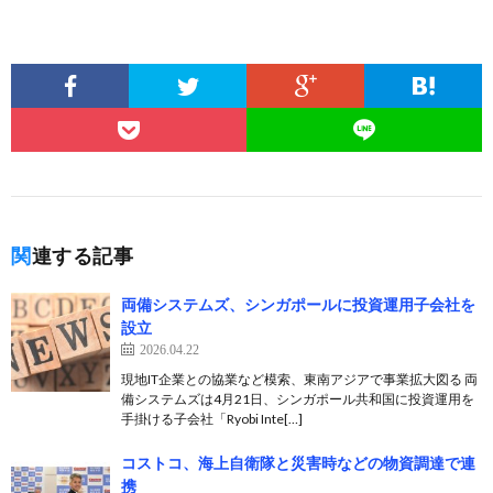
関連する記事
両備システムズ、シンガポールに投資運用子会社を
設立
2026.04.22
現地IT企業との協業など模索、東南アジアで事業拡大図る 両
備システムズは4月21日、シンガポール共和国に投資運用を
手掛ける子会社「Ryobi Inte[…]
コストコ、海上自衛隊と災害時などの物資調達で連
携