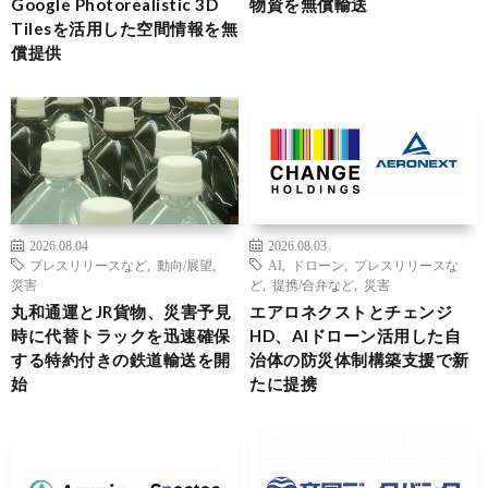
Google Photorealistic 3D
物資を無償輸送
Tilesを活用した空間情報を無
償提供
2026.08.04
2026.08.03
プレスリリースなど
,
動向/展望
,
AI
,
ドローン
,
プレスリリースな
災害
ど
,
提携/合弁など
,
災害
丸和通運とJR貨物、災害予見
エアロネクストとチェンジ
時に代替トラックを迅速確保
HD、AIドローン活用した自
する特約付きの鉄道輸送を開
治体の防災体制構築支援で新
始
たに提携