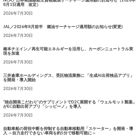
NCA／日本発国際航空貨物燃油サーチャージ適用額のお知らせ（2026年
8月1日適用 改定）
2026年7月30日
JAL／2026年8月前半 燃油サーチャージ適用額のお知らせ(変更)
2026年7月30日
椿本チエイン／再生可能エネルギーを活用し、カーボンニュートラル実
現を加速
2026年7月30日
三井倉庫ホールディングス、受託物流業務に 「生成AI出荷検品アプリ」
を開発・導入開始
2026年7月30日
“独自開発こだわり”のサプリメントでD2C展開する「ウェルモット製薬」
がEC自動出荷アプリ「シッピーノ」を導入
2026年7月30日
自動車船の荷役中断を抑制する自動車移動用「スケーター」を開発・導
入 ～自力走行できない車両を約5分で移動可能に～