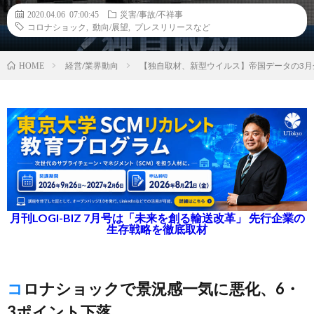
2020.04.06 07:00:45
災害/事故/不祥事
コロナショック
,
動向/展望
,
プレスリリースなど
経営/業界動向
【独自取材、新型ウイルス】帝国データの3月
HOME
月刊LOGI-BIZ 7月号は「未来を創る輸送改革」 先行企業の
生存戦略を徹底取材
コロナショックで景況感一気に悪化、6・
3ポイント下落