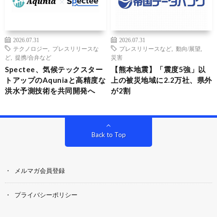
2026.07.31
2026.07.31
テクノロジー
,
プレスリリースな
プレスリリースなど
,
動向/展望
,
ど
,
提携/合弁など
災害
Spectee、気候テックスター
【熊本地震】「震度5強」以
トアップのAquniaと高精度な
上の被災地域に2.2万社、県外
洪水予測技術を共同開発へ
が2割
Back to Top
メルマガ会員登録
プライバシーポリシー