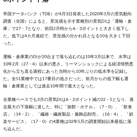
帝国データバンク（TDB）が4月3日発表した2020年3月の景気動向
調査（全国）によると、景況感を示す業種別の景気DIは「運輸・倉
庫」で27・7となり、前回2月時から6・3ポイントと大きく低下し
た。低下は4カ月連続で、景況感の分かれ目となる50を大きく下回
った。
運輸・倉庫業のDIが20台まで落ち込むのは10年3月以来で、水準は
10年2月（27・4）以来の悪さ。リーマンショックによる経済情勢悪
化から立ち直る過程にあった当時から10年ぶりの低水準を記録し
た。全51業種中では17番目の低さだった。前月からの低下幅も運
輸・倉庫業としては過去10年間で最大となった。
全業種ベースでも3月の景気DIは6・2ポイント減の32・5となり、過
去最大の下落幅に達した。特に「旅館・ホテル」（7・0）、「飲食
店」（14・2）、「繊維・繊維製品・服飾品卸売」（16・4）、「娯
楽サービス」（17・0）の4業種は02年5月の調査開始以来最低に落
ち込んだ。