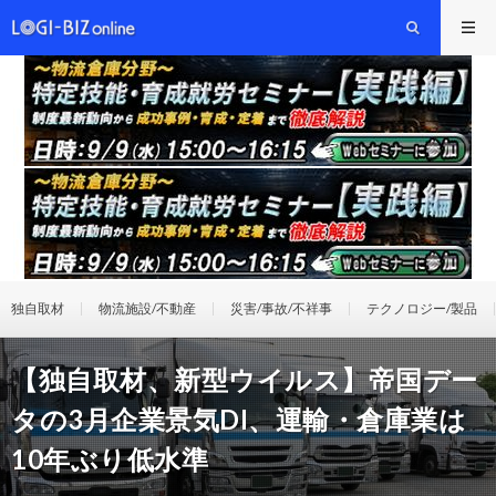
独自取材
物流施設/不動産
災害/事故/不祥事
テクノロジー/製品
【独自取材、新型ウイルス】帝国デー
タの3月企業景気DI、運輸・倉庫業は
10年ぶり低水準