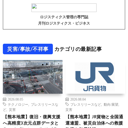
ロジスティクス管理の専門誌
月刊ロジスティクス・ビジネス
災害/事故/不祥事
カテゴリの最新記事
2026.08.05
2026.08.04
テクノロジー
,
プレスリリースな
プレスリリースなど
,
動向/展望
,
ど
,
災害
災害
【熊本地震】復旧・復興支援
【熊本地震】JR貨物と全国通
へ高精度3次元点群データと
運連盟、被災自治体への救援