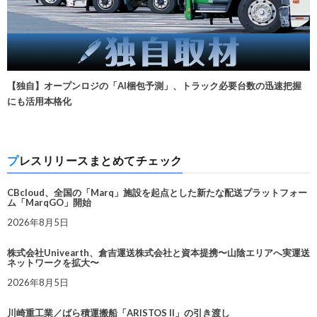
【独自】オープンロジの「AI梱包予測」、トラック必要台数の迅速把握
にも活用本格化
プレスリリースまとめてチェック
CBcloud、全国の「Marq」施設を起点とした新たな配送プラットフォー
ム「MarqGO」開始
2026年8月5日
株式会社Univearth、倉吉運送株式会社と資本提携〜山陰エリアへ実運送
ネットワークを拡大〜
2026年8月5日
川崎重工業／ばら積運搬船「ARISTOS II」の引き渡し