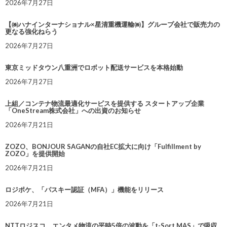
2026年7月27日
【㈱ハナインターナショナル×星清重機運輸㈱】グループ会社で販売力の
更なる強化ねらう
2026年7月27日
東京ミッドタウン八重洲でロボット配送サービスを本格始動
2026年7月27日
上組／コンテナ物流最適化サービスを提供する スタートアップ企業
「OneStream株式会社」への出資のお知らせ
2026年7月21日
ZOZO、BONJOUR SAGANの自社EC拡大に向け「Fulfillment by
ZOZO」を提供開始
2026年7月21日
ロジポケ、「パスキー認証（MFA）」機能をリリース
2026年7月21日
NTTロジスコ、エンタメ物流の平時5倍の波動を「t-Sort MAS」で吸収