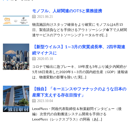
モノフル、人材関連のOTSと業務提携
2021.06.21
物流施設向けスタッフ確保をより確実に モノフルは6月15
日、製造請負などを手掛けるアウトソーシング傘下で人材関
連サービスのアウトソーシングトータルサポ[…]
【新型ウイルス】1～3月の実質成長率、2四半期連
続マイナスに
2020.05.18
コロナで輸出に急ブレーキ、19年度も5年ぶり減少 内閣府が
5月18日発表した2020年1～3月の国内総生産（GDP）速報値
は、物価変動の影響を除いた実[…]
【独自】「キーエンスやファナックのような日本の
産業下支えする存在目指す」
2023.10.04
LexxPluss・阿蘓代表取締役＆秋葉顧問インタビュー（後
編） 次世代の自動搬送システム開発を手掛ける
LexxPluss（レックスプラス）の阿蘓（あ[…]