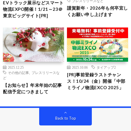
プレスリリースなど
EVトラック展示などスマート
謹賀新年・2026年も何卒宜し
物流EXPO開催！1/21～23＠
くお願い申し上げます
東京ビッグサイト[PR]
2025.12.25
2025.10.06
タイアップ2
その他の記事
,
プレスリリースな
[PR]事前登録ラストチャン
ど
ス！10/24（金）開催「中部
【お知らせ】年末年始の記事
ミライノ物流EXCO 2025」
配信予定につきまして
Back to Top