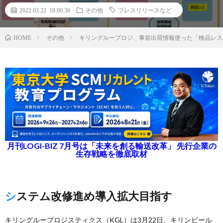
2022.03.22 18:00:36
その他
プレスリリースなど
その他
キリングループロジ、事前出荷情報使った「検品レス
HOME
月刊LOGI-BIZ 7月号は「未来を創る輸送改革」 先行企業の
生存戦略を徹底取材
システム改修進め導入拡大目指す
キリングループロジスティクス（KGL）は3月22日、キリンビール