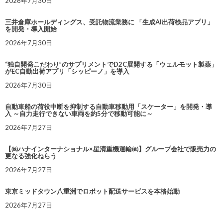
2026年7月30日
三井倉庫ホールディングス、受託物流業務に 「生成AI出荷検品アプリ」
を開発・導入開始
2026年7月30日
“独自開発こだわり”のサプリメントでD2C展開する「ウェルモット製薬」
がEC自動出荷アプリ「シッピーノ」を導入
2026年7月30日
自動車船の荷役中断を抑制する自動車移動用「スケーター」を開発・導
入 ～自力走行できない車両を約5分で移動可能に～
2026年7月27日
【㈱ハナインターナショナル×星清重機運輸㈱】グループ会社で販売力の
更なる強化ねらう
2026年7月27日
東京ミッドタウン八重洲でロボット配送サービスを本格始動
2026年7月27日