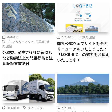
2026.06.25
2026.04.01
動向/展望
プレスリリースなど
,
不祥事
,
動
弊社公式ウェブサイトを全面
向/展望
リニューアルいたしました：
公取委、荷主779社に荷待ち
「LOGI-BIZ」の魅力をお伝え
など独禁法上の問題行為と注
いたします！
意喚起文書送付
2026.01.09
タイアップ2
2026.01.01