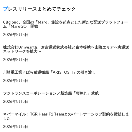
プレスリリースまとめてチェック
CBcloud、全国の「Marq」施設を起点とした新たな配送プラットフォー
ム「MarqGO」開始
2026年8月5日
株式会社Univearth、倉吉運送株式会社と資本提携〜山陰エリアへ実運送
ネットワークを拡大〜
2026年8月5日
川崎重工業／ばら積運搬船「ARISTOS II」の引き渡し
2026年8月5日
フジトランスコーポレーション／新造船「蓉翔丸」就航
2026年8月5日
ネバーマイル：TGR Haas F1 Teamとのパートナーシップ契約を締結しま
した
2026年8月5日