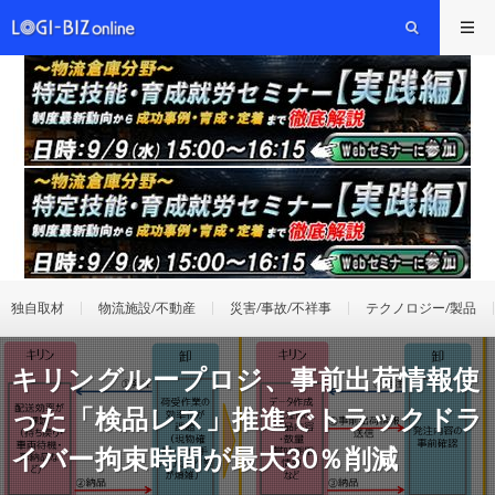
独自取材
物流施設/不動産
災害/事故/不祥事
テクノロジー/製品
キリングループロジ、事前出荷情報使
った「検品レス」推進でトラックドラ
イバー拘束時間が最大30％削減