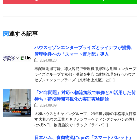
関連する記事
ハウスセゾンエンタープライズとライナフが提携、
管理物件への「スマート置き配」導入
2024.08.28
再配達削減可能、導入容易で管理費用抑制も 明豊エンタープ
ライズグループで京都・滋賀を中心に建物管理を行うハウス
セゾンエンタープライズ（京都市上京区）と[…]
「24年問題」対応へ物流施設で映像とAI活用した荷
待ち・荷役時間可視化の実証実験開始
2024.09.09
大和ハウスとキヤノングループ、25年度以降の本格導入目指
す 大和ハウス工業とキヤノンマーケティングジャパンの両社
は9月9日、物流施設でトラックドライバ[…]
日本ハム、食肉物流にuprの「スマートパレット」