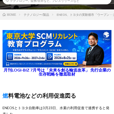
テクノロジー
,
提携/合弁など
,
プレスリリースなど
テクノロジー/製品
ENEOS、トヨタの実験都市「ウーブン
HOME
月刊LOGI-BIZ 7月号は「未来を創る輸送改革」 先行企業の
生存戦略を徹底取材
燃料電池などの利用促進図る
ENEOSとトヨタ自動車は3月23日、水素の利用促進で連携すると発
表した。