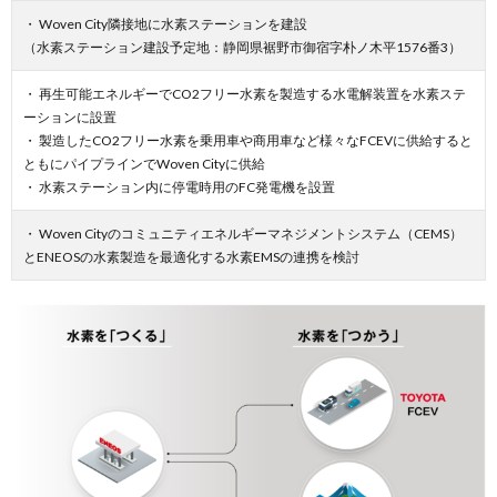
・ Woven City隣接地に水素ステーションを建設
（水素ステーション建設予定地：静岡県裾野市御宿字朴ノ木平1576番3）
・ 再生可能エネルギーでCO2フリー水素を製造する水電解装置を水素ステ
ーションに設置
・ 製造したCO2フリー水素を乗用車や商用車など様々なFCEVに供給すると
ともにパイプラインでWoven Cityに供給
・ 水素ステーション内に停電時用のFC発電機を設置
・ Woven Cityのコミュニティエネルギーマネジメントシステム（CEMS）
とENEOSの水素製造を最適化する水素EMSの連携を検討