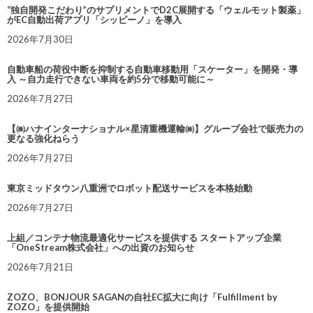
“独自開発こだわり”のサプリメントでD2C展開する「ウェルモット製薬」
がEC自動出荷アプリ「シッピーノ」を導入
2026年7月30日
自動車船の荷役中断を抑制する自動車移動用「スケーター」を開発・導
入 ～自力走行できない車両を約5分で移動可能に～
2026年7月27日
【㈱ハナインターナショナル×星清重機運輸㈱】グループ会社で販売力の
更なる強化ねらう
2026年7月27日
東京ミッドタウン八重洲でロボット配送サービスを本格始動
2026年7月27日
上組／コンテナ物流最適化サービスを提供する スタートアップ企業
「OneStream株式会社」への出資のお知らせ
2026年7月21日
ZOZO、BONJOUR SAGANの自社EC拡大に向け「Fulfillment by
ZOZO」を提供開始