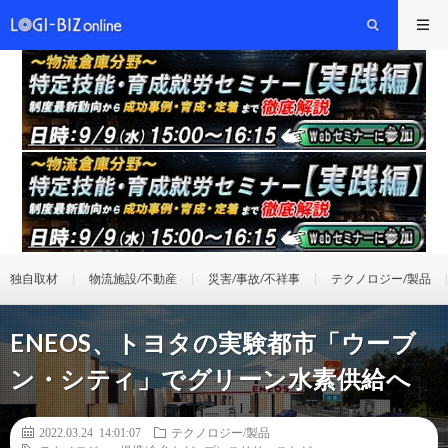
独自取材
物流施設/不動産
災害/事故/不祥事
テクノロジー/製品
ENEOS、トヨタの実験都市「ウーブ
ン・シティ」でグリーン水素供給へ
2022.03.24 14:01:07
テクノロジー/製品