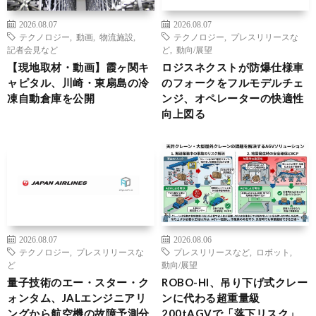
2026.08.07
2026.08.07
テクノロジー
,
動画
,
物流施設
,
テクノロジー
,
プレスリリースな
記者会見など
ど
,
動向/展望
【現地取材・動画】霞ヶ関キ
ロジスネクストが防爆仕様車
ャピタル、川崎・東扇島の冷
のフォークをフルモデルチェ
凍自動倉庫を公開
ンジ、オペレーターの快適性
向上図る
2026.08.07
2026.08.06
テクノロジー
,
プレスリリースな
プレスリリースなど
,
ロボット
,
ど
動向/展望
量子技術のエー・スター・ク
ROBO-HI、吊り下げ式クレー
ォンタム、JALエンジニアリ
ンに代わる超重量級
ングから航空機の故障予測分
200tAGVで「落下リスク」