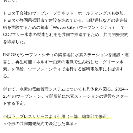
トヨタ子会社のウーブン・プラネット・ホールディングスも参加。
トヨタが静岡県裾野市で建設を進めている、自動運転などの先進技
術を実験するための都市「Woven City（ウーブン・シティ）」で
CO2フリー水素の製造と利用を共同で推進するため、共同開発契約
を締結した。
ENEOSがウーブン・シティの隣接地に水素ステーションを建設・運
営し、再生可能エネルギー由来の電気で生み出した「グリーン水
素」を供給。ウーブン・シティで走行する燃料電池車にも提供す
る。
併せて、水素の需給管理システムについても具体化を図る。2024～
25年のウーブン・シティ開所前に水素ステーションの運営をスター
トする予定。
※以下、プレスリリースより引用（一部、編集部で修正）
＜今般の共同開発契約で決定した事項＞