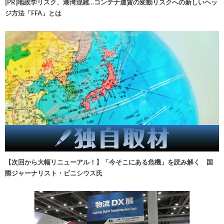
[PR]地政学リスク、港湾混雑…コンテナ運賃の変動リスクへの新しいヘッ
ジ方法「FFA」とは
【次回から大幅リニューアル！】「今そこにある危機」を読み解く 国
際ジャーナリスト・ビニシウス氏