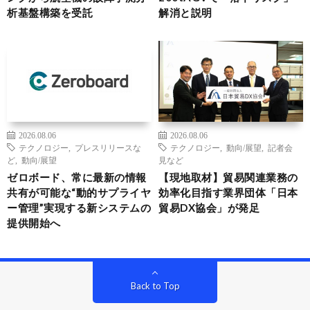
析基盤構築を受託
解消と説明
2026.08.06
2026.08.06
テクノロジー
,
プレスリリースな
テクノロジー
,
動向/展望
,
記者会
ど
,
動向/展望
見など
ゼロボード、常に最新の情報
【現地取材】貿易関連業務の
共有が可能な“動的サプライヤ
効率化目指す業界団体「日本
ー管理”実現する新システムの
貿易DX協会」が発足
提供開始へ
Back to Top