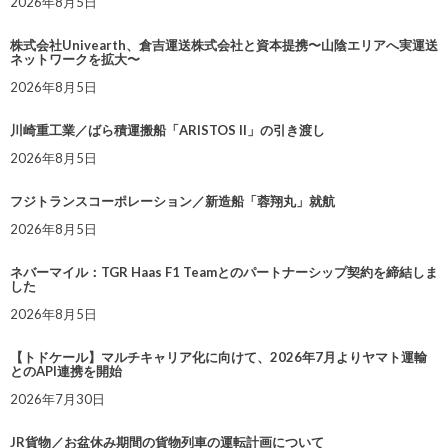
2026年8月5日
株式会社Univearth、倉吉運送株式会社と資本提携〜山陰エリアへ実運送
ネットワークを拡大〜
2026年8月5日
川崎重工業／ばら積運搬船「ARISTOS II」の引き渡し
2026年8月5日
フジトランスコーポレーション／新造船「蓉翔丸」就航
2026年8月5日
ネバーマイル：TGR Haas F1 Teamとのパートナーシップ契約を締結しま
した
2026年8月5日
【トドケール】マルチキャリア化に向けて、2026年7月よりヤマト運輸
とのAPI連携を開始
2026年7月30日
JR貨物／お盆休み期間の貨物列車の運転計画について