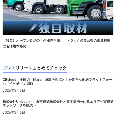
【独自】オープンロジの「AI梱包予測」、トラック必要台数の迅速把握
にも活用本格化
プレスリリースまとめてチェック
CBcloud、全国の「Marq」施設を起点とした新たな配送プラットフォー
ム「MarqGO」開始
2026年8月5日
株式会社Univearth、倉吉運送株式会社と資本提携〜山陰エリアへ実運送
ネットワークを拡大〜
2026年8月5日