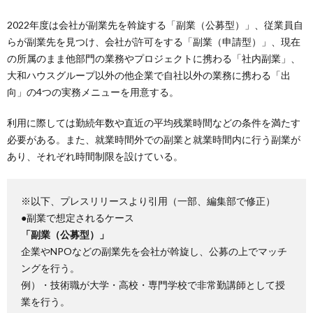
2022年度は会社が副業先を斡旋する「副業（公募型）」、従業員自
らが副業先を見つけ、会社が許可をする「副業（申請型）」、現在
の所属のまま他部門の業務やプロジェクトに携わる「社内副業」、
大和ハウスグループ以外の他企業で自社以外の業務に携わる「出
向」の4つの実務メニューを用意する。
利用に際しては勤続年数や直近の平均残業時間などの条件を満たす
必要がある。また、就業時間外での副業と就業時間内に行う副業が
あり、それぞれ時間制限を設けている。
※以下、プレスリリースより引用（一部、編集部で修正）
●副業で想定されるケース
「副業（公募型）」
企業やNPOなどの副業先を会社が斡旋し、公募の上でマッチ
ングを行う。
例）・技術職が大学・高校・専門学校で非常勤講師として授
業を行う。