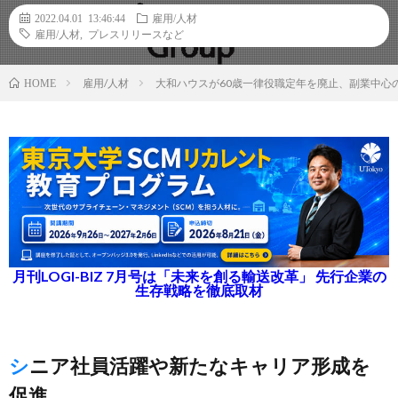
2022.04.01 13:46:44
雇用/人材
雇用/人材
,
プレスリリースなど
雇用/人材
大和ハウスが60歳一律役職定年を廃止、副業中心
HOME
月刊LOGI-BIZ 7月号は「未来を創る輸送改革」 先行企業の
生存戦略を徹底取材
シニア社員活躍や新たなキャリア形成を
促進