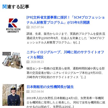
関連する記事
[PR]文科省支援事業に採択！「SCMプロフェッショ
ナル人材教育プログラム」が25年8月開講
2025.07.04
調達、生産、販売からロジまで、実践的プログラムを提供 流
通経済大学は2025年8月、社会人を対象とした「SCMプロフ
ェッショナル人材教育プログラム」を[…]
ニチレイロジグループ、川崎に初のサテライトオフ
ィスを開設
2020.09.23
物流センター勤務の従業員ら使用、通勤時間削減や異なる部
署の交流促進が狙い ニチレイロジグループ本社は9月23日、
川崎市内で同社初のサテライトオフィス「[…]
日本郵船初の女性機関長が誕生
2025.04.04
2011年入社の矢野氏 日本郵船は4月1日、矢野美希一等機関
士を機関長に登用したと発表した。 同社で女性を機関長に就
かせるのは初めて。 矢野氏は201[…]