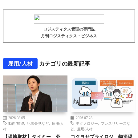
ロジスティクス管理の専門誌
月刊ロジスティクス・ビジネス
雇用/人材
カテゴリの最新記事
2026.08.05
2026.07.28
動向/展望
,
記者会見など
,
雇用/人
テクノロジー
,
プレスリリースな
材
ど
,
雇用/人材
【現地取材】タイミー、外
コクヨサプライロジ、物流現