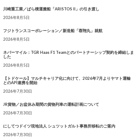
川崎重工業／ばら積運搬船「ARISTOS II」の引き渡し
2026年8月5日
フジトランスコーポレーション／新造船「蓉翔丸」就航
2026年8月5日
ネバーマイル：TGR Haas F1 Teamとのパートナーシップ契約を締結しま
した
2026年8月5日
【トドケール】マルチキャリア化に向けて、2026年7月よりヤマト運輸
とのAPI連携を開始
2026年7月30日
JR貨物／お盆休み期間の貨物列車の運転計画について
2026年7月30日
にしてつドイツ現地法人 シュツットガルト事務所移転のご案内
2026年7月30日