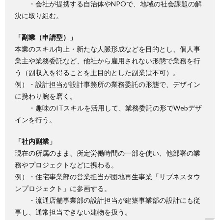
・会社が提携する自治体やNPOで、地域の社会課題の解
決に取り組む。
「副業（申請型）」
本業のスキル向上・新たな人脈形成などを目的とし、個人事
業主や業務委託など、他社から雇用されない形態で業務を行
う（副収入を得ることを主目的とした副業は不可）。
例）・設計担当が設計事務所の業務委託の形態で、デザイン
に携わり腕を磨く。
・趣味のITスキルを活用して、業務委託の形でWebデザ
インを行う。
「社内副業」
現在の所属のまま、所定労働時間の一部を使い、他部署の業
務やプロジェクトなどに携わる。
例）・住宅事業部の営業担当が団地再生事業「リブネスタウ
ンプロジェクト」に参画する。
・流通店舗事業部の設計担当が建築事業部の設計にも従
事し、通常担当できない建物を扱う。