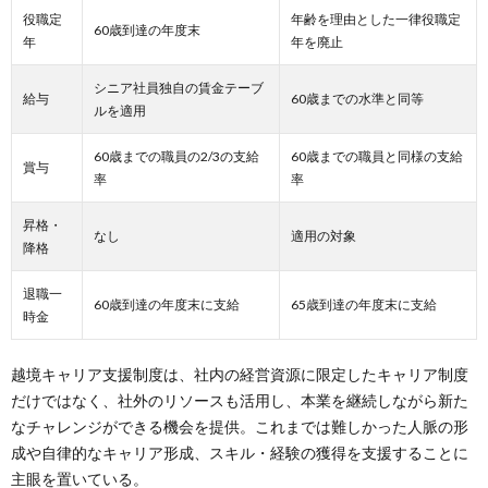
役職定
年齢を理由とした一律役職定
60歳到達の年度末
年
年を廃止
シニア社員独自の賃金テーブ
給与
60歳までの水準と同等
ルを適用
60歳までの職員の2/3の支給
60歳までの職員と同様の支給
賞与
率
率
昇格・
なし
適用の対象
降格
退職一
60歳到達の年度末に支給
65歳到達の年度末に支給
時金
越境キャリア支援制度は、社内の経営資源に限定したキャリア制度
だけではなく、社外のリソースも活用し、本業を継続しながら新た
なチャレンジができる機会を提供。これまでは難しかった人脈の形
成や自律的なキャリア形成、スキル・経験の獲得を支援することに
主眼を置いている。