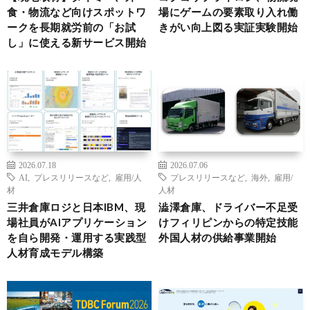
食・物流など向けスポットワ
場にゲームの要素取り入れ働
ークを長期就労前の「お試
きがい向上図る実証実験開始
し」に使える新サービス開始
2026.07.18
2026.07.06
AI
,
プレスリリースなど
,
雇用/人
プレスリリースなど
,
海外
,
雇用/
材
人材
三井倉庫ロジと日本IBM、現
澁澤倉庫、ドライバー不足受
場社員がAIアプリケーション
けフィリピンからの特定技能
を自ら開発・運用する実践型
外国人材の供給事業開始
人材育成モデル構築