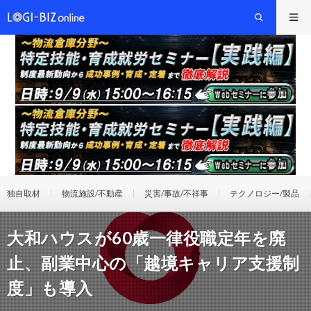
独自取材
物流施設/不動産
災害/事故/不祥事
テクノロジー/製品
大和ハウスが60歳一律役職定年を廃
止、副業中心の「越境キャリア支援制
度」も導入