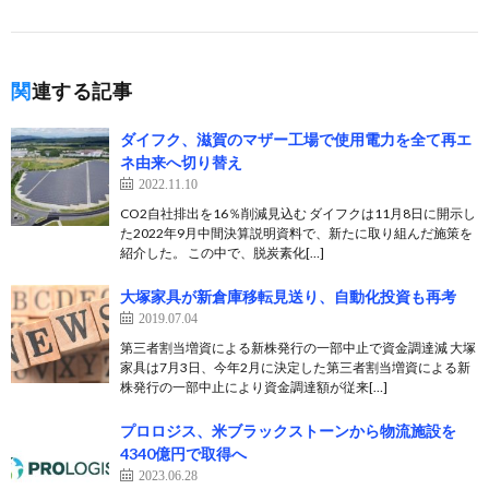
関連する記事
ダイフク、滋賀のマザー工場で使用電力を全て再エ
ネ由来へ切り替え
2022.11.10
CO2自社排出を16％削減見込む ダイフクは11月8日に開示し
た2022年9月中間決算説明資料で、新たに取り組んだ施策を
紹介した。 この中で、脱炭素化[…]
大塚家具が新倉庫移転見送り、自動化投資も再考
2019.07.04
第三者割当増資による新株発行の一部中止で資金調達減 大塚
家具は7月3日、今年2月に決定した第三者割当増資による新
株発行の一部中止により資金調達額が従来[…]
プロロジス、米ブラックストーンから物流施設を
4340億円で取得へ
2023.06.28