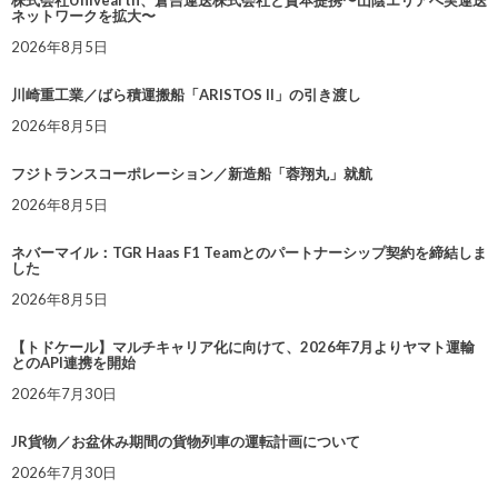
株式会社Univearth、倉吉運送株式会社と資本提携〜山陰エリアへ実運送
ネットワークを拡大〜
2026年8月5日
川崎重工業／ばら積運搬船「ARISTOS II」の引き渡し
2026年8月5日
フジトランスコーポレーション／新造船「蓉翔丸」就航
2026年8月5日
ネバーマイル：TGR Haas F1 Teamとのパートナーシップ契約を締結しま
した
2026年8月5日
【トドケール】マルチキャリア化に向けて、2026年7月よりヤマト運輸
とのAPI連携を開始
2026年7月30日
JR貨物／お盆休み期間の貨物列車の運転計画について
2026年7月30日