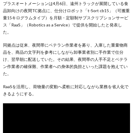
プラスオートメーションは4月6日、遠州トラックが展開している食
品卸向けの夜間TC拠点に、仕分けロボット「t-Sort cb15」（可搬重
量15キログラムタイプ）を月額・定額制サブスクリプションサービ
ス「RaaS」（Robotics as a Service）で提供を開始したと発表し
た。
同拠点は従来、夜間帯にベテラン作業者を募り、入庫した重量物商
品を、商品の文字列を参考にしながら卸事業者別に手作業で仕分
け、翌早朝に配送していた。その結果、夜間帯の人手不足とベテラ
ン作業者の確保難、作業者への身体的負担といった課題を抱えてい
た。
RaaSを活用し、荷物量の変動へ柔軟に対応しながら業務を省人化で
きるようにする。