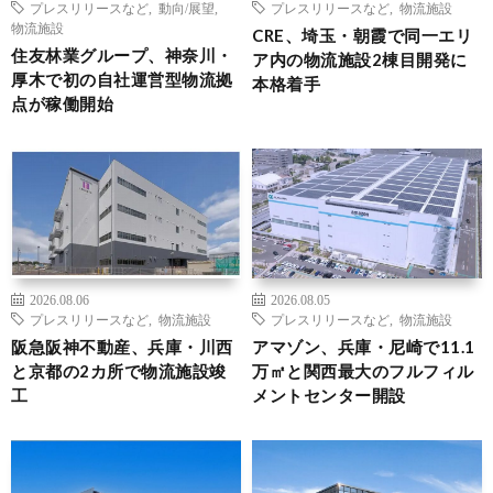
プレスリリースなど
,
動向/展望
,
プレスリリースなど
,
物流施設
物流施設
CRE、埼玉・朝霞で同一エリ
住友林業グループ、神奈川・
ア内の物流施設2棟目開発に
厚木で初の自社運営型物流拠
本格着手
点が稼働開始
2026.08.06
2026.08.05
プレスリリースなど
,
物流施設
プレスリリースなど
,
物流施設
阪急阪神不動産、兵庫・川西
アマゾン、兵庫・尼崎で11.1
と京都の2カ所で物流施設竣
万㎡と関西最大のフルフィル
工
メントセンター開設