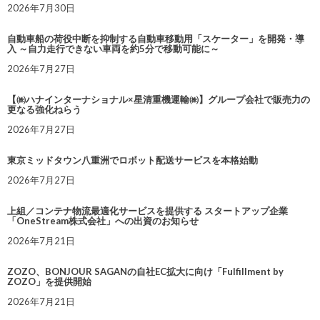
2026年7月30日
自動車船の荷役中断を抑制する自動車移動用「スケーター」を開発・導
入 ～自力走行できない車両を約5分で移動可能に～
2026年7月27日
【㈱ハナインターナショナル×星清重機運輸㈱】グループ会社で販売力の
更なる強化ねらう
2026年7月27日
東京ミッドタウン八重洲でロボット配送サービスを本格始動
2026年7月27日
上組／コンテナ物流最適化サービスを提供する スタートアップ企業
「OneStream株式会社」への出資のお知らせ
2026年7月21日
ZOZO、BONJOUR SAGANの自社EC拡大に向け「Fulfillment by
ZOZO」を提供開始
2026年7月21日