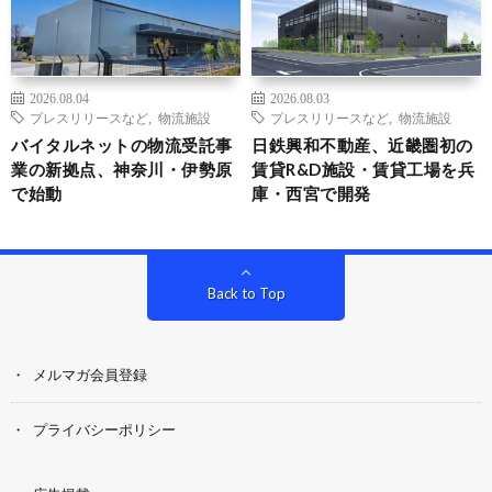
2026.08.04
2026.08.03
プレスリリースなど
,
物流施設
プレスリリースなど
,
物流施設
バイタルネットの物流受託事
日鉄興和不動産、近畿圏初の
業の新拠点、神奈川・伊勢原
賃貸R&D施設・賃貸工場を兵
で始動
庫・西宮で開発
Back to Top
メルマガ会員登録
プライバシーポリシー