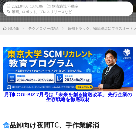
2022.04.06 13:48:06
物流施設/不動産
動画
,
ロボット
,
プレスリリースなど
テクノロジー/製品
遠州トラック、物流拠点にプラスオートメ
HOME
月刊LOGI-BIZ 7月号は「未来を創る輸送改革」 先行企業の
生存戦略を徹底取材
食品卸向け夜間TC、手作業解消