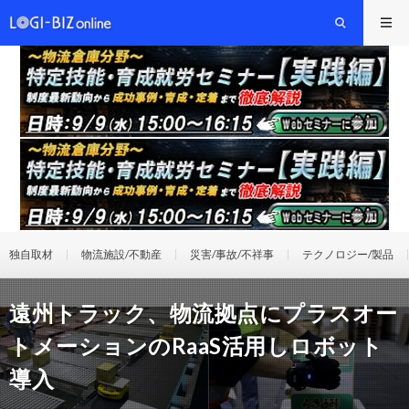
独自取材
物流施設/不動産
災害/事故/不祥事
テクノロジー/製品
遠州トラック、物流拠点にプラスオー
トメーションのRaaS活用しロボット
導入