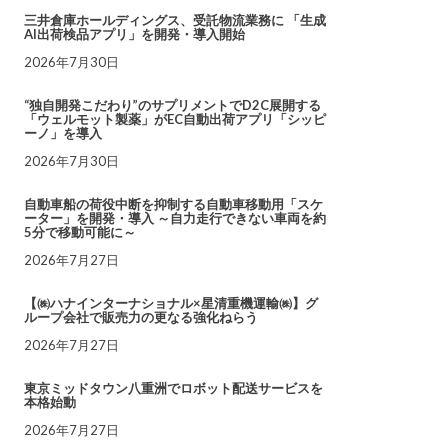
三井倉庫ホールディングス、受託物流業務に 「生成
AI出荷検品アプリ」を開発・導入開始
2026年7月30日
“独自開発こだわり”のサプリメントでD2C展開する
「ウェルモット製薬」がEC自動出荷アプリ「シッピ
ーノ」を導入
2026年7月30日
自動車船の荷役中断を抑制する自動車移動用「スケ
ーター」を開発・導入 ～自力走行できない車両を約
5分で移動可能に～
2026年7月27日
【㈱ハナインターナショナル×星清重機運輸㈱】グ
ループ会社で販売力の更なる強化ねらう
2026年7月27日
東京ミッドタウン八重洲でロボット配送サービスを
本格始動
2026年7月27日