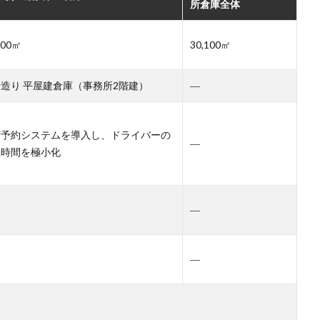
所倉庫全体
100㎡
30,100㎡
造り 平屋建倉庫（事務所2階建）
―
荷予約システムを導入し、ドライバーの
―
機時間を極小化
―
―