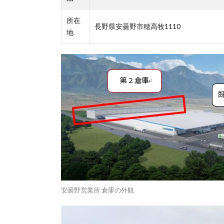
所在
長野県安曇野市穂高牧1110
地
安曇野営業所 倉庫の外観