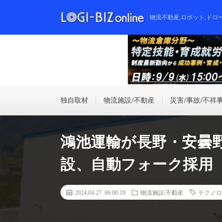
物流不動産,ロボット,ドロ
独自取材
物流施設/不動産
災害/事故/不祥
鴻池運輸が長野・安曇
設、自動フォーク採用
2024.04.27 06:00:19
物流施設/不動産
テクノロ