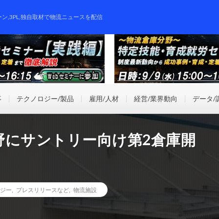
ーン,3PL,独自取材で物流ニュースを配信
事
テクノロジー/製品
雇用/人材
経営/業界動向
データ/
野にサントリー向け第2倉庫開
ジー
,
プレスリリースなど
,
物流施設