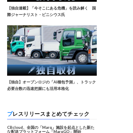
【独自連載】「今そこにある危機」を読み解く 国
際ジャーナリスト・ビニシウス氏
【独自】オープンロジの「AI梱包予測」、トラック
必要台数の迅速把握にも活用本格化
プレスリリースまとめてチェック
CBcloud、全国の「Marq」施設を起点とした新た
な配送プラットフォーム「MarqGO」開始