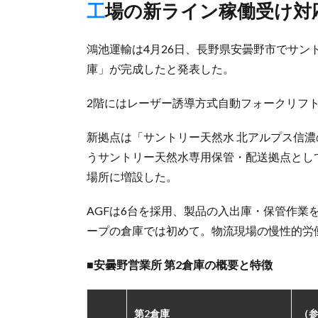
工場の新ライン稼働受け
鴻池運輸は4月26日、長野県安曇野市でサン
庫」が完成したと発表した。
2階にはレーザー誘導方式自動フォークリフト
新拠点は「サントリー天然水 北アルプス信
うサントリー天然水専用保管・配送拠点とし
場所に増設した。
AGFは6台を採用、製品の入出庫・保管作業
ープの倉庫では初めて。物流現場の慢性的労
■安曇野営業所 第2倉庫の概要と特徴
第2倉庫
（参