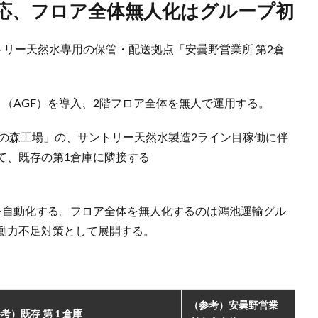
対応、フロア全体無人化はグループ初
トリー天然水専用の保管・配送拠点「安曇野営業所 第2倉
（AGF）を導入、2階フロア全体を無人で運用する。
濃の森工場」の、サントリー天然水製造2ライン目稼働に伴
て、既存の第1倉庫に隣接する
を自動化する。フロア全体を無人化するのは鴻池運輸グル
働力不足対策として展開する。
（参考）安曇野営業
考）既存 第 1 倉庫