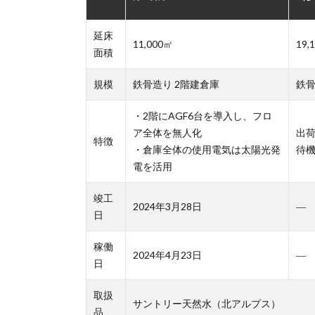
延床
11,000㎡
19,
面積
規模
鉄骨造り 2階建倉庫
鉄骨
・2階にAGF6台を導入し、フロ
ア全体を無人化
出
特徴
・倉庫全体の使用電気は太陽光発
待
電を活用
竣工
2024年3月28日
―
日
稼働
2024年4月23日
―
日
取扱
サントリー天然水（北アルプス）
品