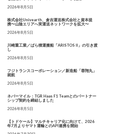
2026年8月5日
株式会社Univearth、倉吉運送株式会社と資本提
携〜山陰エリアへ実運送ネットワークを拡大〜
2026年8月5日
川崎重工業／ばら積運搬船「ARISTOS II」の引き渡
し
2026年8月5日
フジトランスコーポレーション／新造船「蓉翔丸」
就航
2026年8月5日
ネバーマイル：TGR Haas F1 Teamとのパートナー
シップ契約を締結しました
2026年8月5日
【トドケール】マルチキャリア化に向けて、2026
年7月よりヤマト運輸とのAPI連携を開始
2026年7月30日