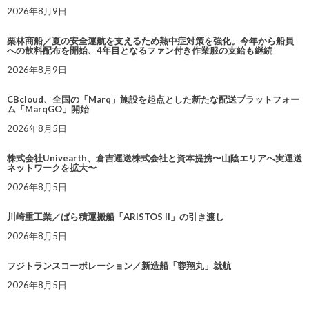
2026年8月9日
栗林商船／夏の安全運航を支えるため熱中症対策を強化。今年から船員
への飲料配布を開始、4年目となるファン付き作業服の支給も継続
2026年8月9日
CBcloud、全国の「Marq」施設を起点とした新たな配送プラットフォー
ム「MarqGO」開始
2026年8月5日
株式会社Univearth、倉吉運送株式会社と資本提携〜山陰エリアへ実運送
ネットワークを拡大〜
2026年8月5日
川崎重工業／ばら積運搬船「ARISTOS II」の引き渡し
2026年8月5日
フジトランスコーポレーション／新造船「蓉翔丸」就航
2026年8月5日