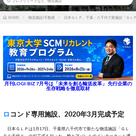
プレスリリースなど
,
物流施設
物流施設/不動産
日本ＧＬＰ、千葉・八千代で新施設「ＧＬ
HOME
月刊LOGI-BIZ 7月号は「未来を創る輸送改革」 先行企業の
生存戦略を徹底取材
ロコンド専用施設、2020年3月完成予定
日本ＧＬＰは1月17日、千葉県八千代市で新たな物流施設「ＧＬ
Ｐ八千代Ⅱ」の起工式を行った。靴とアパレルのインターネット通