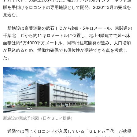
販を手掛けるロコンドの専用施設として開発、2020年3月の完成を
見込む。
新施設は京葉道路の武石ＩＣから約8・5キロメートル、東関道の
千葉北ＩＣから約11キロメートルに位置し、地上4階建てで延べ床
面積は約5万4000平方メートル。同市は住宅開発が進み、人口増加
が見込めるため、労働力確保でも優位性が期待できる点を考慮し
た。
新施設の完成予想図（日本ＧＬＰ提供）
近隣では同じくロコンドが入居している「ＧＬＰ八千代」が稼働