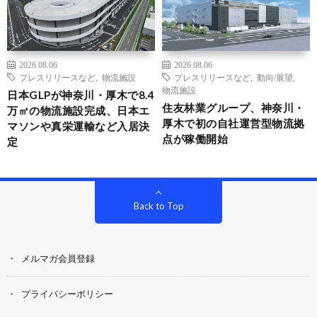
2026.08.06
2026.08.06
プレスリリースなど
,
物流施設
プレスリリースなど
,
動向/展望
,
物流施設
日本GLPが神奈川・厚木で8.4
住友林業グループ、神奈川・
万㎡の物流施設完成、日本エ
厚木で初の自社運営型物流拠
マソンや真栄運輸など入居決
点が稼働開始
定
Back to Top
メルマガ会員登録
プライバシーポリシー