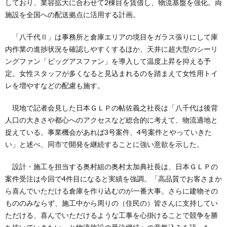
しており、業容拡大に合わせて2棟目を賃借し、物流基盤を強化。両
施設を全国への配送拠点に活用する計画。
「八千代Ⅱ」は事務所と倉庫エリアの境目をガラス張りにして庫
内作業の進捗状況を確認しやすくするほか、天井に超大型のシーリ
ングファン「ビッグアスファン」を導入して温度上昇を抑える予
定。女性スタッフが多くなると見込まれるのを踏まえて女性用トイ
レを増やすなどの配慮も施す。
現地で記者会見した日本ＧＬＰの帖佐義之社長は「八千代は後背
人口の大きさや都心へのアクセスなど総合的に考えて、物流適地と
捉えている。事業機会があれば3号案件、4号案件とやっていきた
い」と述べ、同市で開発を継続することに強い意欲を示した。
設計・施工を担当する奥村組の奥村太加典社長は、日本ＧＬＰの
案件受注は今回で4件目になると実績を強調。「高品質でお客さまか
ら喜んでいただける倉庫を作り込むのが一番大事。さらに建物その
もののみならず、施工中から周りの（住民の）皆さんに支持してい
ただける、喜んでいただけるような工事を心掛けることで競争を勝