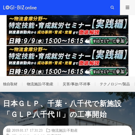
独自取材
物流施設/不動産
災害/事故/不祥事
テクノロジー/製品
日本ＧＬＰ、千葉・八千代で新施設
「ＧＬＰ八千代Ⅱ」の工事開始
2019.01.17 17:31:23
物流施設/不動産