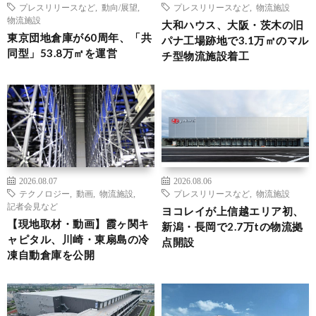
プレスリリースなど
,
動向/展望
,
プレスリリースなど
,
物流施設
物流施設
大和ハウス、大阪・茨木の旧
東京団地倉庫が60周年、「共
パナ工場跡地で3.1万㎡のマル
同型」53.8万㎡を運営
チ型物流施設着工
2026.08.07
2026.08.06
テクノロジー
,
動画
,
物流施設
,
プレスリリースなど
,
物流施設
記者会見など
ヨコレイが上信越エリア初、
【現地取材・動画】霞ヶ関キ
新潟・長岡で2.7万tの物流拠
ャピタル、川崎・東扇島の冷
点開設
凍自動倉庫を公開