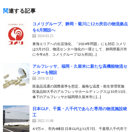
関連する記事
コメリグループ、静岡・菊川に12カ所目の物流拠点
を6月開設へ
2024.03.25
東海エリアへの出店強化、「2024年問題」にも対応 コメリ
は3月25日、物流センター強化の一環として、静岡県菊川市
に今年6月、コメリグループ12カ所目[…]
アルフレッサ、福岡・久留米に新たな高機能物流セ
ンターを開設
2018.10.12
医薬品流通の国際基準を想定、厳格な温度・衛生管理実施
医薬品卸大手のアルフレッサホールディングスは10月11日、
傘下のアルフレッサが福岡県久留米市に[…]
日本GLP、千葉・八千代であらた専用の物流施設竣
工
2022.11.08
4.9万㎡、市内4棟目 日本GLPは11月7日、千葉県八千代市で