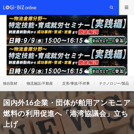
独自取材
物流施設/不動産
災害/事故/不祥事
テクノロジー/製品
国内外16企業・団体が舶用アンモニア
燃料の利用促進へ「港湾協議会」立ち
上げ