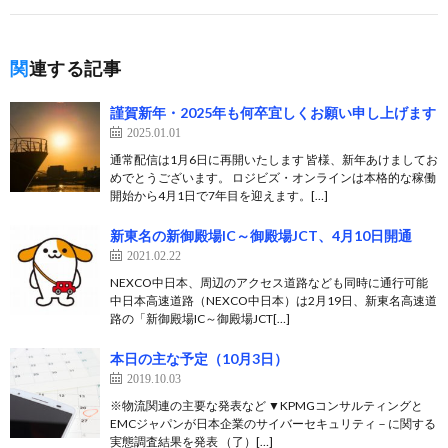
関連する記事
謹賀新年・2025年も何卒宜しくお願い申し上げます
2025.01.01
通常配信は1月6日に再開いたします 皆様、新年あけましてお
めでとうございます。 ロジビズ・オンラインは本格的な稼働
開始から4月1日で7年目を迎えます。[…]
新東名の新御殿場IC～御殿場JCT、4月10日開通
2021.02.22
NEXCO中日本、周辺のアクセス道路なども同時に通行可能
中日本高速道路（NEXCO中日本）は2月19日、新東名高速道
路の「新御殿場IC～御殿場JCT[…]
本日の主な予定（10月3日）
2019.10.03
※物流関連の主要な発表など ▼KPMGコンサルティングと
EMCジャパンが日本企業のサイバーセキュリティ－に関する
実態調査結果を発表 （了）[…]