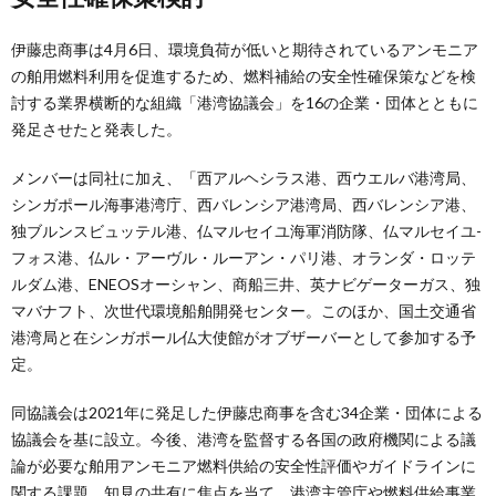
伊藤忠商事は4月6日、環境負荷が低いと期待されているアンモニア
の舶用燃料利用を促進するため、燃料補給の安全性確保策などを検
討する業界横断的な組織「港湾協議会」を16の企業・団体とともに
発足させたと発表した。
メンバーは同社に加え、「西アルヘシラス港、西ウエルバ港湾局、
シンガポール海事港湾庁、西バレンシア港湾局、西バレンシア港、
独ブルンスビュッテル港、仏マルセイユ海軍消防隊、仏マルセイユ-
フォス港、仏ル・アーヴル・ルーアン・パリ港、オランダ・ロッテ
ルダム港、ENEOSオーシャン、商船三井、英ナビゲーターガス、独
マバナフト、次世代環境船舶開発センター。このほか、国土交通省
港湾局と在シンガポール仏大使館がオブザーバーとして参加する予
定。
同協議会は2021年に発足した伊藤忠商事を含む34企業・団体による
協議会を基に設立。今後、港湾を監督する各国の政府機関による議
論が必要な舶用アンモニア燃料供給の安全性評価やガイドラインに
関する課題、知見の共有に焦点を当て、港湾主管庁や燃料供給事業