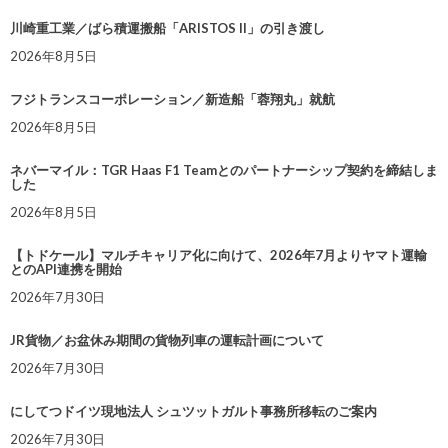
川崎重工業／ばら積運搬船「ARISTOS II」の引き渡し
2026年8月5日
フジトランスコーポレーション／新造船「蓉翔丸」就航
2026年8月5日
ネバーマイル：TGR Haas F1 Teamとのパートナーシップ契約を締結しま
した
2026年8月5日
【トドケール】マルチキャリア化に向けて、2026年7月よりヤマト運輸
とのAPI連携を開始
2026年7月30日
JR貨物／お盆休み期間の貨物列車の運転計画について
2026年7月30日
にしてつドイツ現地法人 シュツットガルト事務所移転のご案内
2026年7月30日