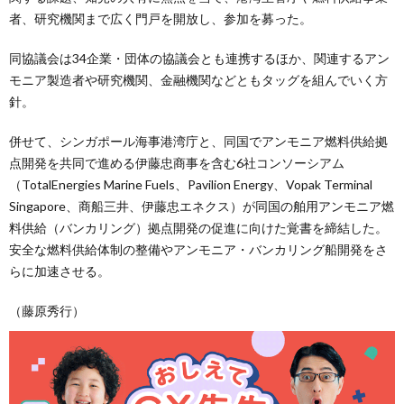
者、研究機関まで広く門戸を開放し、参加を募った。
同協議会は34企業・団体の協議会とも連携するほか、関連するアン
モニア製造者や研究機関、金融機関などともタッグを組んでいく方
針。
併せて、シンガポール海事港湾庁と、同国でアンモニア燃料供給拠
点開発を共同で進める伊藤忠商事を含む6社コンソーシアム
（TotalEnergies Marine Fuels、Pavilion Energy、Vopak Terminal
Singapore、商船三井、伊藤忠エネクス）が同国の舶用アンモニア燃
料供給（バンカリング）拠点開発の促進に向けた覚書を締結した。
安全な燃料供給体制の整備やアンモニア・バンカリング船開発をさ
らに加速させる。
（藤原秀行）