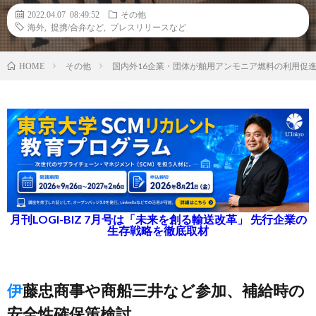
2022.04.07 08:49:52
その他
海外
,
提携/合弁など
,
プレスリリースなど
その他
国内外16企業・団体が舶用アンモニア燃料の利用促
HOME
月刊LOGI-BIZ 7月号は「未来を創る輸送改革」 先行企業の
生存戦略を徹底取材
伊藤忠商事や商船三井など参加、補給時の
安全性確保策検討