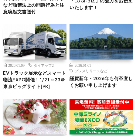
「LOGI-BIZ」の魅力をお伝え
など独禁法上の問題行為と注
いたします！
意喚起文書送付
2026.01.09
タイアップ2
2026.01.01
プレスリリースなど
EVトラック展示などスマート
謹賀新年・2026年も何卒宜し
物流EXPO開催！1/21～23＠
くお願い申し上げます
東京ビッグサイト[PR]