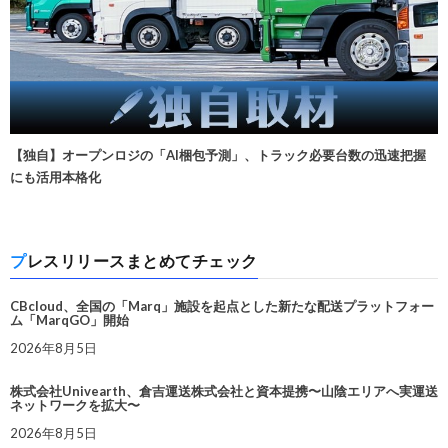
【独自】オープンロジの「AI梱包予測」、トラック必要台数の迅速把握
にも活用本格化
プレスリリースまとめてチェック
CBcloud、全国の「Marq」施設を起点とした新たな配送プラットフォー
ム「MarqGO」開始
2026年8月5日
株式会社Univearth、倉吉運送株式会社と資本提携〜山陰エリアへ実運送
ネットワークを拡大〜
2026年8月5日