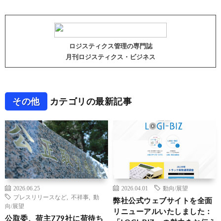
ロジスティクス管理の専門誌
月刊ロジスティクス・ビジネス
その他
カテゴリの最新記事
2026.06.25
2026.04.01
動向/展望
プレスリリースなど
,
不祥事
,
動
弊社公式ウェブサイトを全面
向/展望
リニューアルいたしました：
公取委、荷主779社に荷待ち