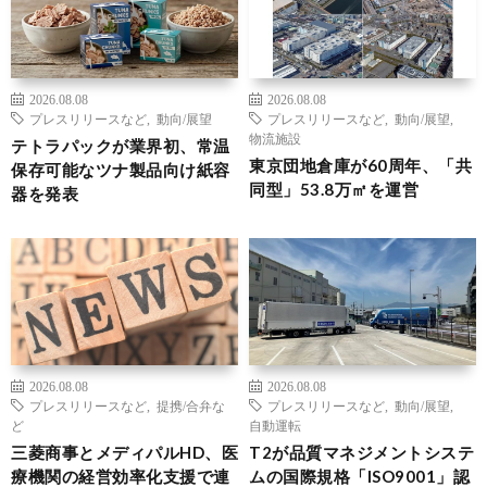
2026.08.08
2026.08.08
プレスリリースなど
,
動向/展望
プレスリリースなど
,
動向/展望
,
物流施設
テトラパックが業界初、常温
東京団地倉庫が60周年、「共
保存可能なツナ製品向け紙容
同型」53.8万㎡を運営
器を発表
2026.08.08
2026.08.08
プレスリリースなど
,
提携/合弁な
プレスリリースなど
,
動向/展望
,
ど
自動運転
三菱商事とメディパルHD、医
T2が品質マネジメントシステ
療機関の経営効率化支援で連
ムの国際規格「ISO9001」認