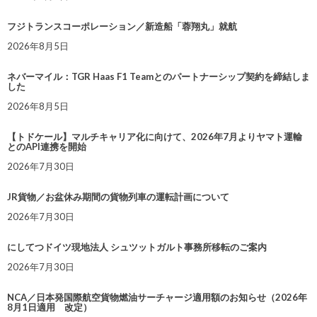
フジトランスコーポレーション／新造船「蓉翔丸」就航
2026年8月5日
ネバーマイル：TGR Haas F1 Teamとのパートナーシップ契約を締結しま
した
2026年8月5日
【トドケール】マルチキャリア化に向けて、2026年7月よりヤマト運輸
とのAPI連携を開始
2026年7月30日
JR貨物／お盆休み期間の貨物列車の運転計画について
2026年7月30日
にしてつドイツ現地法人 シュツットガルト事務所移転のご案内
2026年7月30日
NCA／日本発国際航空貨物燃油サーチャージ適用額のお知らせ（2026年
8月1日適用 改定）