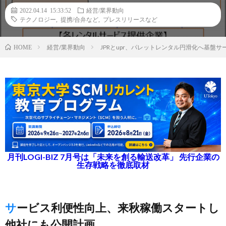
2022.04.14 15:33:52
経営/業界動向
テクノロジー
,
提携/合弁など
,
プレスリリースなど
経営/業界動向
JPRとupr、パレットレンタル円滑化へ基盤
HOME
月刊LOGI-BIZ 7月号は「未来を創る輸送改革」 先行企業の
生存戦略を徹底取材
サービス利便性向上、来秋稼働スタートし
他社にも公開計画