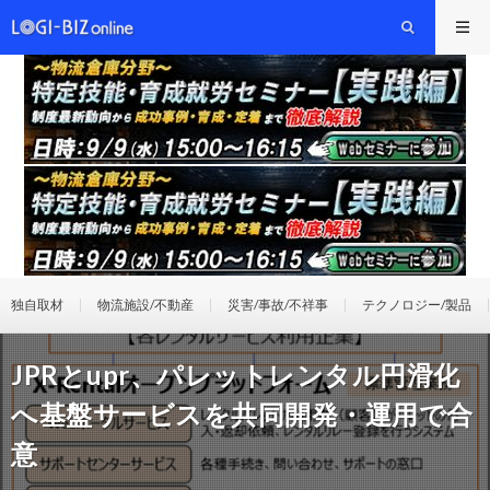
独自取材
物流施設/不動産
災害/事故/不祥事
テクノロジー/製品
JPRとupr、パレットレンタル円滑化
へ基盤サービスを共同開発・運用で合
意