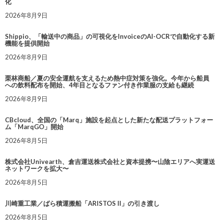
化
2026年8月9日
Shippio、「輸送中の商品」の可視化をInvoiceのAI-OCRで自動化する新
機能を提供開始
2026年8月9日
栗林商船／夏の安全運航を支えるため熱中症対策を強化。今年から船員
への飲料配布を開始、4年目となるファン付き作業服の支給も継続
2026年8月9日
CBcloud、全国の「Marq」施設を起点とした新たな配送プラットフォー
ム「MarqGO」開始
2026年8月5日
株式会社Univearth、倉吉運送株式会社と資本提携〜山陰エリアへ実運送
ネットワークを拡大〜
2026年8月5日
川崎重工業／ばら積運搬船「ARISTOS II」の引き渡し
2026年8月5日