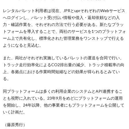
レンタルパレット利用者は現在、JPRとuprそれぞれのWebサービス
へログインし、パレット受け払い情報や借入・返却依頼などの入
力・確認作業を、それぞれの方法で行う必要がある。新たなプラッ
トフォームを導入することで、両社のサービスを1つのプラットフォ
ーム上で共有化し、標準化された管理業務をワンストップで行える
ようになると見込む。
また、両社がそれぞれ実施しているパレットの運送を合同で行い、
トラック走行効率化によるCO2排出量の減少、トラック積載率の向
上、各拠点における作業時間短縮などの効果が得られるとみてい
る。
同プラットフォームは多くの利用企業のシステムとAPI連携するこ
とも視野に入れている。23年9月をめどにプラットフォームの運用
を開始し、24年以降、他の事業者にもプラットフォームを公開して
いく計画だ。
（藤原秀行）