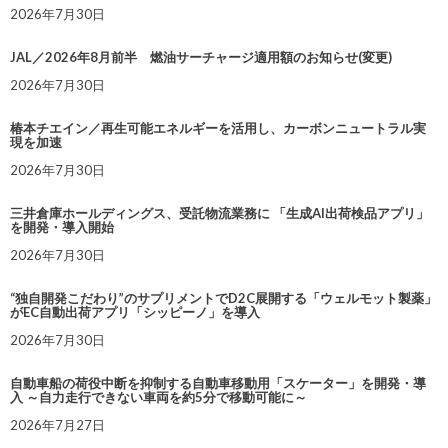
2026年7月30日
JAL／2026年8月前半 燃油サーチャージ適用額のお知らせ(変更)
2026年7月30日
椿本チエイン／再生可能エネルギーを活用し、カーボンニュートラル実
現を加速
2026年7月30日
三井倉庫ホールディングス、受託物流業務に 「生成AI出荷検品アプリ」
を開発・導入開始
2026年7月30日
“独自開発こだわり”のサプリメントでD2C展開する「ウェルモット製薬」
がEC自動出荷アプリ「シッピーノ」を導入
2026年7月30日
自動車船の荷役中断を抑制する自動車移動用「スケーター」を開発・導
入 ～自力走行できない車両を約5分で移動可能に～
2026年7月27日