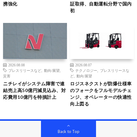
携強化
証取得、自動運転分野で国内
初
2026.08.08
2026.08.07
プレスリリースなど
,
動向/展望
,
テクノロジー
,
プレスリリースな
災害
ど
,
動向/展望
ニチレイがシステム障害で連
ロジスネクストが防爆仕様車
結売上高50億円減見込み、対
のフォークをフルモデルチェ
応費用10億円を特損計上
ンジ、オペレーターの快適性
向上図る
Back to Top