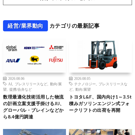
経営/業界動向
カテゴリの最新記事
2026.08.06
2026.08.05
AI
,
プレスリリースなど
,
動向/展
テクノロジー
,
プレスリリースな
望
,
提携/合弁など
ど
,
動向/展望
数理最適化技術活用した物流
トヨタL&F、国内向け1～3.5t
の計画立案支援手掛けるJIJ、
積みガソリンエンジン式フォ
グローバル・ブレインなどか
ークリフトの出荷を再開
ら8.4億円調達