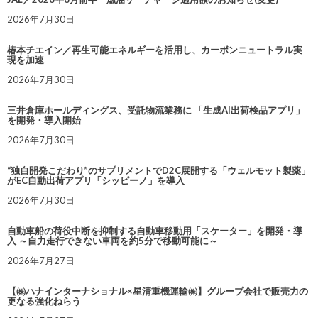
2026年7月30日
椿本チエイン／再生可能エネルギーを活用し、カーボンニュートラル実
現を加速
2026年7月30日
三井倉庫ホールディングス、受託物流業務に 「生成AI出荷検品アプリ」
を開発・導入開始
2026年7月30日
“独自開発こだわり”のサプリメントでD2C展開する「ウェルモット製薬」
がEC自動出荷アプリ「シッピーノ」を導入
2026年7月30日
自動車船の荷役中断を抑制する自動車移動用「スケーター」を開発・導
入 ～自力走行できない車両を約5分で移動可能に～
2026年7月27日
【㈱ハナインターナショナル×星清重機運輸㈱】グループ会社で販売力の
更なる強化ねらう