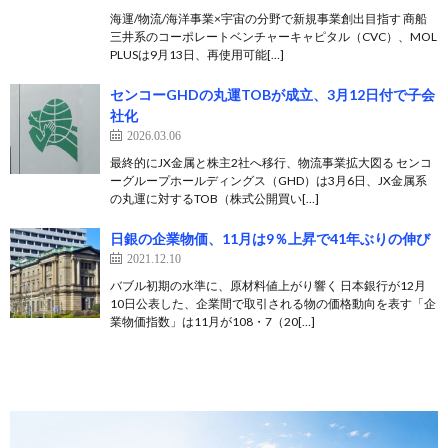
海運/物流/海洋事業×宇宙の分野で新規事業創出目指す 商船
三井系のコーポレートベンチャーキャピタル（CVC）、MOL
PLUSは9月13日、再使用可能[…]
センコーGHDの丸運TOBが成立、3月12日付で子会
社化
2026.03.06
最終的にJX金属と株主2社へ移行、物流事業拡大図る センコ
ーグループホールディングス（GHD）は3月6日、JX金属系
の丸運に対するTOB（株式公開買い[…]
日銀の企業物価、11月は9％上昇で41年ぶりの伸び
2021.12.10
バブル初期の水準に、原材料値上がり響く 日本銀行が12月
10日公表した、企業間で取引される物の価格動向を表す「企
業物価指数」は11月が108・7（20[…]