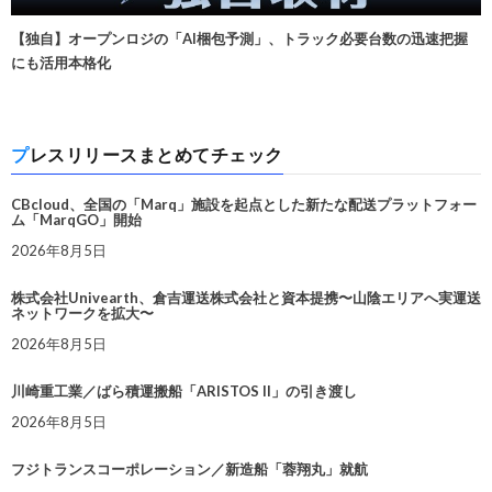
【独自】オープンロジの「AI梱包予測」、トラック必要台数の迅速把握
にも活用本格化
プレスリリースまとめてチェック
CBcloud、全国の「Marq」施設を起点とした新たな配送プラットフォー
ム「MarqGO」開始
2026年8月5日
株式会社Univearth、倉吉運送株式会社と資本提携〜山陰エリアへ実運送
ネットワークを拡大〜
2026年8月5日
川崎重工業／ばら積運搬船「ARISTOS II」の引き渡し
2026年8月5日
フジトランスコーポレーション／新造船「蓉翔丸」就航