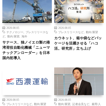
2026.08.05
2026.08.05
テクノロジー
,
プレスリリースな
プレスリリースなど
,
動向/展望
ど
,
動向/展望
,
海外
カウネット、箱や袋などパッ
サナース、独ノイエロ製の港
ケージを活躍させる「ハコ
湾荷役自動化機械「ニューマ
活。研究所」立ち上げ
チックアンローダー」を日本
国内初導入
2026.08.05
2026.08.05
プレスリリースなど
,
動向/展望
動向/展望
,
記者会見など
,
雇用/人