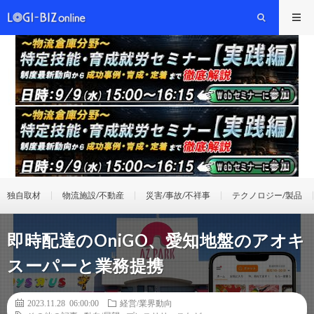
独自取材
物流施設/不動産
災害/事故/不祥事
テクノロジー/製品
即時配達のOniGO、愛知地盤のアオキ
スーパーと業務提携
2023.11.28 06:00:00
経営/業界動向