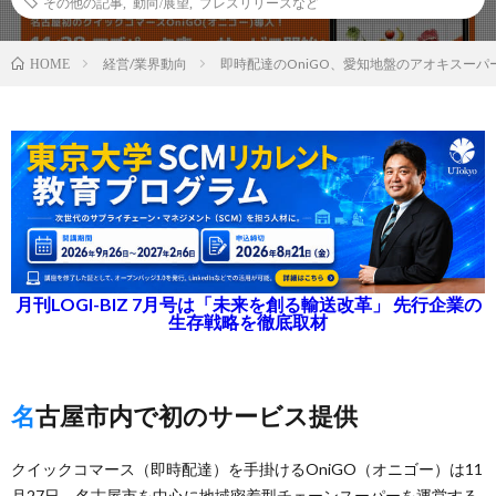
その他の記事
,
動向/展望
,
プレスリリースなど
経営/業界動向
即時配達のOniGO、愛知地盤のアオキスーパ
HOME
月刊LOGI-BIZ 7月号は「未来を創る輸送改革」 先行企業の
生存戦略を徹底取材
名古屋市内で初のサービス提供
クイックコマース（即時配達）を手掛けるOniGO（オニゴー）は11
月27日、名古屋市を中心に地域密着型チェーンスーパーを運営する