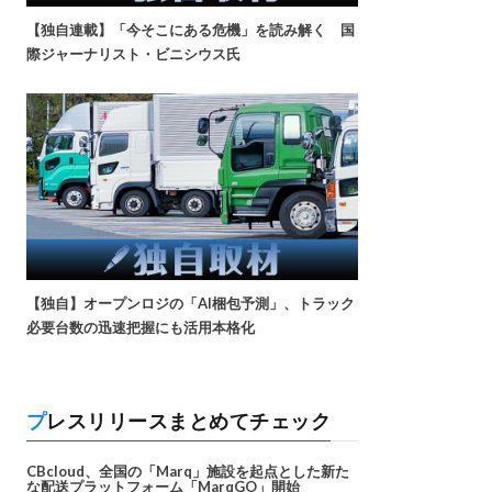
【独自連載】「今そこにある危機」を読み解く 国
際ジャーナリスト・ビニシウス氏
【独自】オープンロジの「AI梱包予測」、トラック
必要台数の迅速把握にも活用本格化
プレスリリースまとめてチェック
CBcloud、全国の「Marq」施設を起点とした新た
な配送プラットフォーム「MarqGO」開始