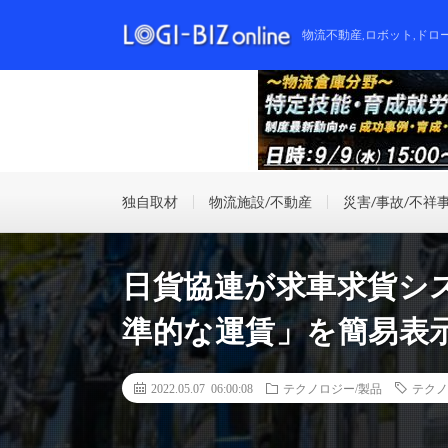
物流不動産,ロボット,ドロ
独自取材
物流施設/不動産
災害/事故/不祥
日貨協連が求車求貨シ
準的な運賃」を簡易表
2022.05.07 06:00:08
テクノロジー/製品
テクノ