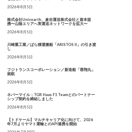
2026年8月5日
株式会社Univearth、倉吉運送株式会社と資本提
携〜山陰エリアへ実運送ネットワークを拡大〜
2026年8月5日
川崎重工業／ばら積運搬船「ARISTOS II」の引き渡
し
2026年8月5日
フジトランスコーポレーション／新造船「蓉翔丸」
就航
2026年8月5日
ネバーマイル：TGR Haas F1 Teamとのパートナー
シップ契約を締結しました
2026年8月5日
【トドケール】マルチキャリア化に向けて、2026
年7月よりヤマト運輸とのAPI連携を開始
2026年7月30日