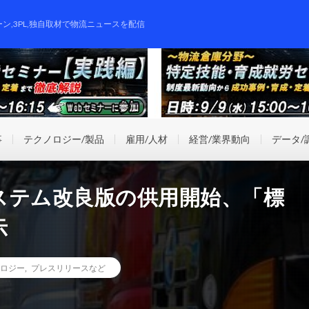
ーン,3PL,独自取材で物流ニュースを配信
事
テクノロジー/製品
雇用/人材
経営/業界動向
データ/
ステム改良版の供用開始、「標
示
ロジー
,
プレスリリースなど