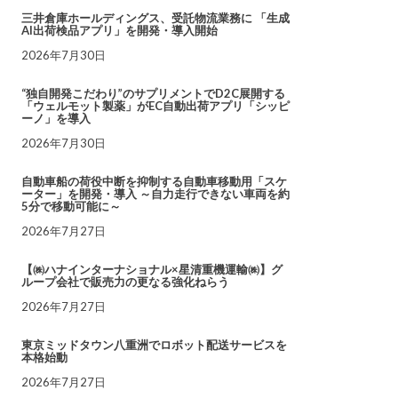
三井倉庫ホールディングス、受託物流業務に 「生成
AI出荷検品アプリ」を開発・導入開始
2026年7月30日
“独自開発こだわり”のサプリメントでD2C展開する
「ウェルモット製薬」がEC自動出荷アプリ「シッピ
ーノ」を導入
2026年7月30日
自動車船の荷役中断を抑制する自動車移動用「スケ
ーター」を開発・導入 ～自力走行できない車両を約
5分で移動可能に～
2026年7月27日
【㈱ハナインターナショナル×星清重機運輸㈱】グ
ループ会社で販売力の更なる強化ねらう
2026年7月27日
東京ミッドタウン八重洲でロボット配送サービスを
本格始動
2026年7月27日