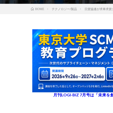
テクノロジー/製品
日貨協連が求車求貨
HOME
月刊LOGI-BIZ 7月号は「未