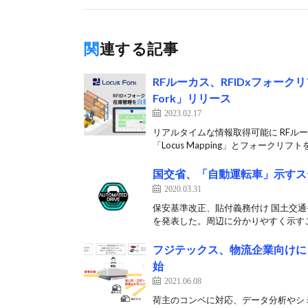
関連する記事
RFルーカス、RFIDxフォーク
Fork」リリース
2023.02.17
リアルタイムな情報取得可能に RFルー
「Locus Mapping」とフォークリフトを
国交省、「自動運転車」示すス
2020.03.31
保安基準改正、貼付義務付け 国土交通
を発表した。周辺に分かりやすく示すこ
フジテックス、物流企業向けに
始
2021.06.08
荷主のコンペに対応、データ分析やシ