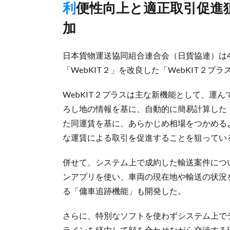
利便性向上と適正取引促進狙い、車両位置の追跡機能なども追
加
日本貨物運送協同組合連合会（日貨協連）は4
「WebKIT２」を改良した「WebKIT２プ
WebKIT２プラスは主な新機能として、運
ろし地の情報を基に、自動的に簡易計算した
た同運賃を基に、あらかじめ相場をつかめる
な運賃による取引を促進することを狙ってい
併せて、システム上で成約した輸送案件につ
ンアプリを使い、車両の現在地や輸送の状況
る「傭車追跡機能」も開発した。
さらに、特別なソフトを使わずシステム上で
ラインを経由して顔を合わせながら交渉する