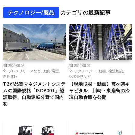
テクノロジー/製品
カテゴリの最新記事
2026.08.08
2026.08.07
プレスリリースなど
,
動向/展望
,
テクノロジー
,
動画
,
物流施設
,
自動運転
記者会見など
T2が品質マネジメントシステ
【現地取材・動画】霞ヶ関キ
ムの国際規格「ISO9001」認
ャピタル、川崎・東扇島の冷
証取得、自動運転分野で国内
凍自動倉庫を公開
初