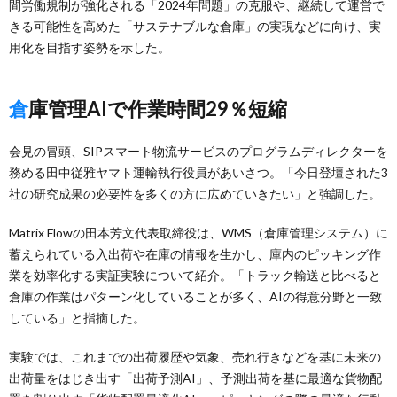
間労働規制が強化される「2024年問題」の克服や、継続して運営で
きる可能性を高めた「サステナブルな倉庫」の実現などに向け、実
用化を目指す姿勢を示した。
倉庫管理AIで作業時間29％短縮
会見の冒頭、SIPスマート物流サービスのプログラムディレクターを
務める田中従雅ヤマト運輸執行役員があいさつ。「今日登壇された3
社の研究成果の必要性を多くの方に広めていきたい」と強調した。
Matrix Flowの田本芳文代表取締役は、WMS（倉庫管理システム）に
蓄えられている入出荷や在庫の情報を生かし、庫内のピッキング作
業を効率化する実証実験について紹介。「トラック輸送と比べると
倉庫の作業はパターン化していることが多く、AIの得意分野と一致
している」と指摘した。
実験では、これまでの出荷履歴や気象、売れ行きなどを基に未来の
出荷量をはじき出す「出荷予測AI」、予測出荷を基に最適な貨物配