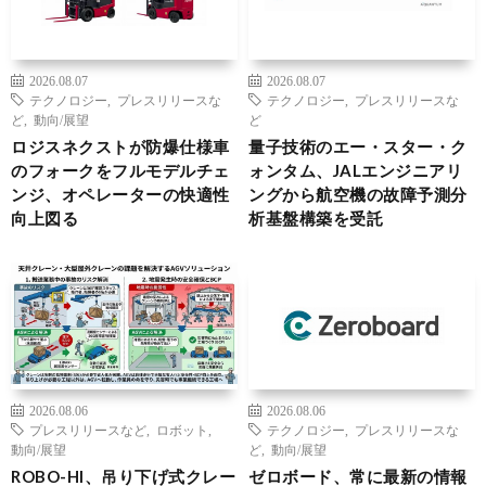
2026.08.07
2026.08.07
テクノロジー
,
プレスリリースな
テクノロジー
,
プレスリリースな
ど
,
動向/展望
ど
ロジスネクストが防爆仕様車
量子技術のエー・スター・ク
のフォークをフルモデルチェ
ォンタム、JALエンジニアリ
ンジ、オペレーターの快適性
ングから航空機の故障予測分
向上図る
析基盤構築を受託
2026.08.06
2026.08.06
プレスリリースなど
,
ロボット
,
テクノロジー
,
プレスリリースな
動向/展望
ど
,
動向/展望
ROBO-HI、吊り下げ式クレー
ゼロボード、常に最新の情報