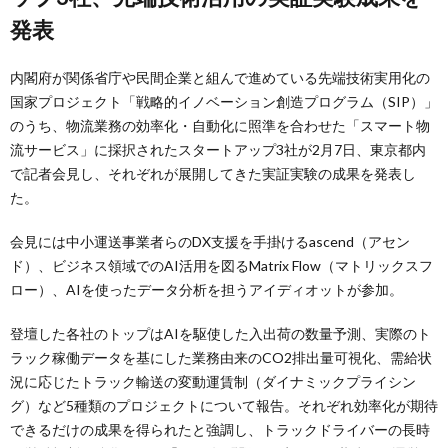
発表
内閣府が関係省庁や民間企業と組んで進めている先端技術実用化の
国家プロジェクト「戦略的イノベーション創造プログラム（SIP）」
のうち、物流業務の効率化・自動化に照準を合わせた「スマート物
流サービス」に採択されたスタートアップ3社が2月7日、東京都内
で記者会見し、それぞれが展開してきた実証実験の成果を発表し
た。
会見には中小運送事業者らのDX支援を手掛けるascend（アセン
ド）、ビジネス領域でのAI活用を図るMatrix Flow（マトリックスフ
ロー）、AIを使ったデータ分析を担うアイディオットが参加。
登壇した各社のトップはAIを駆使した入出荷の数量予測、実際のト
ラック稼働データを基にした業務由来のCO2排出量可視化、需給状
況に応じたトラック輸送の変動運賃制（ダイナミックプライシン
グ）など5種類のプロジェクトについて報告。それぞれ効率化が期待
できるだけの成果を得られたと強調し、トラックドライバーの長時