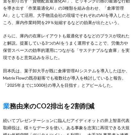
置を割り出す「貨物配置最適化AI」、ピッキングの際の最適な行動
を導き出す「作業最適化AI」の3種類を組み合わせ、「倉庫管理
AI」として活用。大手物流会社の現場でそれぞれのAIを導入したと
ころ、庫内作業時間を29％短縮するなどの効果が出たという。
さらに、庫内の在庫レイアウトも最適化するなどのプラスが現れた
と解説。提案している3つのAIをうまく運用することで、労働力や
保管スペースの効率的運用につながる「サステナブルな倉庫」を実
現できると意気込みを示した。
田本氏は、菓子卸大手が既に倉庫管理AIシステムを導入したほか、
Matrix Flowの既存顧客でも複数社が導入を検討していると報告。
「2025年までに1000社の導入を目指す」とアピールした。
業務由来のCO2排出を2割削減
続いてプレゼンテーションに臨んだアイディオットの井上智喜代表
取締役は、様々なデータを使い、ある事象を忠実に再現できる大規
模な仮想空間「デジタルツイン」を利用し、大手3PL事業者と連携