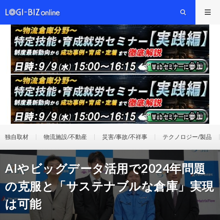
独自取材
物流施設/不動産
災害/事故/不祥事
テクノロジー/製品
AIやビッグデータ活用で2024年問題
の克服と「サステナブルな倉庫」実現
は可能