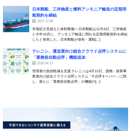
日本郵船、三井物産と燃料アンモニア輸送の定期用
船契約を締結
2023.12.08
市場拡大見据えた体制整備へ 日本郵船は12月6日、三井物産
と今年10月に、アンモニア輸送に関わる定期用船契約を締結
したと発表した。日本郵船が保有・運航[…]
テレニシ、運送業向け総合クラウド点呼システムに
「業務前自動点呼」機能追加
2026.04.13
管理者の負担軽減を支援 テレニシは4月13日、貨物・旅客事
業者向け総合クラウド点呼システム「IT点呼キーパー」に関
し、新たに「業務前自動点呼」の機能の[…]