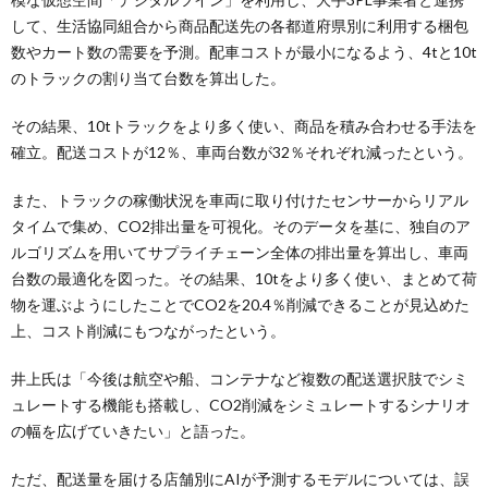
して、生活協同組合から商品配送先の各都道府県別に利用する梱包
数やカート数の需要を予測。配車コストが最小になるよう、4tと10t
のトラックの割り当て台数を算出した。
その結果、10tトラックをより多く使い、商品を積み合わせる手法を
確立。配送コストが12％、車両台数が32％それぞれ減ったという。
また、トラックの稼働状況を車両に取り付けたセンサーからリアル
タイムで集め、CO2排出量を可視化。そのデータを基に、独自のア
ルゴリズムを用いてサプライチェーン全体の排出量を算出し、車両
台数の最適化を図った。その結果、10tをより多く使い、まとめて荷
物を運ぶようにしたことでCO2を20.4％削減できることが見込めた
上、コスト削減にもつながったという。
井上氏は「今後は航空や船、コンテナなど複数の配送選択肢でシミ
ュレートする機能も搭載し、CO2削減をシミュレートするシナリオ
の幅を広げていきたい」と語った。
ただ、配送量を届ける店舗別にAIが予測するモデルについては、誤