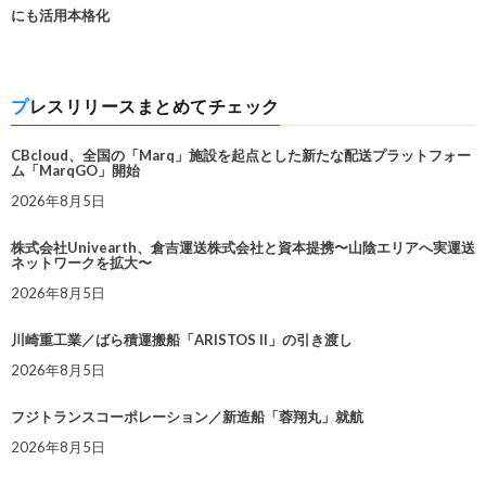
にも活用本格化
プレスリリースまとめてチェック
CBcloud、全国の「Marq」施設を起点とした新たな配送プラットフォー
ム「MarqGO」開始
2026年8月5日
株式会社Univearth、倉吉運送株式会社と資本提携〜山陰エリアへ実運送
ネットワークを拡大〜
2026年8月5日
川崎重工業／ばら積運搬船「ARISTOS II」の引き渡し
2026年8月5日
フジトランスコーポレーション／新造船「蓉翔丸」就航
2026年8月5日