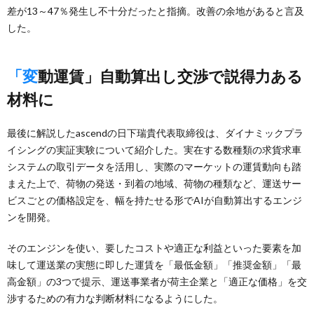
差が13～47％発生し不十分だったと指摘。改善の余地があると言及
した。
「変動運賃」自動算出し交渉で説得力ある
材料に
最後に解説したascendの日下瑞貴代表取締役は、ダイナミックプラ
イシングの実証実験について紹介した。実在する数種類の求貨求車
システムの取引データを活用し、実際のマーケットの運賃動向も踏
まえた上で、荷物の発送・到着の地域、荷物の種類など、運送サー
ビスごとの価格設定を、幅を持たせる形でAIが自動算出するエンジ
ンを開発。
そのエンジンを使い、要したコストや適正な利益といった要素を加
味して運送業の実態に即した運賃を「最低金額」「推奨金額」「最
高金額」の3つで提示、運送事業者が荷主企業と「適正な価格」を交
渉するための有力な判断材料になるようにした。