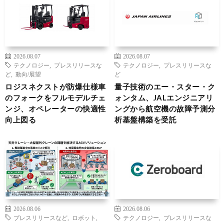
2026.08.07
2026.08.07
テクノロジー
,
プレスリリースな
テクノロジー
,
プレスリリースな
ど
,
動向/展望
ど
ロジスネクストが防爆仕様車
量子技術のエー・スター・ク
のフォークをフルモデルチェ
ォンタム、JALエンジニアリ
ンジ、オペレーターの快適性
ングから航空機の故障予測分
向上図る
析基盤構築を受託
2026.08.06
2026.08.06
プレスリリースなど
,
ロボット
,
テクノロジー
,
プレスリリースな