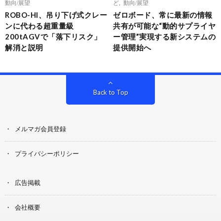
動向/展望
ど
,
動向/展望
ROBO-HI、吊り下げ式クレー
ゼロボード、常に最新の情報
ンに代わる超重量級
共有が可能な“動的サプライヤ
200tAGVで「落下リスク」
ー管理”実現する新システムの
解消と説明
提供開始へ
Back to Top
メルマガ会員登録
プライバシーポリシー
広告掲載
会社概要