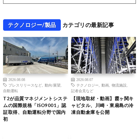
テクノロジー/製品
カテゴリの最新記事
2026.08.08
2026.08.07
プレスリリースなど
,
動向/展望
,
テクノロジー
,
動画
,
物流施設
,
自動運転
記者会見など
T2が品質マネジメントシステ
【現地取材・動画】霞ヶ関キ
ムの国際規格「ISO9001」認
ャピタル、川崎・東扇島の冷
証取得、自動運転分野で国内
凍自動倉庫を公開
初