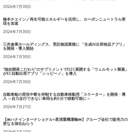
2026年7月30日
椿本チエイン／再生可能エネルギーを活用し、カーボンニュートラル実
現を加速
2026年7月30日
三井倉庫ホールディングス、受託物流業務に 「生成AI出荷検品アプリ」
を開発・導入開始
2026年7月30日
“独自開発こだわり”のサプリメントでD2C展開する「ウェルモット製薬」
がEC自動出荷アプリ「シッピーノ」を導入
2026年7月30日
自動車船の荷役中断を抑制する自動車移動用「スケーター」を開発・導
入 ～自力走行できない車両を約5分で移動可能に～
2026年7月27日
【㈱ハナインターナショナル×星清重機運輸㈱】グループ会社で販売力の
更なる強化ねらう
2026年7月27日