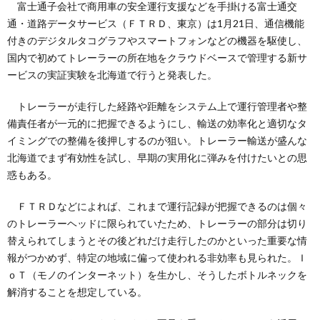
富士通子会社で商用車の安全運行支援などを手掛ける富士通交
通・道路データサービス（ＦＴＲＤ、東京）は1月21日、通信機能
付きのデジタルタコグラフやスマートフォンなどの機器を駆使し、
国内で初めてトレーラーの所在地をクラウドベースで管理する新サ
ービスの実証実験を北海道で行うと発表した。
トレーラーが走行した経路や距離をシステム上で運行管理者や整
備責任者が一元的に把握できるようにし、輸送の効率化と適切なタ
イミングでの整備を後押しするのが狙い。トレーラー輸送が盛んな
北海道でまず有効性を試し、早期の実用化に弾みを付けたいとの思
惑もある。
ＦＴＲＤなどによれば、これまで運行記録が把握できるのは個々
のトレーラーヘッドに限られていたため、トレーラーの部分は切り
替えられてしまうとその後どれだけ走行したのかといった重要な情
報がつかめず、特定の地域に偏って使われる非効率も見られた。Ｉ
ｏＴ（モノのインターネット）を生かし、そうしたボトルネックを
解消することを想定している。