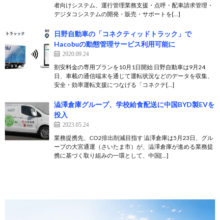
者向けシステム、運行管理業務支援・点呼・配車請求管理・
デジタコシステムの開発・販売・サポートを[…]
日野自動車の「コネクティッドトラック」で
Hacobuの動態管理サービス利用可能に
2020.09.24
割安料金の専用プランを10月1日開始 日野自動車は9月24
日、車載の通信端末を通じて運転状況などのデータを収集、
安全・効率運転支援につなげる「コネクテ[…]
澁澤倉庫グループ、学校給食配送に中国BYD製EVを
投入
2023.05.24
業務提携先、CO2排出削減目指す 澁澤倉庫は5月23日、グル
ープの大宮通運（さいたま市）が、澁澤倉庫が進める業務提
携に基づく取り組みの一環として、中国[…]