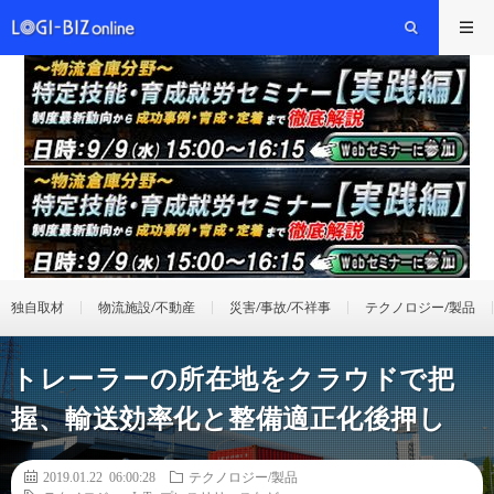
独自取材
物流施設/不動産
災害/事故/不祥事
テクノロジー/製品
トレーラーの所在地をクラウドで把
握、輸送効率化と整備適正化後押し
2019.01.22 06:00:28
テクノロジー/製品