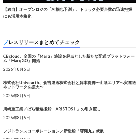
【独自】オープンロジの「AI梱包予測」、トラック必要台数の迅速把握
にも活用本格化
プレスリリースまとめてチェック
CBcloud、全国の「Marq」施設を起点とした新たな配送プラットフォー
ム「MarqGO」開始
2026年8月5日
株式会社Univearth、倉吉運送株式会社と資本提携〜山陰エリアへ実運送
ネットワークを拡大〜
2026年8月5日
川崎重工業／ばら積運搬船「ARISTOS II」の引き渡し
2026年8月5日
フジトランスコーポレーション／新造船「蓉翔丸」就航