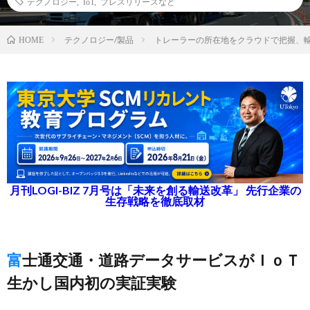
テクノロジー
,
IoT
,
プレスリリースなど
テクノロジー/製品
トレーラーの所在地をクラウドで把握、
HOME
月刊LOGI-BIZ 7月号は「未来を創る輸送改革」 先行企業の
生存戦略を徹底取材
富士通交通・道路データサービスがＩｏＴ
生かし国内初の実証実験