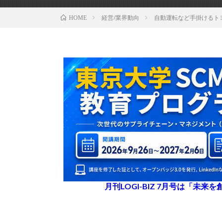
経営/業界動向
自動運転など手掛けるト
HOME
月刊LOGI-BIZ 7月号は「未