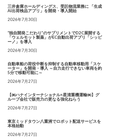
三井倉庫ホールディングス、受託物流業務に 「生成
AI出荷検品アプリ」を開発・導入開始
2026年7月30日
“独自開発こだわり”のサプリメントでD2C展開する
「ウェルモット製薬」がEC自動出荷アプリ「シッピ
ーノ」を導入
2026年7月30日
自動車船の荷役中断を抑制する自動車移動用「スケ
ーター」を開発・導入 ～自力走行できない車両を約
5分で移動可能に～
2026年7月27日
【㈱ハナインターナショナル×星清重機運輸㈱】グ
ループ会社で販売力の更なる強化ねらう
2026年7月27日
東京ミッドタウン八重洲でロボット配送サービスを
本格始動
2026年7月27日