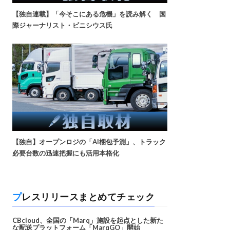
【独自連載】「今そこにある危機」を読み解く 国
際ジャーナリスト・ビニシウス氏
【独自】オープンロジの「AI梱包予測」、トラック
必要台数の迅速把握にも活用本格化
プレスリリースまとめてチェック
CBcloud、全国の「Marq」施設を起点とした新た
な配送プラットフォーム「MarqGO」開始