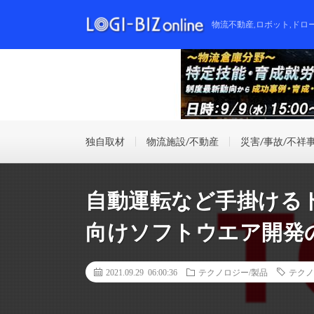
物流不動産,ロボット,ドロ
独自取材
物流施設/不動産
災害/事故/不祥
自動運転など手掛ける
向けソフトウエア開発
2021.09.29 06:00:36
テクノロジー/製品
テクノ