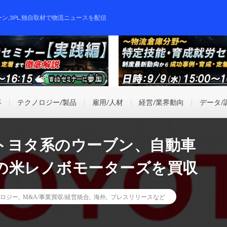
ーン,3PL,独自取材で物流ニュースを配信
事
テクノロジー/製品
雇用/人材
経営/業界動向
データ/
トヨタ系のウーブン、自動車
の米レノボモーターズを買収
ロジー
,
M&A/事業買収/経営統合
,
海外
,
プレスリリースなど