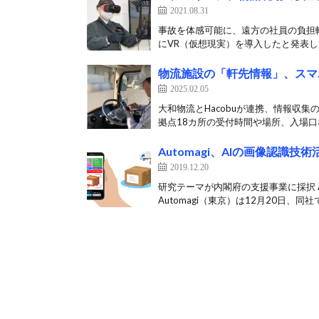
2021.08.31
事故を体感可能に、遠方の社員の負担軽
にVR（仮想現実）を導入したと発表した
物流施設の「軒先情報」、スマ
2025.02.05
大和物流とHacobuが連携、情報収集
拠点18カ所の受付時間や場所、入場口な
Automagi、AIの画像認識
2019.12.20
研究テーマが内閣府の支援事業に採択 
Automagi（東京）は12月20日、同