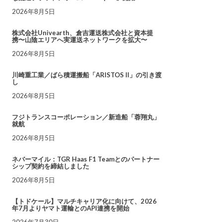
2026年8月5日
株式会社Univearth、倉吉運送株式会社と資本提
携〜山陰エリアへ実運送ネットワークを拡大〜
2026年8月5日
川崎重工業／ばら積運搬船「ARISTOS II」の引き渡
し
2026年8月5日
フジトランスコーポレーション／新造船「蓉翔丸」
就航
2026年8月5日
ネバーマイル：TGR Haas F1 Teamとのパートナー
シップ契約を締結しました
2026年8月5日
【トドケール】マルチキャリア化に向けて、2026
年7月よりヤマト運輸とのAPI連携を開始
2026年7月30日